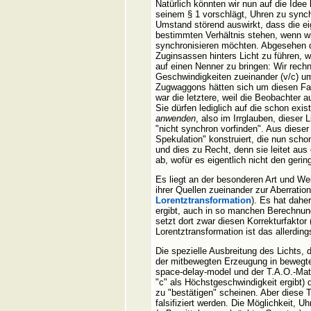
Natürlich könnten wir nun auf die Idee
seinem § 1 vorschlägt, Uhren zu synch
Umstand störend auswirkt, dass die ei
bestimmten Verhältnis stehen, wenn w
synchronisieren möchten. Abgesehen da
Zuginsassen hinters Licht zu führen, 
auf einen Nenner zu bringen: Wir rechn
Geschwindigkeiten zueinander (v/c) um
Zugwaggons hätten sich um diesen Fak
war die letztere, weil die Beobachter
Sie dürfen lediglich auf die schon exi
anwenden
, also im Irrglauben, dieser
"nicht synchron vorfinden". Aus dieser 
Spekulation" konstruiert, die nun sch
und dies zu Recht, denn sie leitet au
ab, wofür es eigentlich nicht den gerin
Es liegt an der besonderen Art und W
ihrer Quellen zueinander zur Aberratio
Lorentztransformation
). Es hat dahe
ergibt, auch in so manchen Berechnung
setzt dort zwar diesen Korrekturfakto
Lorentztransformation ist das allerdi
Die spezielle Ausbreitung des Lichts,
der mitbewegten Erzeugung in bewegten
space-delay-model und der T.A.O.-Matr
"c" als Höchstgeschwindigkeit ergibt)
zu "bestätigen" scheinen. Aber diese 
falsifiziert werden. Die Möglichkeit, 