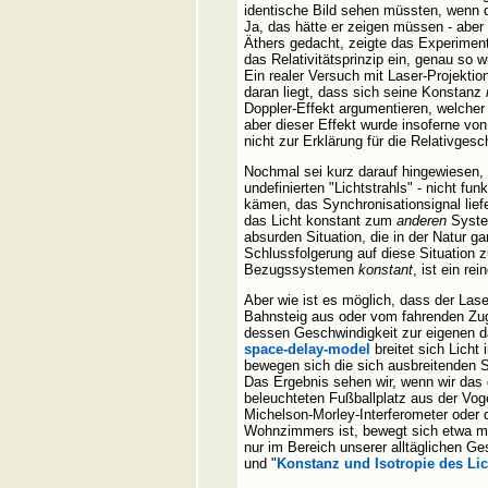
identische Bild sehen müssten, wenn 
Ja, das hätte er zeigen müssen - aber
Äthers gedacht, zeigte das Experiment 
das Relativitätsprinzip ein, genau so 
Ein realer Versuch mit Laser-Projekti
daran liegt, dass sich seine Konstanz
Doppler-Effekt argumentieren, welcher 
aber dieser Effekt wurde insoferne von 
nicht zur Erklärung für die Relativges
Nochmal sei kurz darauf hingewiesen, 
undefinierten "Lichtstrahls" - nicht f
kämen, das Synchronisationsignal liefe
das Licht konstant zum
anderen
System
absurden Situation, die in der Natur g
Schlussfolgerung auf diese Situation 
Bezugssystemen
konstant
, ist ein re
Aber wie ist es möglich, dass der Lase
Bahnsteig aus oder vom fahrenden Zug
dessen Geschwindigkeit zur eigenen 
space-delay-model
breitet sich Lich
bewegen sich die sich ausbreitenden S
Das Ergebnis sehen wir, wenn wir das 
beleuchteten Fußballplatz aus der Vog
Michelson-Morley-Interferometer oder 
Wohnzimmers ist, bewegt sich etwa mit
nur im Bereich unserer alltäglichen G
und "
Konstanz und Isotropie des Lic