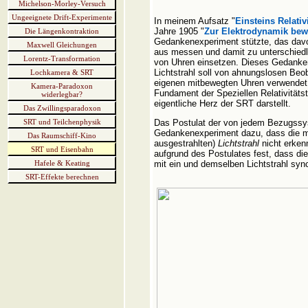
Michelson-Morley-Versuch
Ungeeignete Drift-Experimente
In meinem Aufsatz "
Einsteins Relativi
Jahre 1905 "
Zur Elektrodynamik bew
Die Längenkontraktion
Gedankenexperiment stützte, das davo
Maxwell Gleichungen
aus messen und damit zu unterschiedl
Lorentz-Transformation
von Uhren einsetzen. Dieses Gedanken
Lichtstrahl soll von ahnungslosen Be
Lochkamera & SRT
eigenen mitbewegten Uhren verwendet we
Kamera-Paradoxon
Fundament der Speziellen Relativitätst
widerlegbar?
eigentliche Herz der SRT darstellt.
Das Zwillingsparadoxon
SRT und Teilchenphysik
Das Postulat der von jedem Bezugssys
Gedankenexperiment dazu, dass die 
Das Raumschiff-Kino
ausgestrahlten)
Lichtstrahl
nicht erken
SRT und Eisenbahn
aufgrund des Postulates fest, dass di
Hafele & Keating
mit ein und demselben Lichtstrahl syn
SRT-Effekte berechnen