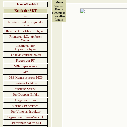
Menu
Themenüberblick
Sitemap
Home
Kritik der SRT
Download
Start
Bestellen
Links
Konstanz und Isotropie des
Lichts
Relativität der Gleichzeitigkeit
Relativität d.G., einfache
Version
Relativität der
Ungleichzeitigkeit
Die relativistische Masse
Fragen zur RT
SRT-Experimente
GPS
GPS-Kontrollsystem MCS
Einsteins Lichtuhr
Einsteins Spiegel
Der Doppler-Effekt
Arago und Hoek
Marinov Experiment
Der Unipolar Induktor
Sagnac und Fizeau-Versuch
Laserprinzip contra SRT