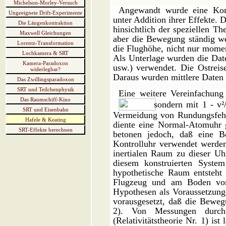
Michelson-Morley-Versuch
Angewandt wurde eine Kombi
Ungeeignete Drift-Experimente
unter Addition ihrer Effekte. 
Die Längenkontraktion
hinsichtlich der speziellen Th
Maxwell Gleichungen
aber die Bewegung ständig wec
Lorentz-Transformation
die Flughöhe, nicht nur momen
Lochkamera & SRT
Als Unterlage wurden die Dat
Kamera-Paradoxon
usw.) verwendet. Die Ostreise
widerlegbar?
Daraus wurden mittlere Daten 
Das Zwillingsparadoxon
SRT und Teilchenphysik
Eine weitere Vereinfachung
Das Raumschiff-Kino
sondern mit 1 - v²
SRT und Eisenbahn
Vermeidung von Rundungsfehle
Hafele & Keating
diente eine Normal-Atomuhr 
SRT-Effekte berechnen
betonen jedoch, daß eine B
Kontrolluhr verwendet werden
inertialen Raum zu dieser Uh
diesem konstruierten Syste
hypothetische Raum entsteht 
Flugzeug und am Boden vorau
Hypothesen als Voraussetzunge
vorausgesetzt, daß die Bewegu
2). Von Messungen durch 
(Relativitätstheorie Nr. 1) is