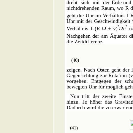
dreht
sich
mit
der Erde und
nichtdrehenden Raum, wo R de
geht die Uhr im Verhältnis 1-
Uhr mit der Geschwindigkeit v
²
²
Verhältnis 1-(R Ω + v)
/2c
na
Nachgehen der am Äquator die
die Zeitdifferenz
(40
zeigen. Nach Osten geht der F
Gegenrichtung zur Rotation (v
vorgehen. Entgegen der sch
bewegten Uhr für möglich geh
Nun tritt der zweite Einste
hinzu. Je höher das Gravitat
Dadurch wird die zu erwartend
(41)