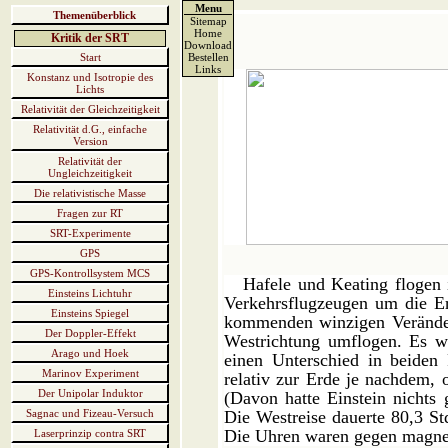
Menu
Themenüberblick
Sitemap
Home
Kritik der SRT
Download
Start
Bestellen
Links
Konstanz und Isotropie des
Lichts
Relativität der Gleichzeitigkeit
Relativität d.G., einfache
Version
Relativität der
Ungleichzeitigkeit
Die relativistische Masse
Fragen zur RT
SRT-Experimente
GPS
GPS-Kontrollsystem MCS
Hafele und Keating flogen 
Einsteins Lichtuhr
Verkehrsflugzeugen um die Er
Einsteins Spiegel
kommenden winzigen Veränderu
Der Doppler-Effekt
Westrichtung umflogen. Es wu
Arago und Hoek
einen Unterschied in beiden
Marinov Experiment
relativ zur Erde je nachdem, o
Der Unipolar Induktor
(Davon hatte Einstein nichts 
Sagnac und Fizeau-Versuch
Die Westreise dauerte 80,3 St
Die Uhren waren gegen magnet
Laserprinzip contra SRT