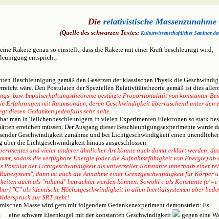
Die
relativistische Massenzunahme
(Quelle des schwarzen Textes:
Kulturwissenschaftliches Seminar de
ne Rakete genau so einstellt, dass die Rakete mit einer Kraft beschleunigt wird,
leunigung entspricht,
anten Beschleunigung gemäß den Gesetzen der klassischen Physik die Geschwindig
reicht wäre. Den Postulaten der Speziellen Relativitätstheorie gemäß ist dies allerd
ngs- bzw. Impulserhaltungstheoreme gestützte Proportionalität von konstanter Bes
 Die Erfahrungen mit Raumsonden, deren Geschwindigkeit überraschend unter den e
egt diesen Gedanken jedenfalls sehr nahe.
 hat man in Teilchenbeschleunigern in vielen Experimenten Elektronen so stark besc
ätten erreichen müssen. Der Ausgang dieser Beschleunigungsexperimente wurde dam
sender Geschwindigkeit zunähme und bei Lichtgeschwindigkeit einen unendlichen We
 über die Lichtgeschwindigkeit hinaus ausgeschlossen.
erimentes und vieler anderer ähnlicher Art könnte auch damit erklärt werden, das
immt, sodass die verfügbare Energie (oder die Aufnahmefähigkeit von Energie) ab
as Postulat der Lichtgeschwindigkeit als universeller Konstante innerhalb einer re
"Ruhesystem", dann ist auch die Annahme einer Grenzgeschwindigkeit für Körper unz
keiten auch als "ruhend" betrachtet werden können. Sowohl c als Konstante (c'=c !
kbar! "C" als identische Höchstgeschwindigkeit in allen Inertialsystemen aber bed
iderspruch zur SRT steht!
amischen Masse wird gern mit folgendem Gedankenexperiment demonstriert: Es
m
eine schwere Eisenkugel mit der konstanten Geschwindigkeit
gegen eine Wan