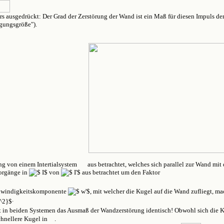
rs ausgedrückt: Der Grad der Zerstörung der Wand ist ein Maß für diesen Impuls de
gungsgröße").
ng von einem Intertialsystem
aus betrachtet, welches sich parallel zur Wand mi
Vorgänge in
von
aus betrachtet um den Faktor
chwindigkeitskomponente
, mit welcher die Kugel auf die Wand zufliegt, ma
.
 in beiden Systemen das Ausmaß der Wandzerstörung identisch! Obwohl sich die 
chnellere Kugel in
.