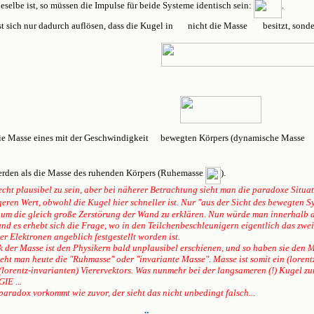
eselbe ist, so müssen die Impulse für beide Systeme identisch sein:
.
t sich nur dadurch auflösen, dass die Kugel in
nicht die Masse
besitzt, sond
ie Masse eines mit der Geschwindigkeit
bewegten Körpers (
dynamische Masse
den als die Masse des ruhenden Körpers (
Ruhemasse
).
echt plausibel zu sein, aber bei näherer Betrachtung sieht man die paradoxe Situa
eren Wert, obwohl die Kugel hier schneller ist. Nur "aus der Sicht des bewegten 
 um die gleich große Zerstörung der Wand zu erklären. Nun würde man innerhalb 
d es erhebt sich die Frage, wo in den Teilchenbeschleunigern eigentlich das zweite
 Elektronen angeblich festgestellt worden ist.
 der Masse ist den Physikern bald unplausibel erschienen, und so haben sie den 
t man heute die "Ruhmasse" oder "invariante Masse". Masse ist somit ein (lorentz-
lorentz-invarianten) Vierervektors. Was nunmehr bei der langsameren (!) Kugel z
GIE ...
radox vorkommt wie zuvor, der sieht das nicht unbedingt falsch...