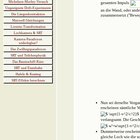
Michelson-Morley-Versuch
gesamten Impuls
Ungeeignete Drift-Experimente
an die Wand, oder ande
Die Längenkontraktion
zusammensetzt ("Bewe
Maxwell Gleichungen
Lorentz-Transformation
Lochkamera & SRT
Kamera-Paradoxon
widerlegbar?
Das Zwillingsparadoxon
SRT und Teilchenphysik
Das Raumschiff-Kino
SRT und Eisenbahn
Hafele & Keating
SRT-Effekte berechnen
Nun sei derselbe Vorga
erscheinen sämtliche 
verlangsamt. Die Ges
Dummerweise erscheint
gleiche Loch wie die s