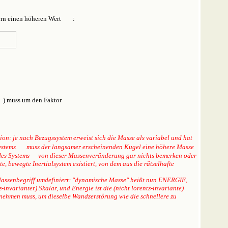
ern einen höheren Wert
:
) muss um den Faktor
tion: je nach Bezugssystem erweist sich die Masse als variabel und hat
Systems
muss der langsamer erscheinenden Kugel eine höhere Masse
des Systems
von dieser Massenveränderung gar nichts bemerken oder
, bewegte Inertialsystem existiert, von dem aus die rätselhafte
Massenbegriff umdefiniert:
"dynamische Masse" heißt nun ENERGIE,
invarianter) Skalar, und Energie ist die (nicht lorentz-invariante)
unehmen muss, um dieselbe Wandzerstörung wie die schnellere zu