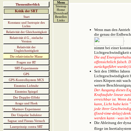
Menu
Themenüberblick
Sitemap
Home
Kritik der SRT
Download
Start
Bestellen
Links
Konstanz und Isotropie des
Lichts
Wenn man den Antrieb ei
Relativität der Gleichzeitigkeit
die genau der Erdbesch
Relativität d.G., einfache
.
Version
Relativität der
nimmt bei einer konst
Ungleichzeitigkeit
Lichtgeschwindigkeit er
Die relativistische Masse
Die auf Energieerhaltu
offensichtlich falsch.
Fragen zur RT
zurückgeführt wurde) l
SRT-Experimente
Seit den 1980er Jahren
GPS
Lichtgeschwindigkeit h
GPS-Kontrollsystem MCS
eines Körpers mit wach
weitere Beschleunigung
Einsteins Lichtuhr
Der Ausgang dieses Exp
Einsteins Spiegel
Kraftzufuhr linear zun
Der Doppler-Effekt
erreichbar ist. Wenn d
Arago und Hoek
kann, Licht habe kein 
jede ihrer Geschwindig
Marinov Experiment
(fixed-time-delay) den
Der Unipolar Induktor
werden kann - was im W
Sagnac und Fizeau-Versuch
Die Ableitung der dyn
Laserprinzip contra SRT
fliege im Inertialsyste