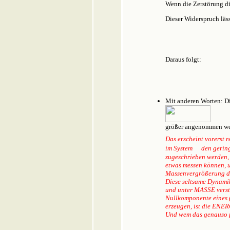
Wenn die Zerstörung di
Dieser Widerspruch läss
Daraus folgt:
Mit anderen Worten: D
größer angenommen wer
Das erscheint vorerst r
im System
den gering
zugeschrieben werden,
etwas messen können, un
Massenvergrößerung der
Diese seltsame Dynamik
und unter MASSE versteh
Nullkomponente eines (
erzeugen, ist die ENER
Und wem das genauso pa