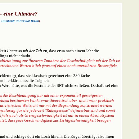
- eine Chimäre?
r Humboldt Universität Berlin
)
keit
linear so mit der Zeit
zu, dass etwa nach einem Jahr die
ings nicht erlaubt.
chleunigung zur linearen Zunahme der Geschwindigkeit mit der Zeit ist
rrechneten Werten blieb (was auf einen noch unerklärten Bremseffekt
hleunigt, dass sie klassisch gerechnet eine 280-fache
it erklärt, dass die Trägheit
rt hätte, was die Postulate der SRT nicht zuließen. Deshalb sei eine
s die Beschleunigung nur mit einer exponentiell gesteigerten
 einem bestimmten Punkt zwar theoretisch aber nicht mehr praktisch
lativistischen Weltsicht nur mit der Begründung konstruiert werden
ulässig, für die jederzeit "Ruhesysteme" definierbar sind und somit
) als auch als Grenzgeschwindigkeit ist nur in einem Absolutsystem
eutet, dass jede Geschwindigkeit zur Lichtgeschwindigkeit bezogen
d und schlage dort ein Loch hinein. Die Kugel überträgt also ihren