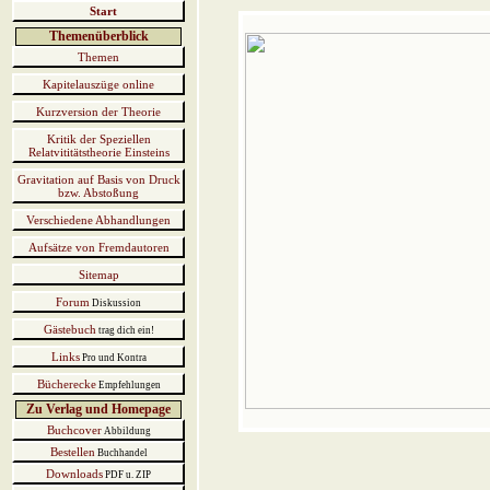
Start
Themenüberblick
Themen
Kapitelauszüge online
Kurzversion der Theorie
Kritik der Speziellen
Relatvititätstheorie Einsteins
Gravitation auf Basis von Druck
bzw. Abstoßung
Verschiedene Abhandlungen
Aufsätze von Fremdautoren
Sitemap
Forum
Diskussion
Gästebuch
trag dich ein!
Links
Pro und Kontra
Bücherecke
Empfehlungen
Zu Verlag und Homepage
Buchcover
Abbildung
Bestellen
Buchhandel
Downloads
PDF u. ZIP