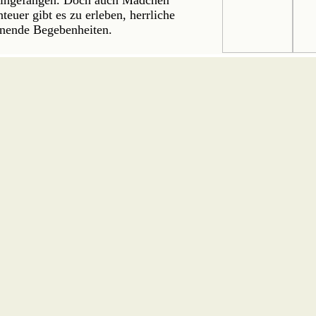
h eingefangen. Doch auch Mädchen
euer gibt es zu erleben, herrliche
nnende Begebenheiten.