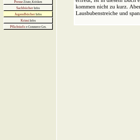
erfreut, ist in diesem Buc
Presse
Zitate, Kritiken
kommen nicht zu kurz. Abent
Sachbücher
Infos
Lausbubenstreiche und spa
Jugendbücher
Infos
Krimi
Infos
Pflichtinfo
e-Commerce Ges.