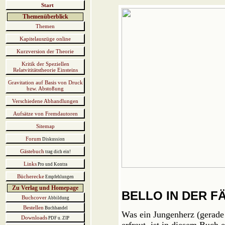
Start
Themenüberblick
Themen
Kapitelauszüge online
Kurzversion der Theorie
Kritik der Speziellen
Relatvititätstheorie Einsteins
Gravitation auf Basis von Druck
bzw. Abstoßung
Verschiedene Abhandlungen
Aufsätze von Fremdautoren
Sitemap
Forum
Diskussion
Gästebuch
trag dich ein!
Links
Pro und Kontra
Bücherecke
Empfehlungen
Zu Verlag und Homepage
BELLO IN DER 
Buchcover
Abbildung
Bestellen
Buchhandel
Was ein Jungenherz (gerade
Downloads
PDF u. ZIP