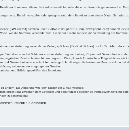
Beiträgen übernimmt, die er nicht selbst erstellt hat oder die er zur Kenntnis genommen hat. Du 
e gegen o. g. Regeln verstoßen oder geeignet sind, dem Betreiber oder einem Dritten Schaden z
 License (GPL) bereitgestellten Foren-Software der phpBB Group (www.phpbb.com) handelt; deu
 Weise, wie die Software verwendet wird. Sie können insbesondere die Verwendung der Software 
und der Verletzung wesentlicher Vertragspflichten (Kardinalpflichten) nur für Schäden, die auf e
gen Verhalten oder bei Schäden aus der Verletzung von Leben, Körper und Gesundheit und der Ver
tragstypischen Durchschnittsschäden begrenzt. Dies gilt auch für mittelbare Folgeschäden wie
er und Gesundheit oder vorsätzlichen oder grob fahrlässigen Verhalten des Boards auf die bei 
re Schäden, insbesondere entgangenen Gewinn.
rbeiter und Erfüllungsgehilfen des Betreibers.
 zu ändern. Die Änderung wird dem Nutzer per E-Mail mitgeteilt.
uchs erlischt das zwischen dem Betreiber und dem Nutzer bestehende Vertragsverhältnis mit sofor
ungen zugestimmt hat.
tenschutzrichtlinie enthalten.