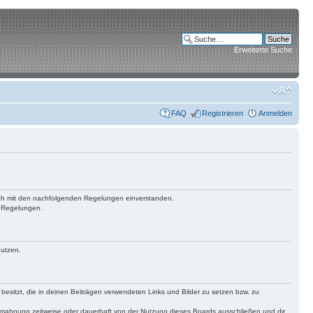
Erweiterte Suche
FAQ
Registrieren
Anmelden
 dich mit den nachfolgenden Regelungen einverstanden.
n Regelungen.
nutzen.
 besitzt, die in deinen Beiträgen verwendeten Links und Bilder zu setzen bzw. zu
bmahnung zeitweise oder dauerhaft von der Nutzung dieses Boards ausschließen und dir