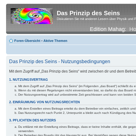
Das Prinzip des Seins
Diskutieren Sie mit anderen Lesern über Physik und P
Edition Mahag:
H
Foren-Übersicht
•
Aktive Themen
Das Prinzip des Seins - Nutzungsbedingungen
Mit dem Zugriff auf „Das Prinzip des Seins“ wird zwischen dir und dem Betre
1. NUTZUNGSVERTRAG
Mit dem Zugriff auf „Das Prinzip des Seins“ (im Folgenden „das Board“) schließt d
Wenn du mit diesen Regelungen nicht einverstanden bist, so darfst du das Board nic
Der Nutzungsvertrag wird auf unbestimmte Zeit geschlossen und kann von beiden Se
2. EINRÄUMUNG VON NUTZUNGSRECHTEN
Mit dem Erstellen eines Beitrags erteilst du dem Betreiber ein einfaches, zeitlich
Das Nutzungsrecht nach Punkt 2, Unterpunkt a bleibt auch nach Kündigung des N
3. PFLICHTEN DES NUTZERS
Du erklärst mit der Erstellung eines Beitrags, dass er keine Inhalte enthält, die g
verwenden.
Der Betreiber des Boards übt das Hausrecht aus. Bei Verstößen gegen diese Nutzu