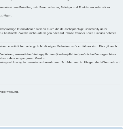
gestattest dem Betreiber, dein Benutzerkonto, Beiträge und Funktionen jederzeit zu
uzufügen.
tschsprachige Informationen werden durch die deutschsprachige Community unter
für bestimmte Zwecke nicht untersagen oder auf Inhalte fremder Foren Einfluss nehmen.
inem vorsätzlichen oder grob fahrlässigen Verhalten zurückzuführen sind. Dies gilt auch
letzung wesentlicher Vertragspflichten (Kardinalpflichten) auf die bei Vertragsschluss
 insbesondere entgangenen Gewinn.
Vertragsschluss typischerweise vorhersehbaren Schäden und im Übrigen der Höhe nach auf
tiger Wirkung.