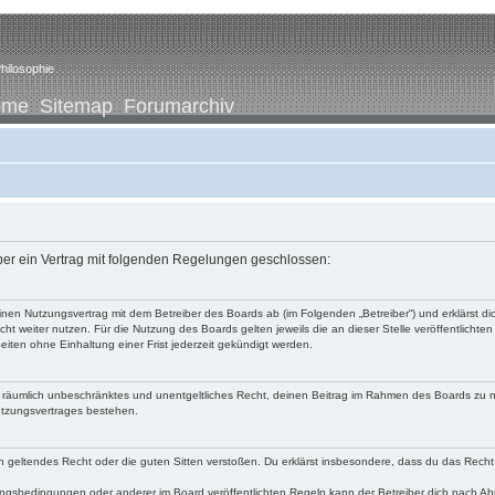
hilosophie
ome
Sitemap
Forumarchiv
iber ein Vertrag mit folgenden Regelungen geschlossen:
u einen Nutzungsvertrag mit dem Betreiber des Boards ab (im Folgenden „Betreiber“) und erklärst
ht weiter nutzen. Für die Nutzung des Boards gelten jeweils die an dieser Stelle veröffentlichte
iten ohne Einhaltung einer Frist jederzeit gekündigt werden.
 und räumlich unbeschränktes und unentgeltliches Recht, deinen Beitrag im Rahmen des Boards zu 
utzungsvertrages bestehen.
egen geltendes Recht oder die guten Sitten verstoßen. Du erklärst insbesondere, dass du das Recht
ngsbedingungen oder anderer im Board veröffentlichten Regeln kann der Betreiber dich nach A