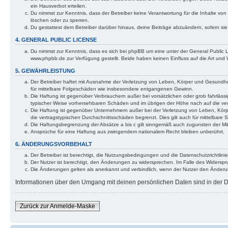
ein Hausverbot erteilen.
Du nimmst zur Kenntnis, dass der Betreiber keine Verantwortung für die Inhalte von 
löschen oder zu sperren.
Du gestattest dem Betreiber darüber hinaus, deine Beiträge abzuändern, sofern si
4. GENERAL PUBLIC LICENSE
Du nimmst zur Kenntnis, dass es sich bei phpBB um eine unter der General Public
www.phpbb.de zur Verfügung gestellt. Beide haben keinen Einfluss auf die Art und
5. GEWÄHRLEISTUNG
Der Betreiber haftet mit Ausnahme der Verletzung von Leben, Körper und Gesundheit 
für mittelbare Folgeschäden wie insbesondere entgangenen Gewinn.
Die Haftung ist gegenüber Verbrauchern außer bei vorsätzlichen oder grob fahrlässi
typischer Weise vorhersehbaren Schäden und im übrigen der Höhe nach auf die ver
Die Haftung ist gegenüber Unternehmern außer bei der Verletzung von Leben, Körp
die vertragstypischen Durchschnittsschäden begrenzt. Dies gilt auch für mittelba
Die Haftungsbegrenzung der Absätze a bis c gilt sinngemäß auch zugunsten der Mita
Ansprüche für eine Haftung aus zwingendem nationalem Recht bleiben unberührt.
6. ÄNDERUNGSVORBEHALT
Der Betreiber ist berechtigt, die Nutzungsbedingungen und die Datenschutzrichtlinie
Der Nutzer ist berechtigt, den Änderungen zu widersprechen. Im Falle des Widerspr
Die Änderungen gelten als anerkannt und verbindlich, wenn der Nutzer den Änder
Informationen über den Umgang mit deinen persönlichen Daten sind in der Da
Zurück zur Anmelde-Maske