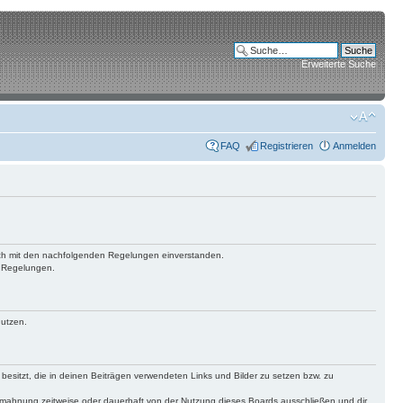
Erweiterte Suche
FAQ
Registrieren
Anmelden
 dich mit den nachfolgenden Regelungen einverstanden.
n Regelungen.
nutzen.
 besitzt, die in deinen Beiträgen verwendeten Links und Bilder zu setzen bzw. zu
bmahnung zeitweise oder dauerhaft von der Nutzung dieses Boards ausschließen und dir