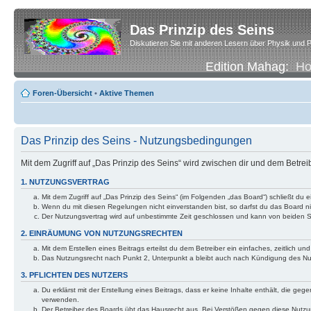
Das Prinzip des Seins
Diskutieren Sie mit anderen Lesern über Physik und P
Edition Mahag:
H
Foren-Übersicht
•
Aktive Themen
Das Prinzip des Seins - Nutzungsbedingungen
Mit dem Zugriff auf „Das Prinzip des Seins“ wird zwischen dir und dem Betre
1. NUTZUNGSVERTRAG
Mit dem Zugriff auf „Das Prinzip des Seins“ (im Folgenden „das Board“) schließt d
Wenn du mit diesen Regelungen nicht einverstanden bist, so darfst du das Board nic
Der Nutzungsvertrag wird auf unbestimmte Zeit geschlossen und kann von beiden Se
2. EINRÄUMUNG VON NUTZUNGSRECHTEN
Mit dem Erstellen eines Beitrags erteilst du dem Betreiber ein einfaches, zeitlich
Das Nutzungsrecht nach Punkt 2, Unterpunkt a bleibt auch nach Kündigung des N
3. PFLICHTEN DES NUTZERS
Du erklärst mit der Erstellung eines Beitrags, dass er keine Inhalte enthält, die g
verwenden.
Der Betreiber des Boards übt das Hausrecht aus. Bei Verstößen gegen diese Nutzu