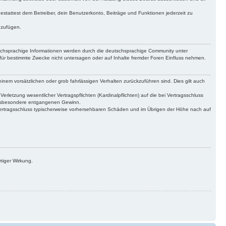
gestattest dem Betreiber, dein Benutzerkonto, Beiträge und Funktionen jederzeit zu
uzufügen.
tschsprachige Informationen werden durch die deutschsprachige Community unter
für bestimmte Zwecke nicht untersagen oder auf Inhalte fremder Foren Einfluss nehmen.
inem vorsätzlichen oder grob fahrlässigen Verhalten zurückzuführen sind. Dies gilt auch
letzung wesentlicher Vertragspflichten (Kardinalpflichten) auf die bei Vertragsschluss
 insbesondere entgangenen Gewinn.
Vertragsschluss typischerweise vorhersehbaren Schäden und im Übrigen der Höhe nach auf
tiger Wirkung.