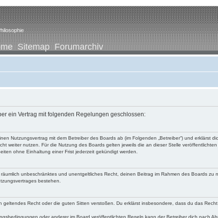
hilosophie
ome
Sitemap
Forumarchiv
iber ein Vertrag mit folgenden Regelungen geschlossen:
u einen Nutzungsvertrag mit dem Betreiber des Boards ab (im Folgenden „Betreiber“) und erklärst
ht weiter nutzen. Für die Nutzung des Boards gelten jeweils die an dieser Stelle veröffentlichte
iten ohne Einhaltung einer Frist jederzeit gekündigt werden.
 und räumlich unbeschränktes und unentgeltliches Recht, deinen Beitrag im Rahmen des Boards zu 
utzungsvertrages bestehen.
egen geltendes Recht oder die guten Sitten verstoßen. Du erklärst insbesondere, dass du das Recht
ngsbedingungen oder anderer im Board veröffentlichten Regeln kann der Betreiber dich nach A