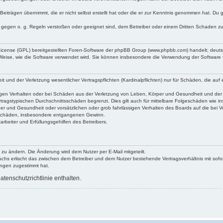
Beiträgen übernimmt, die er nicht selbst erstellt hat oder die er zur Kenntnis genommen hat. Du 
e gegen o. g. Regeln verstoßen oder geeignet sind, dem Betreiber oder einem Dritten Schaden z
 License (GPL) bereitgestellten Foren-Software der phpBB Group (www.phpbb.com) handelt; deu
 Weise, wie die Software verwendet wird. Sie können insbesondere die Verwendung der Software 
und der Verletzung wesentlicher Vertragspflichten (Kardinalpflichten) nur für Schäden, die auf e
gen Verhalten oder bei Schäden aus der Verletzung von Leben, Körper und Gesundheit und der Ver
tragstypischen Durchschnittsschäden begrenzt. Dies gilt auch für mittelbare Folgeschäden wie
er und Gesundheit oder vorsätzlichen oder grob fahrlässigen Verhalten des Boards auf die bei 
re Schäden, insbesondere entgangenen Gewinn.
rbeiter und Erfüllungsgehilfen des Betreibers.
 zu ändern. Die Änderung wird dem Nutzer per E-Mail mitgeteilt.
uchs erlischt das zwischen dem Betreiber und dem Nutzer bestehende Vertragsverhältnis mit sofor
ungen zugestimmt hat.
tenschutzrichtlinie enthalten.