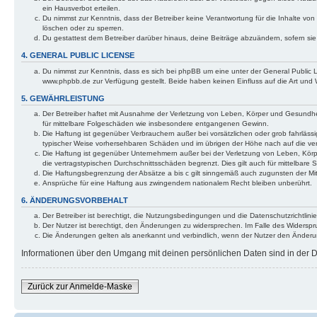
ein Hausverbot erteilen.
Du nimmst zur Kenntnis, dass der Betreiber keine Verantwortung für die Inhalte von 
löschen oder zu sperren.
Du gestattest dem Betreiber darüber hinaus, deine Beiträge abzuändern, sofern si
4. GENERAL PUBLIC LICENSE
Du nimmst zur Kenntnis, dass es sich bei phpBB um eine unter der General Public
www.phpbb.de zur Verfügung gestellt. Beide haben keinen Einfluss auf die Art und
5. GEWÄHRLEISTUNG
Der Betreiber haftet mit Ausnahme der Verletzung von Leben, Körper und Gesundheit 
für mittelbare Folgeschäden wie insbesondere entgangenen Gewinn.
Die Haftung ist gegenüber Verbrauchern außer bei vorsätzlichen oder grob fahrlässi
typischer Weise vorhersehbaren Schäden und im übrigen der Höhe nach auf die ver
Die Haftung ist gegenüber Unternehmern außer bei der Verletzung von Leben, Körp
die vertragstypischen Durchschnittsschäden begrenzt. Dies gilt auch für mittelba
Die Haftungsbegrenzung der Absätze a bis c gilt sinngemäß auch zugunsten der Mita
Ansprüche für eine Haftung aus zwingendem nationalem Recht bleiben unberührt.
6. ÄNDERUNGSVORBEHALT
Der Betreiber ist berechtigt, die Nutzungsbedingungen und die Datenschutzrichtlinie
Der Nutzer ist berechtigt, den Änderungen zu widersprechen. Im Falle des Widerspr
Die Änderungen gelten als anerkannt und verbindlich, wenn der Nutzer den Änder
Informationen über den Umgang mit deinen persönlichen Daten sind in der Da
Zurück zur Anmelde-Maske