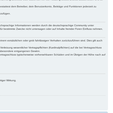
gestattest dem Betreiber, dein Benutzerkonto, Beiträge und Funktionen jederzeit zu
uzufügen.
tschsprachige Informationen werden durch die deutschsprachige Community unter
für bestimmte Zwecke nicht untersagen oder auf Inhalte fremder Foren Einfluss nehmen.
inem vorsätzlichen oder grob fahrlässigen Verhalten zurückzuführen sind. Dies gilt auch
letzung wesentlicher Vertragspflichten (Kardinalpflichten) auf die bei Vertragsschluss
 insbesondere entgangenen Gewinn.
Vertragsschluss typischerweise vorhersehbaren Schäden und im Übrigen der Höhe nach auf
tiger Wirkung.