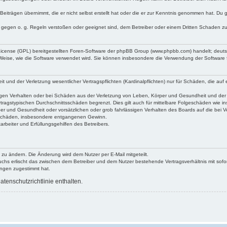
Beiträgen übernimmt, die er nicht selbst erstellt hat oder die er zur Kenntnis genommen hat. Du 
e gegen o. g. Regeln verstoßen oder geeignet sind, dem Betreiber oder einem Dritten Schaden z
 License (GPL) bereitgestellten Foren-Software der phpBB Group (www.phpbb.com) handelt; deu
 Weise, wie die Software verwendet wird. Sie können insbesondere die Verwendung der Software 
und der Verletzung wesentlicher Vertragspflichten (Kardinalpflichten) nur für Schäden, die auf e
gen Verhalten oder bei Schäden aus der Verletzung von Leben, Körper und Gesundheit und der Ver
tragstypischen Durchschnittsschäden begrenzt. Dies gilt auch für mittelbare Folgeschäden wie
er und Gesundheit oder vorsätzlichen oder grob fahrlässigen Verhalten des Boards auf die bei 
re Schäden, insbesondere entgangenen Gewinn.
rbeiter und Erfüllungsgehilfen des Betreibers.
 zu ändern. Die Änderung wird dem Nutzer per E-Mail mitgeteilt.
uchs erlischt das zwischen dem Betreiber und dem Nutzer bestehende Vertragsverhältnis mit sofor
ungen zugestimmt hat.
tenschutzrichtlinie enthalten.