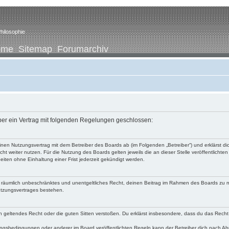
hilosophie
ome
Sitemap
Forumarchiv
iber ein Vertrag mit folgenden Regelungen geschlossen:
u einen Nutzungsvertrag mit dem Betreiber des Boards ab (im Folgenden „Betreiber“) und erklärst
ht weiter nutzen. Für die Nutzung des Boards gelten jeweils die an dieser Stelle veröffentlichte
iten ohne Einhaltung einer Frist jederzeit gekündigt werden.
 und räumlich unbeschränktes und unentgeltliches Recht, deinen Beitrag im Rahmen des Boards zu 
utzungsvertrages bestehen.
egen geltendes Recht oder die guten Sitten verstoßen. Du erklärst insbesondere, dass du das Recht
ngsbedingungen oder anderer im Board veröffentlichten Regeln kann der Betreiber dich nach A