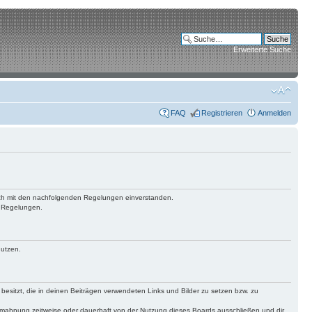
Erweiterte Suche
FAQ
Registrieren
Anmelden
 dich mit den nachfolgenden Regelungen einverstanden.
n Regelungen.
nutzen.
 besitzt, die in deinen Beiträgen verwendeten Links und Bilder zu setzen bzw. zu
bmahnung zeitweise oder dauerhaft von der Nutzung dieses Boards ausschließen und dir