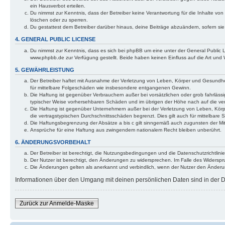
ein Hausverbot erteilen.
Du nimmst zur Kenntnis, dass der Betreiber keine Verantwortung für die Inhalte von 
löschen oder zu sperren.
Du gestattest dem Betreiber darüber hinaus, deine Beiträge abzuändern, sofern si
4. GENERAL PUBLIC LICENSE
Du nimmst zur Kenntnis, dass es sich bei phpBB um eine unter der General Public
www.phpbb.de zur Verfügung gestellt. Beide haben keinen Einfluss auf die Art und
5. GEWÄHRLEISTUNG
Der Betreiber haftet mit Ausnahme der Verletzung von Leben, Körper und Gesundheit 
für mittelbare Folgeschäden wie insbesondere entgangenen Gewinn.
Die Haftung ist gegenüber Verbrauchern außer bei vorsätzlichen oder grob fahrlässi
typischer Weise vorhersehbaren Schäden und im übrigen der Höhe nach auf die ver
Die Haftung ist gegenüber Unternehmern außer bei der Verletzung von Leben, Körp
die vertragstypischen Durchschnittsschäden begrenzt. Dies gilt auch für mittelba
Die Haftungsbegrenzung der Absätze a bis c gilt sinngemäß auch zugunsten der Mita
Ansprüche für eine Haftung aus zwingendem nationalem Recht bleiben unberührt.
6. ÄNDERUNGSVORBEHALT
Der Betreiber ist berechtigt, die Nutzungsbedingungen und die Datenschutzrichtlinie
Der Nutzer ist berechtigt, den Änderungen zu widersprechen. Im Falle des Widerspr
Die Änderungen gelten als anerkannt und verbindlich, wenn der Nutzer den Änder
Informationen über den Umgang mit deinen persönlichen Daten sind in der Da
Zurück zur Anmelde-Maske