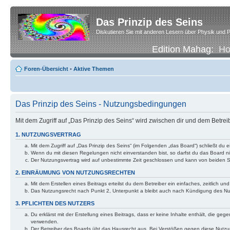
Das Prinzip des Seins
Diskutieren Sie mit anderen Lesern über Physik und P
Edition Mahag:
H
Foren-Übersicht
•
Aktive Themen
Das Prinzip des Seins - Nutzungsbedingungen
Mit dem Zugriff auf „Das Prinzip des Seins“ wird zwischen dir und dem Betre
1. NUTZUNGSVERTRAG
Mit dem Zugriff auf „Das Prinzip des Seins“ (im Folgenden „das Board“) schließt d
Wenn du mit diesen Regelungen nicht einverstanden bist, so darfst du das Board nic
Der Nutzungsvertrag wird auf unbestimmte Zeit geschlossen und kann von beiden Se
2. EINRÄUMUNG VON NUTZUNGSRECHTEN
Mit dem Erstellen eines Beitrags erteilst du dem Betreiber ein einfaches, zeitlich
Das Nutzungsrecht nach Punkt 2, Unterpunkt a bleibt auch nach Kündigung des N
3. PFLICHTEN DES NUTZERS
Du erklärst mit der Erstellung eines Beitrags, dass er keine Inhalte enthält, die g
verwenden.
Der Betreiber des Boards übt das Hausrecht aus. Bei Verstößen gegen diese Nutzu