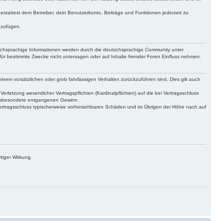
gestattest dem Betreiber, dein Benutzerkonto, Beiträge und Funktionen jederzeit zu
uzufügen.
tschsprachige Informationen werden durch die deutschsprachige Community unter
für bestimmte Zwecke nicht untersagen oder auf Inhalte fremder Foren Einfluss nehmen.
inem vorsätzlichen oder grob fahrlässigen Verhalten zurückzuführen sind. Dies gilt auch
letzung wesentlicher Vertragspflichten (Kardinalpflichten) auf die bei Vertragsschluss
 insbesondere entgangenen Gewinn.
Vertragsschluss typischerweise vorhersehbaren Schäden und im Übrigen der Höhe nach auf
tiger Wirkung.