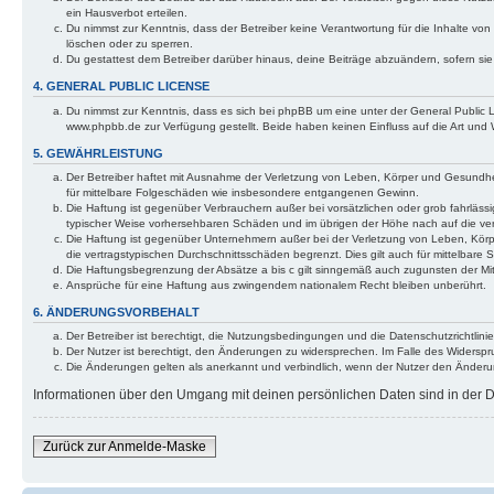
ein Hausverbot erteilen.
Du nimmst zur Kenntnis, dass der Betreiber keine Verantwortung für die Inhalte von 
löschen oder zu sperren.
Du gestattest dem Betreiber darüber hinaus, deine Beiträge abzuändern, sofern si
4. GENERAL PUBLIC LICENSE
Du nimmst zur Kenntnis, dass es sich bei phpBB um eine unter der General Public
www.phpbb.de zur Verfügung gestellt. Beide haben keinen Einfluss auf die Art und
5. GEWÄHRLEISTUNG
Der Betreiber haftet mit Ausnahme der Verletzung von Leben, Körper und Gesundheit 
für mittelbare Folgeschäden wie insbesondere entgangenen Gewinn.
Die Haftung ist gegenüber Verbrauchern außer bei vorsätzlichen oder grob fahrlässi
typischer Weise vorhersehbaren Schäden und im übrigen der Höhe nach auf die ver
Die Haftung ist gegenüber Unternehmern außer bei der Verletzung von Leben, Körp
die vertragstypischen Durchschnittsschäden begrenzt. Dies gilt auch für mittelba
Die Haftungsbegrenzung der Absätze a bis c gilt sinngemäß auch zugunsten der Mita
Ansprüche für eine Haftung aus zwingendem nationalem Recht bleiben unberührt.
6. ÄNDERUNGSVORBEHALT
Der Betreiber ist berechtigt, die Nutzungsbedingungen und die Datenschutzrichtlinie
Der Nutzer ist berechtigt, den Änderungen zu widersprechen. Im Falle des Widerspr
Die Änderungen gelten als anerkannt und verbindlich, wenn der Nutzer den Änder
Informationen über den Umgang mit deinen persönlichen Daten sind in der Da
Zurück zur Anmelde-Maske