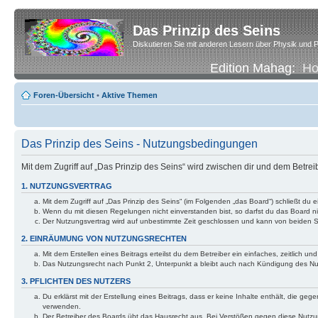
Das Prinzip des Seins
Diskutieren Sie mit anderen Lesern über Physik und P
Edition Mahag:
H
Foren-Übersicht
•
Aktive Themen
Das Prinzip des Seins - Nutzungsbedingungen
Mit dem Zugriff auf „Das Prinzip des Seins“ wird zwischen dir und dem Betre
1. NUTZUNGSVERTRAG
Mit dem Zugriff auf „Das Prinzip des Seins“ (im Folgenden „das Board“) schließt d
Wenn du mit diesen Regelungen nicht einverstanden bist, so darfst du das Board nic
Der Nutzungsvertrag wird auf unbestimmte Zeit geschlossen und kann von beiden Se
2. EINRÄUMUNG VON NUTZUNGSRECHTEN
Mit dem Erstellen eines Beitrags erteilst du dem Betreiber ein einfaches, zeitlich
Das Nutzungsrecht nach Punkt 2, Unterpunkt a bleibt auch nach Kündigung des N
3. PFLICHTEN DES NUTZERS
Du erklärst mit der Erstellung eines Beitrags, dass er keine Inhalte enthält, die g
verwenden.
Der Betreiber des Boards übt das Hausrecht aus. Bei Verstößen gegen diese Nutzu