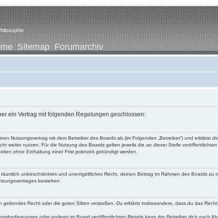
hilosophie
ome
Sitemap
Forumarchiv
iber ein Vertrag mit folgenden Regelungen geschlossen:
u einen Nutzungsvertrag mit dem Betreiber des Boards ab (im Folgenden „Betreiber“) und erklärst
ht weiter nutzen. Für die Nutzung des Boards gelten jeweils die an dieser Stelle veröffentlichte
iten ohne Einhaltung einer Frist jederzeit gekündigt werden.
 und räumlich unbeschränktes und unentgeltliches Recht, deinen Beitrag im Rahmen des Boards zu 
utzungsvertrages bestehen.
egen geltendes Recht oder die guten Sitten verstoßen. Du erklärst insbesondere, dass du das Recht
ngsbedingungen oder anderer im Board veröffentlichten Regeln kann der Betreiber dich nach A