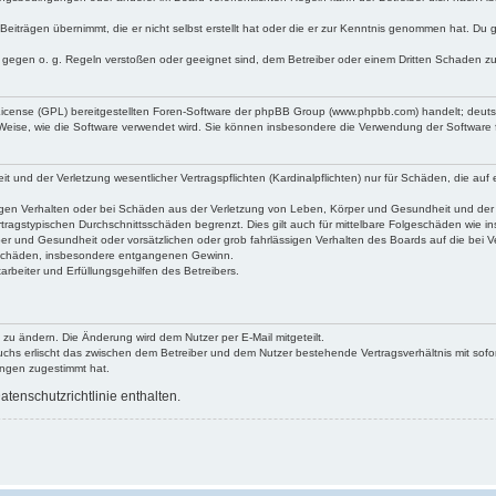
Beiträgen übernimmt, die er nicht selbst erstellt hat oder die er zur Kenntnis genommen hat. Du 
e gegen o. g. Regeln verstoßen oder geeignet sind, dem Betreiber oder einem Dritten Schaden z
 License (GPL) bereitgestellten Foren-Software der phpBB Group (www.phpbb.com) handelt; deu
 Weise, wie die Software verwendet wird. Sie können insbesondere die Verwendung der Software 
und der Verletzung wesentlicher Vertragspflichten (Kardinalpflichten) nur für Schäden, die auf e
gen Verhalten oder bei Schäden aus der Verletzung von Leben, Körper und Gesundheit und der Ver
tragstypischen Durchschnittsschäden begrenzt. Dies gilt auch für mittelbare Folgeschäden wie
er und Gesundheit oder vorsätzlichen oder grob fahrlässigen Verhalten des Boards auf die bei 
re Schäden, insbesondere entgangenen Gewinn.
rbeiter und Erfüllungsgehilfen des Betreibers.
 zu ändern. Die Änderung wird dem Nutzer per E-Mail mitgeteilt.
uchs erlischt das zwischen dem Betreiber und dem Nutzer bestehende Vertragsverhältnis mit sofor
ungen zugestimmt hat.
tenschutzrichtlinie enthalten.