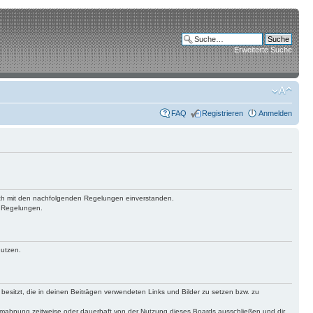
Erweiterte Suche
FAQ
Registrieren
Anmelden
 dich mit den nachfolgenden Regelungen einverstanden.
n Regelungen.
nutzen.
 besitzt, die in deinen Beiträgen verwendeten Links und Bilder zu setzen bzw. zu
bmahnung zeitweise oder dauerhaft von der Nutzung dieses Boards ausschließen und dir