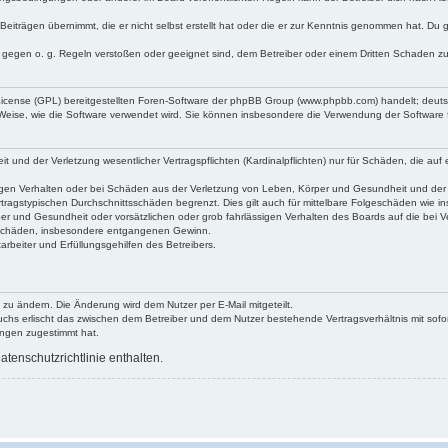
Beiträgen übernimmt, die er nicht selbst erstellt hat oder die er zur Kenntnis genommen hat. Du 
e gegen o. g. Regeln verstoßen oder geeignet sind, dem Betreiber oder einem Dritten Schaden z
 License (GPL) bereitgestellten Foren-Software der phpBB Group (www.phpbb.com) handelt; deu
 Weise, wie die Software verwendet wird. Sie können insbesondere die Verwendung der Software 
und der Verletzung wesentlicher Vertragspflichten (Kardinalpflichten) nur für Schäden, die auf e
gen Verhalten oder bei Schäden aus der Verletzung von Leben, Körper und Gesundheit und der Ver
tragstypischen Durchschnittsschäden begrenzt. Dies gilt auch für mittelbare Folgeschäden wie
er und Gesundheit oder vorsätzlichen oder grob fahrlässigen Verhalten des Boards auf die bei 
re Schäden, insbesondere entgangenen Gewinn.
rbeiter und Erfüllungsgehilfen des Betreibers.
 zu ändern. Die Änderung wird dem Nutzer per E-Mail mitgeteilt.
uchs erlischt das zwischen dem Betreiber und dem Nutzer bestehende Vertragsverhältnis mit sofor
ungen zugestimmt hat.
tenschutzrichtlinie enthalten.