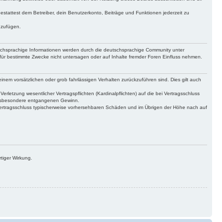
gestattest dem Betreiber, dein Benutzerkonto, Beiträge und Funktionen jederzeit zu
uzufügen.
tschsprachige Informationen werden durch die deutschsprachige Community unter
für bestimmte Zwecke nicht untersagen oder auf Inhalte fremder Foren Einfluss nehmen.
inem vorsätzlichen oder grob fahrlässigen Verhalten zurückzuführen sind. Dies gilt auch
letzung wesentlicher Vertragspflichten (Kardinalpflichten) auf die bei Vertragsschluss
 insbesondere entgangenen Gewinn.
Vertragsschluss typischerweise vorhersehbaren Schäden und im Übrigen der Höhe nach auf
tiger Wirkung.