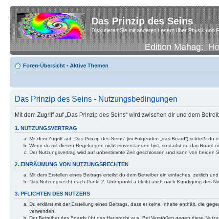
Das Prinzip des Seins
Diskutieren Sie mit anderen Lesern über Physik und P
Edition Mahag:
H
Foren-Übersicht
•
Aktive Themen
Das Prinzip des Seins - Nutzungsbedingungen
Mit dem Zugriff auf „Das Prinzip des Seins“ wird zwischen dir und dem Betre
1. NUTZUNGSVERTRAG
Mit dem Zugriff auf „Das Prinzip des Seins“ (im Folgenden „das Board“) schließt d
Wenn du mit diesen Regelungen nicht einverstanden bist, so darfst du das Board nic
Der Nutzungsvertrag wird auf unbestimmte Zeit geschlossen und kann von beiden Se
2. EINRÄUMUNG VON NUTZUNGSRECHTEN
Mit dem Erstellen eines Beitrags erteilst du dem Betreiber ein einfaches, zeitlich
Das Nutzungsrecht nach Punkt 2, Unterpunkt a bleibt auch nach Kündigung des N
3. PFLICHTEN DES NUTZERS
Du erklärst mit der Erstellung eines Beitrags, dass er keine Inhalte enthält, die g
verwenden.
Der Betreiber des Boards übt das Hausrecht aus. Bei Verstößen gegen diese Nutzu