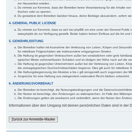
ein Hausverbot erteilen.
Du nimmst zur Kenntnis, dass der Betreiber keine Verantwortung für die Inhalte von 
löschen oder zu sperren.
Du gestattest dem Betreiber darüber hinaus, deine Beiträge abzuändern, sofern si
4. GENERAL PUBLIC LICENSE
Du nimmst zur Kenntnis, dass es sich bei phpBB um eine unter der General Public
www.phpbb.de zur Verfügung gestellt. Beide haben keinen Einfluss auf die Art und
5. GEWÄHRLEISTUNG
Der Betreiber haftet mit Ausnahme der Verletzung von Leben, Körper und Gesundheit 
für mittelbare Folgeschäden wie insbesondere entgangenen Gewinn.
Die Haftung ist gegenüber Verbrauchern außer bei vorsätzlichen oder grob fahrlässi
typischer Weise vorhersehbaren Schäden und im übrigen der Höhe nach auf die ver
Die Haftung ist gegenüber Unternehmern außer bei der Verletzung von Leben, Körp
die vertragstypischen Durchschnittsschäden begrenzt. Dies gilt auch für mittelba
Die Haftungsbegrenzung der Absätze a bis c gilt sinngemäß auch zugunsten der Mita
Ansprüche für eine Haftung aus zwingendem nationalem Recht bleiben unberührt.
6. ÄNDERUNGSVORBEHALT
Der Betreiber ist berechtigt, die Nutzungsbedingungen und die Datenschutzrichtlinie
Der Nutzer ist berechtigt, den Änderungen zu widersprechen. Im Falle des Widerspr
Die Änderungen gelten als anerkannt und verbindlich, wenn der Nutzer den Änder
Informationen über den Umgang mit deinen persönlichen Daten sind in der Da
Zurück zur Anmelde-Maske