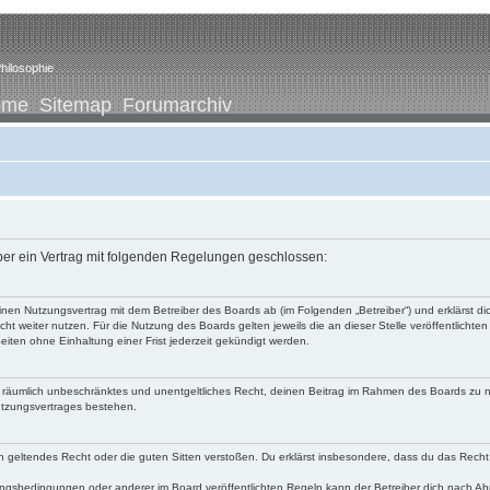
hilosophie
ome
Sitemap
Forumarchiv
iber ein Vertrag mit folgenden Regelungen geschlossen:
u einen Nutzungsvertrag mit dem Betreiber des Boards ab (im Folgenden „Betreiber“) und erklärst
ht weiter nutzen. Für die Nutzung des Boards gelten jeweils die an dieser Stelle veröffentlichte
iten ohne Einhaltung einer Frist jederzeit gekündigt werden.
 und räumlich unbeschränktes und unentgeltliches Recht, deinen Beitrag im Rahmen des Boards zu 
utzungsvertrages bestehen.
egen geltendes Recht oder die guten Sitten verstoßen. Du erklärst insbesondere, dass du das Recht
ngsbedingungen oder anderer im Board veröffentlichten Regeln kann der Betreiber dich nach A