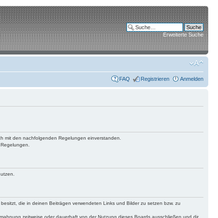
Erweiterte Suche
FAQ
Registrieren
Anmelden
 dich mit den nachfolgenden Regelungen einverstanden.
n Regelungen.
nutzen.
 besitzt, die in deinen Beiträgen verwendeten Links und Bilder zu setzen bzw. zu
bmahnung zeitweise oder dauerhaft von der Nutzung dieses Boards ausschließen und dir