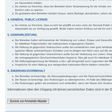
ein Hausverbot erteilen.
Du nimmst zur Kenntnis, dass der Betreiber keine Verantwortung für die Inhalte von 
löschen oder zu sperren.
Du gestattest dem Betreiber darüber hinaus, deine Beiträge abzuändern, sofern si
4. GENERAL PUBLIC LICENSE
Du nimmst zur Kenntnis, dass es sich bei phpBB um eine unter der General Public
www.phpbb.de zur Verfügung gestellt. Beide haben keinen Einfluss auf die Art und
5. GEWÄHRLEISTUNG
Der Betreiber haftet mit Ausnahme der Verletzung von Leben, Körper und Gesundheit 
für mittelbare Folgeschäden wie insbesondere entgangenen Gewinn.
Die Haftung ist gegenüber Verbrauchern außer bei vorsätzlichen oder grob fahrlässi
typischer Weise vorhersehbaren Schäden und im übrigen der Höhe nach auf die ver
Die Haftung ist gegenüber Unternehmern außer bei der Verletzung von Leben, Körp
die vertragstypischen Durchschnittsschäden begrenzt. Dies gilt auch für mittelba
Die Haftungsbegrenzung der Absätze a bis c gilt sinngemäß auch zugunsten der Mita
Ansprüche für eine Haftung aus zwingendem nationalem Recht bleiben unberührt.
6. ÄNDERUNGSVORBEHALT
Der Betreiber ist berechtigt, die Nutzungsbedingungen und die Datenschutzrichtlinie
Der Nutzer ist berechtigt, den Änderungen zu widersprechen. Im Falle des Widerspr
Die Änderungen gelten als anerkannt und verbindlich, wenn der Nutzer den Änder
Informationen über den Umgang mit deinen persönlichen Daten sind in der Da
Zurück zur Anmelde-Maske