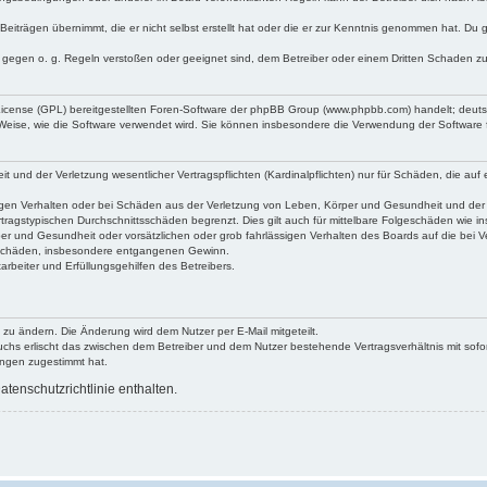
Beiträgen übernimmt, die er nicht selbst erstellt hat oder die er zur Kenntnis genommen hat. Du 
e gegen o. g. Regeln verstoßen oder geeignet sind, dem Betreiber oder einem Dritten Schaden z
 License (GPL) bereitgestellten Foren-Software der phpBB Group (www.phpbb.com) handelt; deu
 Weise, wie die Software verwendet wird. Sie können insbesondere die Verwendung der Software 
und der Verletzung wesentlicher Vertragspflichten (Kardinalpflichten) nur für Schäden, die auf e
gen Verhalten oder bei Schäden aus der Verletzung von Leben, Körper und Gesundheit und der Ver
tragstypischen Durchschnittsschäden begrenzt. Dies gilt auch für mittelbare Folgeschäden wie
er und Gesundheit oder vorsätzlichen oder grob fahrlässigen Verhalten des Boards auf die bei 
re Schäden, insbesondere entgangenen Gewinn.
rbeiter und Erfüllungsgehilfen des Betreibers.
 zu ändern. Die Änderung wird dem Nutzer per E-Mail mitgeteilt.
uchs erlischt das zwischen dem Betreiber und dem Nutzer bestehende Vertragsverhältnis mit sofor
ungen zugestimmt hat.
tenschutzrichtlinie enthalten.