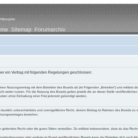
hilosophie
ome
Sitemap
Forumarchiv
iber ein Vertrag mit folgenden Regelungen geschlossen:
u einen Nutzungsvertrag mit dem Betreiber des Boards ab (im Folgenden „Betreiber“) und erklärst
ht weiter nutzen. Für die Nutzung des Boards gelten jeweils die an dieser Stelle veröffentlichte
iten ohne Einhaltung einer Frist jederzeit gekündigt werden.
 und räumlich unbeschränktes und unentgeltliches Recht, deinen Beitrag im Rahmen des Boards zu 
utzungsvertrages bestehen.
egen geltendes Recht oder die guten Sitten verstoßen. Du erklärst insbesondere, dass du das Recht
ngsbedingungen oder anderer im Board veröffentlichten Regeln kann der Betreiber dich nach A