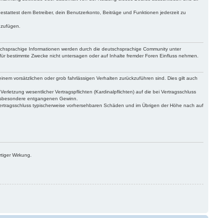
gestattest dem Betreiber, dein Benutzerkonto, Beiträge und Funktionen jederzeit zu
uzufügen.
tschsprachige Informationen werden durch die deutschsprachige Community unter
für bestimmte Zwecke nicht untersagen oder auf Inhalte fremder Foren Einfluss nehmen.
inem vorsätzlichen oder grob fahrlässigen Verhalten zurückzuführen sind. Dies gilt auch
letzung wesentlicher Vertragspflichten (Kardinalpflichten) auf die bei Vertragsschluss
 insbesondere entgangenen Gewinn.
Vertragsschluss typischerweise vorhersehbaren Schäden und im Übrigen der Höhe nach auf
tiger Wirkung.