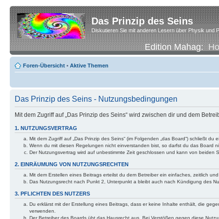
Das Prinzip des Seins
Diskutieren Sie mit anderen Lesern über Physik und P
Edition Mahag:
H
Foren-Übersicht
•
Aktive Themen
Das Prinzip des Seins - Nutzungsbedingungen
Mit dem Zugriff auf „Das Prinzip des Seins“ wird zwischen dir und dem Betre
1. NUTZUNGSVERTRAG
Mit dem Zugriff auf „Das Prinzip des Seins“ (im Folgenden „das Board“) schließt d
Wenn du mit diesen Regelungen nicht einverstanden bist, so darfst du das Board nic
Der Nutzungsvertrag wird auf unbestimmte Zeit geschlossen und kann von beiden Se
2. EINRÄUMUNG VON NUTZUNGSRECHTEN
Mit dem Erstellen eines Beitrags erteilst du dem Betreiber ein einfaches, zeitlich
Das Nutzungsrecht nach Punkt 2, Unterpunkt a bleibt auch nach Kündigung des N
3. PFLICHTEN DES NUTZERS
Du erklärst mit der Erstellung eines Beitrags, dass er keine Inhalte enthält, die g
verwenden.
Der Betreiber des Boards übt das Hausrecht aus. Bei Verstößen gegen diese Nutzu