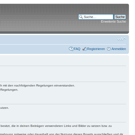
Erweiterte Suche
FAQ
Registrieren
Anmelden
 dich mit den nachfolgenden Regelungen einverstanden.
n Regelungen.
nutzen.
 besitzt, die in deinen Beiträgen verwendeten Links und Bilder zu setzen bzw. zu
bmahnung zeitweise oder dauerhaft von der Nutzung dieses Boards ausschließen und dir