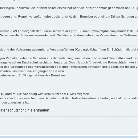
Beiträgen übernimmt, die er nicht selbst erstellt hat oder die er zur Kenntnis genommen hat. Du 
e gegen o. g. Regeln verstoßen oder geeignet sind, dem Betreiber oder einem Dritten Schaden z
 License (GPL) bereitgestellten Foren-Software der phpBB Group (www.phpbb.com) handelt; deu
 Weise, wie die Software verwendet wird. Sie können insbesondere die Verwendung der Software 
und der Verletzung wesentlicher Vertragspflichten (Kardinalpflichten) nur für Schäden, die auf e
gen Verhalten oder bei Schäden aus der Verletzung von Leben, Körper und Gesundheit und der Ver
tragstypischen Durchschnittsschäden begrenzt. Dies gilt auch für mittelbare Folgeschäden wie
er und Gesundheit oder vorsätzlichen oder grob fahrlässigen Verhalten des Boards auf die bei 
re Schäden, insbesondere entgangenen Gewinn.
rbeiter und Erfüllungsgehilfen des Betreibers.
 zu ändern. Die Änderung wird dem Nutzer per E-Mail mitgeteilt.
uchs erlischt das zwischen dem Betreiber und dem Nutzer bestehende Vertragsverhältnis mit sofor
ungen zugestimmt hat.
tenschutzrichtlinie enthalten.