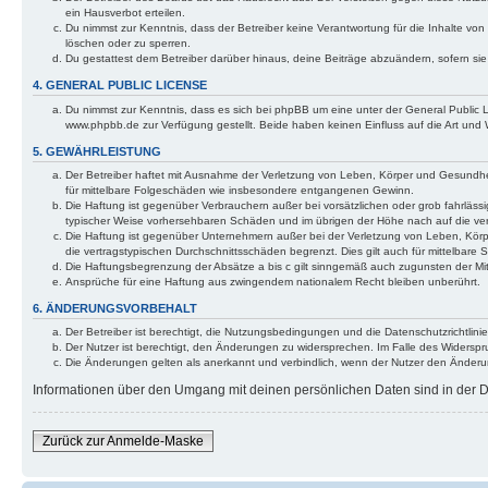
ein Hausverbot erteilen.
Du nimmst zur Kenntnis, dass der Betreiber keine Verantwortung für die Inhalte von 
löschen oder zu sperren.
Du gestattest dem Betreiber darüber hinaus, deine Beiträge abzuändern, sofern si
4. GENERAL PUBLIC LICENSE
Du nimmst zur Kenntnis, dass es sich bei phpBB um eine unter der General Public
www.phpbb.de zur Verfügung gestellt. Beide haben keinen Einfluss auf die Art und
5. GEWÄHRLEISTUNG
Der Betreiber haftet mit Ausnahme der Verletzung von Leben, Körper und Gesundheit 
für mittelbare Folgeschäden wie insbesondere entgangenen Gewinn.
Die Haftung ist gegenüber Verbrauchern außer bei vorsätzlichen oder grob fahrlässi
typischer Weise vorhersehbaren Schäden und im übrigen der Höhe nach auf die ver
Die Haftung ist gegenüber Unternehmern außer bei der Verletzung von Leben, Körp
die vertragstypischen Durchschnittsschäden begrenzt. Dies gilt auch für mittelba
Die Haftungsbegrenzung der Absätze a bis c gilt sinngemäß auch zugunsten der Mita
Ansprüche für eine Haftung aus zwingendem nationalem Recht bleiben unberührt.
6. ÄNDERUNGSVORBEHALT
Der Betreiber ist berechtigt, die Nutzungsbedingungen und die Datenschutzrichtlinie
Der Nutzer ist berechtigt, den Änderungen zu widersprechen. Im Falle des Widerspr
Die Änderungen gelten als anerkannt und verbindlich, wenn der Nutzer den Änder
Informationen über den Umgang mit deinen persönlichen Daten sind in der Da
Zurück zur Anmelde-Maske