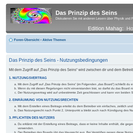
Das Prinzip des Seins
Diskutieren Sie mit anderen Lesern über Physik und P
Edition Mahag:
H
Foren-Übersicht
•
Aktive Themen
Das Prinzip des Seins - Nutzungsbedingungen
Mit dem Zugriff auf „Das Prinzip des Seins“ wird zwischen dir und dem Betre
1. NUTZUNGSVERTRAG
Mit dem Zugriff auf „Das Prinzip des Seins“ (im Folgenden „das Board“) schließt d
Wenn du mit diesen Regelungen nicht einverstanden bist, so darfst du das Board nic
Der Nutzungsvertrag wird auf unbestimmte Zeit geschlossen und kann von beiden Se
2. EINRÄUMUNG VON NUTZUNGSRECHTEN
Mit dem Erstellen eines Beitrags erteilst du dem Betreiber ein einfaches, zeitlich
Das Nutzungsrecht nach Punkt 2, Unterpunkt a bleibt auch nach Kündigung des N
3. PFLICHTEN DES NUTZERS
Du erklärst mit der Erstellung eines Beitrags, dass er keine Inhalte enthält, die g
verwenden.
Der Betreiber des Boards übt das Hausrecht aus. Bei Verstößen gegen diese Nutzu