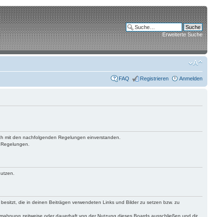
Erweiterte Suche
FAQ
Registrieren
Anmelden
 dich mit den nachfolgenden Regelungen einverstanden.
n Regelungen.
nutzen.
 besitzt, die in deinen Beiträgen verwendeten Links und Bilder zu setzen bzw. zu
bmahnung zeitweise oder dauerhaft von der Nutzung dieses Boards ausschließen und dir