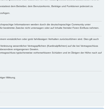
gestattest dem Betreiber, dein Benutzerkonto, Beiträge und Funktionen jederzeit zu
uzufügen.
tschsprachige Informationen werden durch die deutschsprachige Community unter
für bestimmte Zwecke nicht untersagen oder auf Inhalte fremder Foren Einfluss nehmen.
inem vorsätzlichen oder grob fahrlässigen Verhalten zurückzuführen sind. Dies gilt auch
letzung wesentlicher Vertragspflichten (Kardinalpflichten) auf die bei Vertragsschluss
 insbesondere entgangenen Gewinn.
Vertragsschluss typischerweise vorhersehbaren Schäden und im Übrigen der Höhe nach auf
tiger Wirkung.