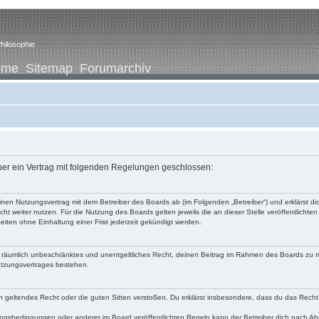
hilosophie
ome
Sitemap
Forumarchiv
iber ein Vertrag mit folgenden Regelungen geschlossen:
u einen Nutzungsvertrag mit dem Betreiber des Boards ab (im Folgenden „Betreiber“) und erklärst
ht weiter nutzen. Für die Nutzung des Boards gelten jeweils die an dieser Stelle veröffentlichte
iten ohne Einhaltung einer Frist jederzeit gekündigt werden.
 und räumlich unbeschränktes und unentgeltliches Recht, deinen Beitrag im Rahmen des Boards zu 
utzungsvertrages bestehen.
egen geltendes Recht oder die guten Sitten verstoßen. Du erklärst insbesondere, dass du das Recht
ngsbedingungen oder anderer im Board veröffentlichten Regeln kann der Betreiber dich nach A