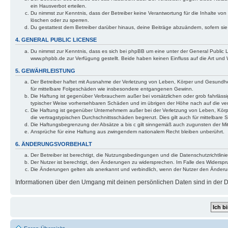
ein Hausverbot erteilen.
Du nimmst zur Kenntnis, dass der Betreiber keine Verantwortung für die Inhalte von 
löschen oder zu sperren.
Du gestattest dem Betreiber darüber hinaus, deine Beiträge abzuändern, sofern si
4. GENERAL PUBLIC LICENSE
Du nimmst zur Kenntnis, dass es sich bei phpBB um eine unter der General Public
www.phpbb.de zur Verfügung gestellt. Beide haben keinen Einfluss auf die Art und
5. GEWÄHRLEISTUNG
Der Betreiber haftet mit Ausnahme der Verletzung von Leben, Körper und Gesundheit 
für mittelbare Folgeschäden wie insbesondere entgangenen Gewinn.
Die Haftung ist gegenüber Verbrauchern außer bei vorsätzlichen oder grob fahrlässi
typischer Weise vorhersehbaren Schäden und im übrigen der Höhe nach auf die ver
Die Haftung ist gegenüber Unternehmern außer bei der Verletzung von Leben, Körp
die vertragstypischen Durchschnittsschäden begrenzt. Dies gilt auch für mittelba
Die Haftungsbegrenzung der Absätze a bis c gilt sinngemäß auch zugunsten der Mita
Ansprüche für eine Haftung aus zwingendem nationalem Recht bleiben unberührt.
6. ÄNDERUNGSVORBEHALT
Der Betreiber ist berechtigt, die Nutzungsbedingungen und die Datenschutzrichtlinie
Der Nutzer ist berechtigt, den Änderungen zu widersprechen. Im Falle des Widerspr
Die Änderungen gelten als anerkannt und verbindlich, wenn der Nutzer den Änder
Informationen über den Umgang mit deinen persönlichen Daten sind in der Da