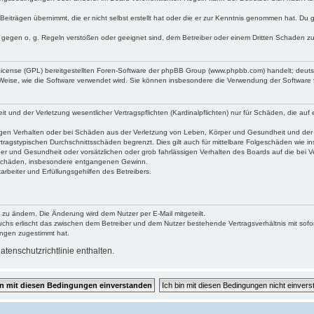
Beiträgen übernimmt, die er nicht selbst erstellt hat oder die er zur Kenntnis genommen hat. Du 
e gegen o. g. Regeln verstoßen oder geeignet sind, dem Betreiber oder einem Dritten Schaden z
 License (GPL) bereitgestellten Foren-Software der phpBB Group (www.phpbb.com) handelt; deu
 Weise, wie die Software verwendet wird. Sie können insbesondere die Verwendung der Software 
und der Verletzung wesentlicher Vertragspflichten (Kardinalpflichten) nur für Schäden, die auf e
gen Verhalten oder bei Schäden aus der Verletzung von Leben, Körper und Gesundheit und der Ver
tragstypischen Durchschnittsschäden begrenzt. Dies gilt auch für mittelbare Folgeschäden wie
er und Gesundheit oder vorsätzlichen oder grob fahrlässigen Verhalten des Boards auf die bei 
re Schäden, insbesondere entgangenen Gewinn.
rbeiter und Erfüllungsgehilfen des Betreibers.
 zu ändern. Die Änderung wird dem Nutzer per E-Mail mitgeteilt.
uchs erlischt das zwischen dem Betreiber und dem Nutzer bestehende Vertragsverhältnis mit sofor
ungen zugestimmt hat.
tenschutzrichtlinie enthalten.