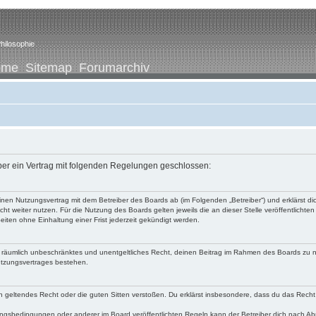
hilosophie
ome
Sitemap
Forumarchiv
iber ein Vertrag mit folgenden Regelungen geschlossen:
u einen Nutzungsvertrag mit dem Betreiber des Boards ab (im Folgenden „Betreiber“) und erklärst
ht weiter nutzen. Für die Nutzung des Boards gelten jeweils die an dieser Stelle veröffentlichte
iten ohne Einhaltung einer Frist jederzeit gekündigt werden.
 und räumlich unbeschränktes und unentgeltliches Recht, deinen Beitrag im Rahmen des Boards zu 
utzungsvertrages bestehen.
egen geltendes Recht oder die guten Sitten verstoßen. Du erklärst insbesondere, dass du das Recht
ngsbedingungen oder anderer im Board veröffentlichten Regeln kann der Betreiber dich nach A