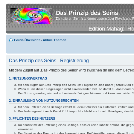
Das Prinzip des Seins
Diskutieren Sie mit anderen Lesern über Physik und P
Edition Mahag:
H
Foren-Übersicht
•
Aktive Themen
Das Prinzip des Seins - Registrierung
Mit dem Zugriff auf „Das Prinzip des Seins“ wird zwischen dir und dem Betre
1. NUTZUNGSVERTRAG
Mit dem Zugriff auf „Das Prinzip des Seins“ (im Folgenden „das Board“) schließt d
Wenn du mit diesen Regelungen nicht einverstanden bist, so darfst du das Board nic
Der Nutzungsvertrag wird auf unbestimmte Zeit geschlossen und kann von beiden Se
2. EINRÄUMUNG VON NUTZUNGSRECHTEN
Mit dem Erstellen eines Beitrags erteilst du dem Betreiber ein einfaches, zeitlich
Das Nutzungsrecht nach Punkt 2, Unterpunkt a bleibt auch nach Kündigung des N
3. PFLICHTEN DES NUTZERS
Du erklärst mit der Erstellung eines Beitrags, dass er keine Inhalte enthält, die g
verwenden.
Der Betreiber des Boards übt das Hausrecht aus. Bei Verstößen gegen diese Nutzu