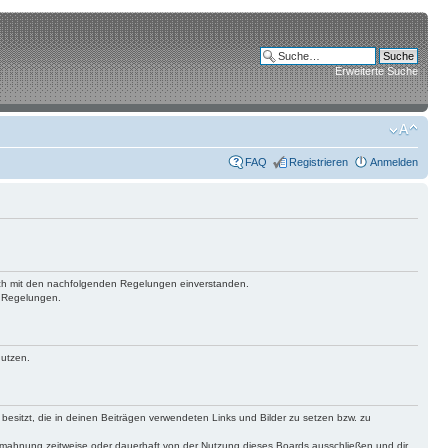
Erweiterte Suche
FAQ
Registrieren
Anmelden
 dich mit den nachfolgenden Regelungen einverstanden.
n Regelungen.
nutzen.
 besitzt, die in deinen Beiträgen verwendeten Links und Bilder zu setzen bzw. zu
bmahnung zeitweise oder dauerhaft von der Nutzung dieses Boards ausschließen und dir