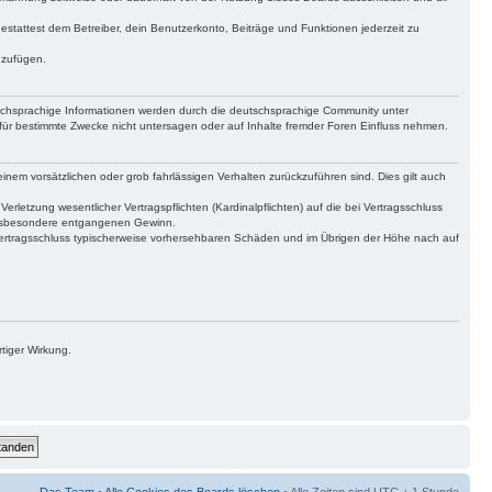
gestattest dem Betreiber, dein Benutzerkonto, Beiträge und Funktionen jederzeit zu
uzufügen.
tschsprachige Informationen werden durch die deutschsprachige Community unter
für bestimmte Zwecke nicht untersagen oder auf Inhalte fremder Foren Einfluss nehmen.
inem vorsätzlichen oder grob fahrlässigen Verhalten zurückzuführen sind. Dies gilt auch
letzung wesentlicher Vertragspflichten (Kardinalpflichten) auf die bei Vertragsschluss
 insbesondere entgangenen Gewinn.
Vertragsschluss typischerweise vorhersehbaren Schäden und im Übrigen der Höhe nach auf
tiger Wirkung.