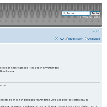
Erweiterte Suche
FAQ
Registrieren
Anmelden
 dich mit den nachfolgenden Regelungen einverstanden.
n Regelungen.
nutzen.
 besitzt, die in deinen Beiträgen verwendeten Links und Bilder zu setzen bzw. zu
bmahnung zeitweise oder dauerhaft von der Nutzung dieses Boards ausschließen und dir