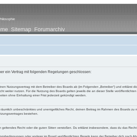
hilosophie
ome
Sitemap
Forumarchiv
iber ein Vertrag mit folgenden Regelungen geschlossen:
u einen Nutzungsvertrag mit dem Betreiber des Boards ab (im Folgenden „Betreiber“) und erklärst
ht weiter nutzen. Für die Nutzung des Boards gelten jeweils die an dieser Stelle veröffentlichte
iten ohne Einhaltung einer Frist jederzeit gekündigt werden.
 und räumlich unbeschränktes und unentgeltliches Recht, deinen Beitrag im Rahmen des Boards zu 
utzungsvertrages bestehen.
egen geltendes Recht oder die guten Sitten verstoßen. Du erklärst insbesondere, dass du das Recht
ngsbedingungen oder anderer im Board veröffentlichten Regeln kann der Betreiber dich nach A