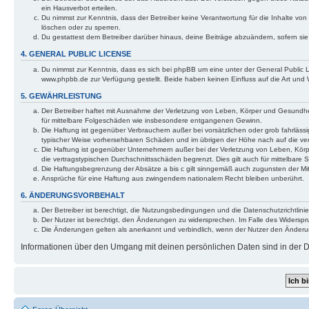
ein Hausverbot erteilen.
Du nimmst zur Kenntnis, dass der Betreiber keine Verantwortung für die Inhalte von 
löschen oder zu sperren.
Du gestattest dem Betreiber darüber hinaus, deine Beiträge abzuändern, sofern si
4. GENERAL PUBLIC LICENSE
Du nimmst zur Kenntnis, dass es sich bei phpBB um eine unter der General Public
www.phpbb.de zur Verfügung gestellt. Beide haben keinen Einfluss auf die Art und
5. GEWÄHRLEISTUNG
Der Betreiber haftet mit Ausnahme der Verletzung von Leben, Körper und Gesundheit 
für mittelbare Folgeschäden wie insbesondere entgangenen Gewinn.
Die Haftung ist gegenüber Verbrauchern außer bei vorsätzlichen oder grob fahrlässi
typischer Weise vorhersehbaren Schäden und im übrigen der Höhe nach auf die ver
Die Haftung ist gegenüber Unternehmern außer bei der Verletzung von Leben, Körp
die vertragstypischen Durchschnittsschäden begrenzt. Dies gilt auch für mittelba
Die Haftungsbegrenzung der Absätze a bis c gilt sinngemäß auch zugunsten der Mita
Ansprüche für eine Haftung aus zwingendem nationalem Recht bleiben unberührt.
6. ÄNDERUNGSVORBEHALT
Der Betreiber ist berechtigt, die Nutzungsbedingungen und die Datenschutzrichtlinie
Der Nutzer ist berechtigt, den Änderungen zu widersprechen. Im Falle des Widerspr
Die Änderungen gelten als anerkannt und verbindlich, wenn der Nutzer den Änder
Informationen über den Umgang mit deinen persönlichen Daten sind in der Da