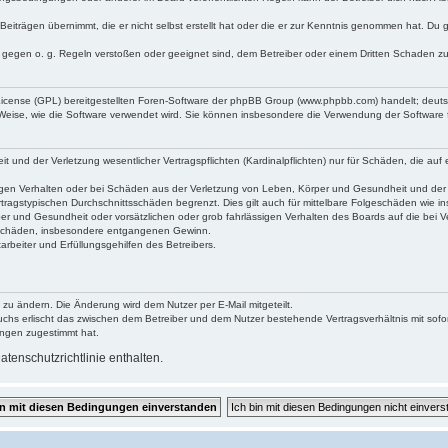
Beiträgen übernimmt, die er nicht selbst erstellt hat oder die er zur Kenntnis genommen hat. Du 
e gegen o. g. Regeln verstoßen oder geeignet sind, dem Betreiber oder einem Dritten Schaden z
 License (GPL) bereitgestellten Foren-Software der phpBB Group (www.phpbb.com) handelt; deu
 Weise, wie die Software verwendet wird. Sie können insbesondere die Verwendung der Software 
und der Verletzung wesentlicher Vertragspflichten (Kardinalpflichten) nur für Schäden, die auf e
gen Verhalten oder bei Schäden aus der Verletzung von Leben, Körper und Gesundheit und der Ver
tragstypischen Durchschnittsschäden begrenzt. Dies gilt auch für mittelbare Folgeschäden wie
er und Gesundheit oder vorsätzlichen oder grob fahrlässigen Verhalten des Boards auf die bei 
re Schäden, insbesondere entgangenen Gewinn.
rbeiter und Erfüllungsgehilfen des Betreibers.
 zu ändern. Die Änderung wird dem Nutzer per E-Mail mitgeteilt.
uchs erlischt das zwischen dem Betreiber und dem Nutzer bestehende Vertragsverhältnis mit sofor
ungen zugestimmt hat.
tenschutzrichtlinie enthalten.