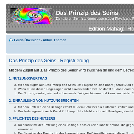
Das Prinzip des Seins
Diskutieren Sie mit anderen Lesern über Physik und P
Edition Mahag:
H
Foren-Übersicht
•
Aktive Themen
Das Prinzip des Seins - Registrierung
Mit dem Zugriff auf „Das Prinzip des Seins“ wird zwischen dir und dem Betre
1. NUTZUNGSVERTRAG
Mit dem Zugriff auf „Das Prinzip des Seins“ (im Folgenden „das Board“) schließt d
Wenn du mit diesen Regelungen nicht einverstanden bist, so darfst du das Board nic
Der Nutzungsvertrag wird auf unbestimmte Zeit geschlossen und kann von beiden Se
2. EINRÄUMUNG VON NUTZUNGSRECHTEN
Mit dem Erstellen eines Beitrags erteilst du dem Betreiber ein einfaches, zeitlich
Das Nutzungsrecht nach Punkt 2, Unterpunkt a bleibt auch nach Kündigung des N
3. PFLICHTEN DES NUTZERS
Du erklärst mit der Erstellung eines Beitrags, dass er keine Inhalte enthält, die g
verwenden.
Der Betreiber des Boards übt das Hausrecht aus. Bei Verstößen gegen diese Nutzu