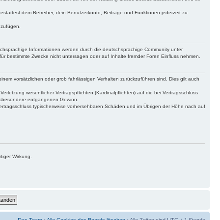
gestattest dem Betreiber, dein Benutzerkonto, Beiträge und Funktionen jederzeit zu
uzufügen.
tschsprachige Informationen werden durch die deutschsprachige Community unter
für bestimmte Zwecke nicht untersagen oder auf Inhalte fremder Foren Einfluss nehmen.
inem vorsätzlichen oder grob fahrlässigen Verhalten zurückzuführen sind. Dies gilt auch
letzung wesentlicher Vertragspflichten (Kardinalpflichten) auf die bei Vertragsschluss
 insbesondere entgangenen Gewinn.
Vertragsschluss typischerweise vorhersehbaren Schäden und im Übrigen der Höhe nach auf
tiger Wirkung.