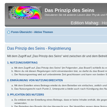
Das Prinzip des Seins
Diskutieren Sie mit anderen Lesern über Physik und P
Edition Mahag:
H
Foren-Übersicht
•
Aktive Themen
Das Prinzip des Seins - Registrierung
Mit dem Zugriff auf „Das Prinzip des Seins“ wird zwischen dir und dem Betre
1. NUTZUNGSVERTRAG
Mit dem Zugriff auf „Das Prinzip des Seins“ (im Folgenden „das Board“) schließt d
Wenn du mit diesen Regelungen nicht einverstanden bist, so darfst du das Board nic
Der Nutzungsvertrag wird auf unbestimmte Zeit geschlossen und kann von beiden Se
2. EINRÄUMUNG VON NUTZUNGSRECHTEN
Mit dem Erstellen eines Beitrags erteilst du dem Betreiber ein einfaches, zeitlich
Das Nutzungsrecht nach Punkt 2, Unterpunkt a bleibt auch nach Kündigung des N
3. PFLICHTEN DES NUTZERS
Du erklärst mit der Erstellung eines Beitrags, dass er keine Inhalte enthält, die g
verwenden.
Der Betreiber des Boards übt das Hausrecht aus. Bei Verstößen gegen diese Nutzu