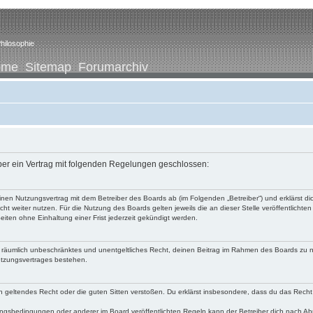
hilosophie
ome
Sitemap
Forumarchiv
iber ein Vertrag mit folgenden Regelungen geschlossen:
u einen Nutzungsvertrag mit dem Betreiber des Boards ab (im Folgenden „Betreiber“) und erklärst
ht weiter nutzen. Für die Nutzung des Boards gelten jeweils die an dieser Stelle veröffentlichte
iten ohne Einhaltung einer Frist jederzeit gekündigt werden.
 und räumlich unbeschränktes und unentgeltliches Recht, deinen Beitrag im Rahmen des Boards zu 
utzungsvertrages bestehen.
egen geltendes Recht oder die guten Sitten verstoßen. Du erklärst insbesondere, dass du das Recht
ngsbedingungen oder anderer im Board veröffentlichten Regeln kann der Betreiber dich nach A