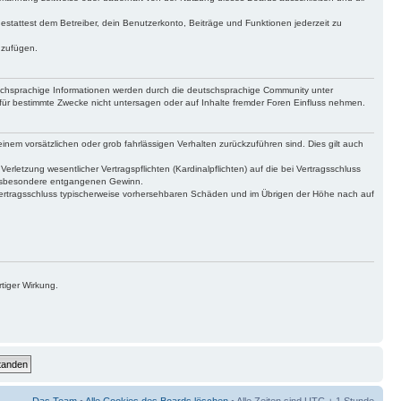
gestattest dem Betreiber, dein Benutzerkonto, Beiträge und Funktionen jederzeit zu
uzufügen.
tschsprachige Informationen werden durch die deutschsprachige Community unter
für bestimmte Zwecke nicht untersagen oder auf Inhalte fremder Foren Einfluss nehmen.
inem vorsätzlichen oder grob fahrlässigen Verhalten zurückzuführen sind. Dies gilt auch
letzung wesentlicher Vertragspflichten (Kardinalpflichten) auf die bei Vertragsschluss
 insbesondere entgangenen Gewinn.
Vertragsschluss typischerweise vorhersehbaren Schäden und im Übrigen der Höhe nach auf
tiger Wirkung.