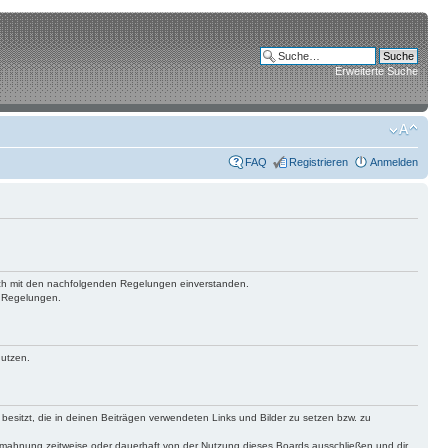
Erweiterte Suche
FAQ
Registrieren
Anmelden
 dich mit den nachfolgenden Regelungen einverstanden.
n Regelungen.
nutzen.
 besitzt, die in deinen Beiträgen verwendeten Links und Bilder zu setzen bzw. zu
bmahnung zeitweise oder dauerhaft von der Nutzung dieses Boards ausschließen und dir