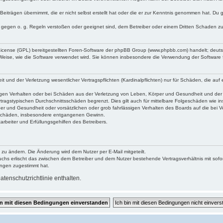
Beiträgen übernimmt, die er nicht selbst erstellt hat oder die er zur Kenntnis genommen hat. Du 
e gegen o. g. Regeln verstoßen oder geeignet sind, dem Betreiber oder einem Dritten Schaden z
 License (GPL) bereitgestellten Foren-Software der phpBB Group (www.phpbb.com) handelt; deu
 Weise, wie die Software verwendet wird. Sie können insbesondere die Verwendung der Software 
und der Verletzung wesentlicher Vertragspflichten (Kardinalpflichten) nur für Schäden, die auf e
gen Verhalten oder bei Schäden aus der Verletzung von Leben, Körper und Gesundheit und der Ver
tragstypischen Durchschnittsschäden begrenzt. Dies gilt auch für mittelbare Folgeschäden wie
er und Gesundheit oder vorsätzlichen oder grob fahrlässigen Verhalten des Boards auf die bei 
re Schäden, insbesondere entgangenen Gewinn.
rbeiter und Erfüllungsgehilfen des Betreibers.
 zu ändern. Die Änderung wird dem Nutzer per E-Mail mitgeteilt.
uchs erlischt das zwischen dem Betreiber und dem Nutzer bestehende Vertragsverhältnis mit sofor
ungen zugestimmt hat.
tenschutzrichtlinie enthalten.