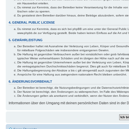
ein Hausverbot erteilen.
Du nimmst zur Kenntnis, dass der Betreiber keine Verantwortung für die Inhalte von 
löschen oder zu sperren.
Du gestattest dem Betreiber darüber hinaus, deine Beiträge abzuändern, sofern si
4. GENERAL PUBLIC LICENSE
Du nimmst zur Kenntnis, dass es sich bei phpBB um eine unter der General Public
www.phpbb.de zur Verfügung gestellt. Beide haben keinen Einfluss auf die Art und
5. GEWÄHRLEISTUNG
Der Betreiber haftet mit Ausnahme der Verletzung von Leben, Körper und Gesundheit 
für mittelbare Folgeschäden wie insbesondere entgangenen Gewinn.
Die Haftung ist gegenüber Verbrauchern außer bei vorsätzlichen oder grob fahrlässi
typischer Weise vorhersehbaren Schäden und im übrigen der Höhe nach auf die ver
Die Haftung ist gegenüber Unternehmern außer bei der Verletzung von Leben, Körp
die vertragstypischen Durchschnittsschäden begrenzt. Dies gilt auch für mittelba
Die Haftungsbegrenzung der Absätze a bis c gilt sinngemäß auch zugunsten der Mita
Ansprüche für eine Haftung aus zwingendem nationalem Recht bleiben unberührt.
6. ÄNDERUNGSVORBEHALT
Der Betreiber ist berechtigt, die Nutzungsbedingungen und die Datenschutzrichtlinie
Der Nutzer ist berechtigt, den Änderungen zu widersprechen. Im Falle des Widerspr
Die Änderungen gelten als anerkannt und verbindlich, wenn der Nutzer den Änder
Informationen über den Umgang mit deinen persönlichen Daten sind in der Da