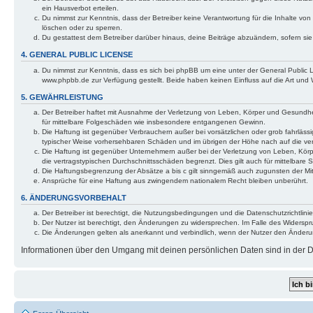
ein Hausverbot erteilen.
Du nimmst zur Kenntnis, dass der Betreiber keine Verantwortung für die Inhalte von 
löschen oder zu sperren.
Du gestattest dem Betreiber darüber hinaus, deine Beiträge abzuändern, sofern si
4. GENERAL PUBLIC LICENSE
Du nimmst zur Kenntnis, dass es sich bei phpBB um eine unter der General Public
www.phpbb.de zur Verfügung gestellt. Beide haben keinen Einfluss auf die Art und
5. GEWÄHRLEISTUNG
Der Betreiber haftet mit Ausnahme der Verletzung von Leben, Körper und Gesundheit 
für mittelbare Folgeschäden wie insbesondere entgangenen Gewinn.
Die Haftung ist gegenüber Verbrauchern außer bei vorsätzlichen oder grob fahrlässi
typischer Weise vorhersehbaren Schäden und im übrigen der Höhe nach auf die ver
Die Haftung ist gegenüber Unternehmern außer bei der Verletzung von Leben, Körp
die vertragstypischen Durchschnittsschäden begrenzt. Dies gilt auch für mittelba
Die Haftungsbegrenzung der Absätze a bis c gilt sinngemäß auch zugunsten der Mita
Ansprüche für eine Haftung aus zwingendem nationalem Recht bleiben unberührt.
6. ÄNDERUNGSVORBEHALT
Der Betreiber ist berechtigt, die Nutzungsbedingungen und die Datenschutzrichtlinie
Der Nutzer ist berechtigt, den Änderungen zu widersprechen. Im Falle des Widerspr
Die Änderungen gelten als anerkannt und verbindlich, wenn der Nutzer den Änder
Informationen über den Umgang mit deinen persönlichen Daten sind in der Da