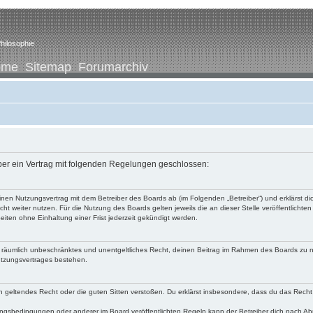
hilosophie
ome
Sitemap
Forumarchiv
iber ein Vertrag mit folgenden Regelungen geschlossen:
u einen Nutzungsvertrag mit dem Betreiber des Boards ab (im Folgenden „Betreiber“) und erklärst
ht weiter nutzen. Für die Nutzung des Boards gelten jeweils die an dieser Stelle veröffentlichte
iten ohne Einhaltung einer Frist jederzeit gekündigt werden.
 und räumlich unbeschränktes und unentgeltliches Recht, deinen Beitrag im Rahmen des Boards zu 
utzungsvertrages bestehen.
egen geltendes Recht oder die guten Sitten verstoßen. Du erklärst insbesondere, dass du das Recht
ngsbedingungen oder anderer im Board veröffentlichten Regeln kann der Betreiber dich nach A