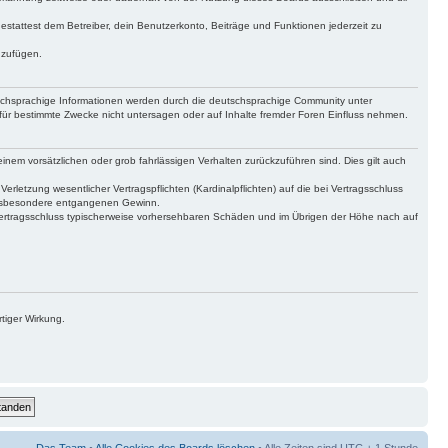
gestattest dem Betreiber, dein Benutzerkonto, Beiträge und Funktionen jederzeit zu
uzufügen.
tschsprachige Informationen werden durch die deutschsprachige Community unter
für bestimmte Zwecke nicht untersagen oder auf Inhalte fremder Foren Einfluss nehmen.
inem vorsätzlichen oder grob fahrlässigen Verhalten zurückzuführen sind. Dies gilt auch
letzung wesentlicher Vertragspflichten (Kardinalpflichten) auf die bei Vertragsschluss
 insbesondere entgangenen Gewinn.
Vertragsschluss typischerweise vorhersehbaren Schäden und im Übrigen der Höhe nach auf
tiger Wirkung.