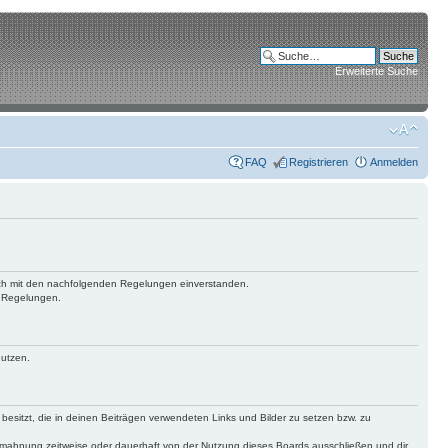
Erweiterte Suche
FAQ
Registrieren
Anmelden
 dich mit den nachfolgenden Regelungen einverstanden.
n Regelungen.
nutzen.
 besitzt, die in deinen Beiträgen verwendeten Links und Bilder zu setzen bzw. zu
bmahnung zeitweise oder dauerhaft von der Nutzung dieses Boards ausschließen und dir