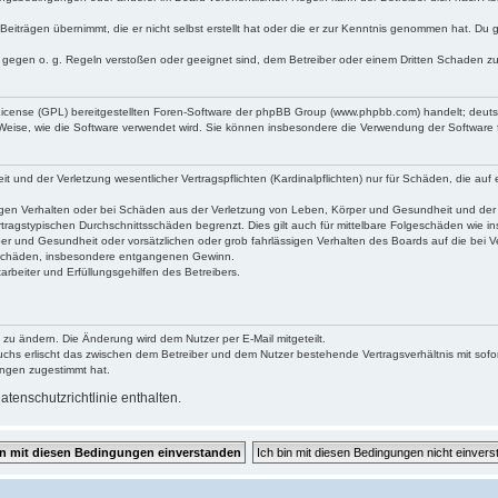
Beiträgen übernimmt, die er nicht selbst erstellt hat oder die er zur Kenntnis genommen hat. Du 
e gegen o. g. Regeln verstoßen oder geeignet sind, dem Betreiber oder einem Dritten Schaden z
 License (GPL) bereitgestellten Foren-Software der phpBB Group (www.phpbb.com) handelt; deu
 Weise, wie die Software verwendet wird. Sie können insbesondere die Verwendung der Software 
und der Verletzung wesentlicher Vertragspflichten (Kardinalpflichten) nur für Schäden, die auf e
gen Verhalten oder bei Schäden aus der Verletzung von Leben, Körper und Gesundheit und der Ver
tragstypischen Durchschnittsschäden begrenzt. Dies gilt auch für mittelbare Folgeschäden wie
er und Gesundheit oder vorsätzlichen oder grob fahrlässigen Verhalten des Boards auf die bei 
re Schäden, insbesondere entgangenen Gewinn.
rbeiter und Erfüllungsgehilfen des Betreibers.
 zu ändern. Die Änderung wird dem Nutzer per E-Mail mitgeteilt.
uchs erlischt das zwischen dem Betreiber und dem Nutzer bestehende Vertragsverhältnis mit sofor
ungen zugestimmt hat.
tenschutzrichtlinie enthalten.