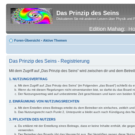
Das Prinzip des Seins
Diskutieren Sie mit anderen Lesern über Physik und P
Edition Mahag:
H
Foren-Übersicht
•
Aktive Themen
Das Prinzip des Seins - Registrierung
Mit dem Zugriff auf „Das Prinzip des Seins“ wird zwischen dir und dem Betre
1. NUTZUNGSVERTRAG
Mit dem Zugriff auf „Das Prinzip des Seins“ (im Folgenden „das Board“) schließt d
Wenn du mit diesen Regelungen nicht einverstanden bist, so darfst du das Board nic
Der Nutzungsvertrag wird auf unbestimmte Zeit geschlossen und kann von beiden Se
2. EINRÄUMUNG VON NUTZUNGSRECHTEN
Mit dem Erstellen eines Beitrags erteilst du dem Betreiber ein einfaches, zeitlich
Das Nutzungsrecht nach Punkt 2, Unterpunkt a bleibt auch nach Kündigung des N
3. PFLICHTEN DES NUTZERS
Du erklärst mit der Erstellung eines Beitrags, dass er keine Inhalte enthält, die g
verwenden.
Der Betreiber des Boards übt das Hausrecht aus. Bei Verstößen gegen diese Nutzu