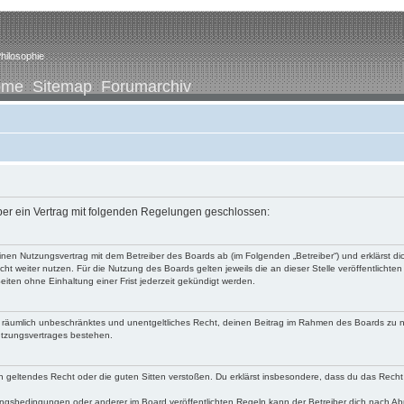
hilosophie
ome
Sitemap
Forumarchiv
iber ein Vertrag mit folgenden Regelungen geschlossen:
u einen Nutzungsvertrag mit dem Betreiber des Boards ab (im Folgenden „Betreiber“) und erklärst
ht weiter nutzen. Für die Nutzung des Boards gelten jeweils die an dieser Stelle veröffentlichte
iten ohne Einhaltung einer Frist jederzeit gekündigt werden.
 und räumlich unbeschränktes und unentgeltliches Recht, deinen Beitrag im Rahmen des Boards zu 
utzungsvertrages bestehen.
egen geltendes Recht oder die guten Sitten verstoßen. Du erklärst insbesondere, dass du das Recht
ngsbedingungen oder anderer im Board veröffentlichten Regeln kann der Betreiber dich nach A