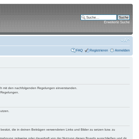
Erweiterte Suche
FAQ
Registrieren
Anmelden
 dich mit den nachfolgenden Regelungen einverstanden.
n Regelungen.
nutzen.
 besitzt, die in deinen Beiträgen verwendeten Links und Bilder zu setzen bzw. zu
bmahnung zeitweise oder dauerhaft von der Nutzung dieses Boards ausschließen und dir