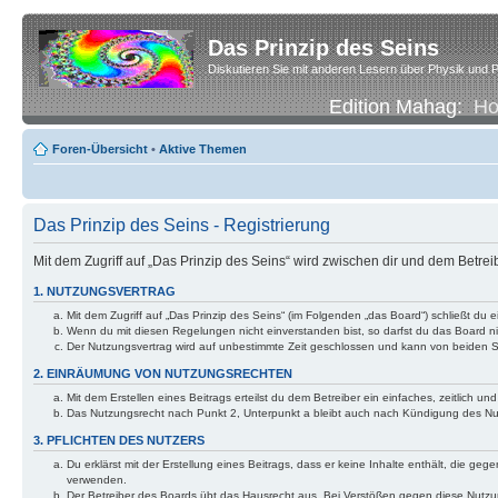
Das Prinzip des Seins
Diskutieren Sie mit anderen Lesern über Physik und P
Edition Mahag:
H
Foren-Übersicht
•
Aktive Themen
Das Prinzip des Seins - Registrierung
Mit dem Zugriff auf „Das Prinzip des Seins“ wird zwischen dir und dem Betre
1. NUTZUNGSVERTRAG
Mit dem Zugriff auf „Das Prinzip des Seins“ (im Folgenden „das Board“) schließt d
Wenn du mit diesen Regelungen nicht einverstanden bist, so darfst du das Board nic
Der Nutzungsvertrag wird auf unbestimmte Zeit geschlossen und kann von beiden Se
2. EINRÄUMUNG VON NUTZUNGSRECHTEN
Mit dem Erstellen eines Beitrags erteilst du dem Betreiber ein einfaches, zeitlich
Das Nutzungsrecht nach Punkt 2, Unterpunkt a bleibt auch nach Kündigung des N
3. PFLICHTEN DES NUTZERS
Du erklärst mit der Erstellung eines Beitrags, dass er keine Inhalte enthält, die g
verwenden.
Der Betreiber des Boards übt das Hausrecht aus. Bei Verstößen gegen diese Nutzu