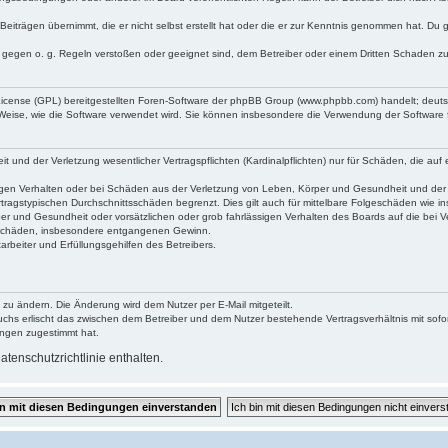
Beiträgen übernimmt, die er nicht selbst erstellt hat oder die er zur Kenntnis genommen hat. Du 
e gegen o. g. Regeln verstoßen oder geeignet sind, dem Betreiber oder einem Dritten Schaden z
 License (GPL) bereitgestellten Foren-Software der phpBB Group (www.phpbb.com) handelt; deu
 Weise, wie die Software verwendet wird. Sie können insbesondere die Verwendung der Software 
und der Verletzung wesentlicher Vertragspflichten (Kardinalpflichten) nur für Schäden, die auf e
gen Verhalten oder bei Schäden aus der Verletzung von Leben, Körper und Gesundheit und der Ver
tragstypischen Durchschnittsschäden begrenzt. Dies gilt auch für mittelbare Folgeschäden wie
er und Gesundheit oder vorsätzlichen oder grob fahrlässigen Verhalten des Boards auf die bei 
re Schäden, insbesondere entgangenen Gewinn.
rbeiter und Erfüllungsgehilfen des Betreibers.
 zu ändern. Die Änderung wird dem Nutzer per E-Mail mitgeteilt.
uchs erlischt das zwischen dem Betreiber und dem Nutzer bestehende Vertragsverhältnis mit sofor
ungen zugestimmt hat.
tenschutzrichtlinie enthalten.