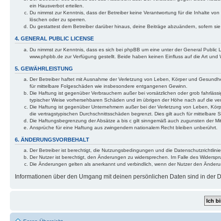
ein Hausverbot erteilen.
Du nimmst zur Kenntnis, dass der Betreiber keine Verantwortung für die Inhalte von 
löschen oder zu sperren.
Du gestattest dem Betreiber darüber hinaus, deine Beiträge abzuändern, sofern si
4. GENERAL PUBLIC LICENSE
Du nimmst zur Kenntnis, dass es sich bei phpBB um eine unter der General Public
www.phpbb.de zur Verfügung gestellt. Beide haben keinen Einfluss auf die Art und
5. GEWÄHRLEISTUNG
Der Betreiber haftet mit Ausnahme der Verletzung von Leben, Körper und Gesundheit 
für mittelbare Folgeschäden wie insbesondere entgangenen Gewinn.
Die Haftung ist gegenüber Verbrauchern außer bei vorsätzlichen oder grob fahrlässi
typischer Weise vorhersehbaren Schäden und im übrigen der Höhe nach auf die ver
Die Haftung ist gegenüber Unternehmern außer bei der Verletzung von Leben, Körp
die vertragstypischen Durchschnittsschäden begrenzt. Dies gilt auch für mittelba
Die Haftungsbegrenzung der Absätze a bis c gilt sinngemäß auch zugunsten der Mita
Ansprüche für eine Haftung aus zwingendem nationalem Recht bleiben unberührt.
6. ÄNDERUNGSVORBEHALT
Der Betreiber ist berechtigt, die Nutzungsbedingungen und die Datenschutzrichtlinie
Der Nutzer ist berechtigt, den Änderungen zu widersprechen. Im Falle des Widerspr
Die Änderungen gelten als anerkannt und verbindlich, wenn der Nutzer den Änder
Informationen über den Umgang mit deinen persönlichen Daten sind in der Da