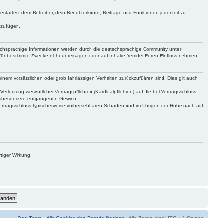
gestattest dem Betreiber, dein Benutzerkonto, Beiträge und Funktionen jederzeit zu
uzufügen.
tschsprachige Informationen werden durch die deutschsprachige Community unter
für bestimmte Zwecke nicht untersagen oder auf Inhalte fremder Foren Einfluss nehmen.
inem vorsätzlichen oder grob fahrlässigen Verhalten zurückzuführen sind. Dies gilt auch
letzung wesentlicher Vertragspflichten (Kardinalpflichten) auf die bei Vertragsschluss
 insbesondere entgangenen Gewinn.
Vertragsschluss typischerweise vorhersehbaren Schäden und im Übrigen der Höhe nach auf
tiger Wirkung.