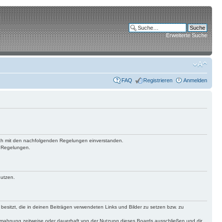
Erweiterte Suche
FAQ
Registrieren
Anmelden
 dich mit den nachfolgenden Regelungen einverstanden.
n Regelungen.
nutzen.
 besitzt, die in deinen Beiträgen verwendeten Links und Bilder zu setzen bzw. zu
bmahnung zeitweise oder dauerhaft von der Nutzung dieses Boards ausschließen und dir