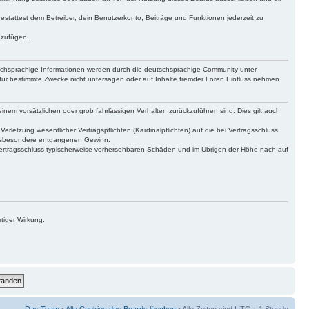
gestattest dem Betreiber, dein Benutzerkonto, Beiträge und Funktionen jederzeit zu
uzufügen.
tschsprachige Informationen werden durch die deutschsprachige Community unter
für bestimmte Zwecke nicht untersagen oder auf Inhalte fremder Foren Einfluss nehmen.
inem vorsätzlichen oder grob fahrlässigen Verhalten zurückzuführen sind. Dies gilt auch
letzung wesentlicher Vertragspflichten (Kardinalpflichten) auf die bei Vertragsschluss
 insbesondere entgangenen Gewinn.
Vertragsschluss typischerweise vorhersehbaren Schäden und im Übrigen der Höhe nach auf
tiger Wirkung.