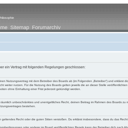
hilosophie
ome
Sitemap
Forumarchiv
iber ein Vertrag mit folgenden Regelungen geschlossen:
u einen Nutzungsvertrag mit dem Betreiber des Boards ab (im Folgenden „Betreiber“) und erklärst
ht weiter nutzen. Für die Nutzung des Boards gelten jeweils die an dieser Stelle veröffentlichte
iten ohne Einhaltung einer Frist jederzeit gekündigt werden.
 und räumlich unbeschränktes und unentgeltliches Recht, deinen Beitrag im Rahmen des Boards zu 
utzungsvertrages bestehen.
egen geltendes Recht oder die guten Sitten verstoßen. Du erklärst insbesondere, dass du das Recht
ngsbedingungen oder anderer im Board veröffentlichten Regeln kann der Betreiber dich nach A