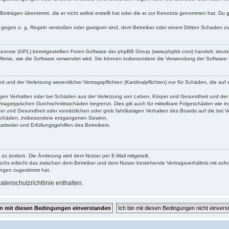
Beiträgen übernimmt, die er nicht selbst erstellt hat oder die er zur Kenntnis genommen hat. Du 
e gegen o. g. Regeln verstoßen oder geeignet sind, dem Betreiber oder einem Dritten Schaden z
 License (GPL) bereitgestellten Foren-Software der phpBB Group (www.phpbb.com) handelt; deu
 Weise, wie die Software verwendet wird. Sie können insbesondere die Verwendung der Software 
und der Verletzung wesentlicher Vertragspflichten (Kardinalpflichten) nur für Schäden, die auf e
gen Verhalten oder bei Schäden aus der Verletzung von Leben, Körper und Gesundheit und der Ver
tragstypischen Durchschnittsschäden begrenzt. Dies gilt auch für mittelbare Folgeschäden wie
er und Gesundheit oder vorsätzlichen oder grob fahrlässigen Verhalten des Boards auf die bei 
re Schäden, insbesondere entgangenen Gewinn.
rbeiter und Erfüllungsgehilfen des Betreibers.
 zu ändern. Die Änderung wird dem Nutzer per E-Mail mitgeteilt.
uchs erlischt das zwischen dem Betreiber und dem Nutzer bestehende Vertragsverhältnis mit sofor
ungen zugestimmt hat.
tenschutzrichtlinie enthalten.