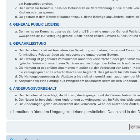
ein Hausverbot erteilen.
Du nimmst zur Kenntnis, dass der Betreiber keine Verantwortung für die Inhalte von 
löschen oder zu sperren.
Du gestattest dem Betreiber darüber hinaus, deine Beiträge abzuändern, sofern si
4. GENERAL PUBLIC LICENSE
Du nimmst zur Kenntnis, dass es sich bei phpBB um eine unter der General Public
www.phpbb.de zur Verfügung gestellt. Beide haben keinen Einfluss auf die Art und
5. GEWÄHRLEISTUNG
Der Betreiber haftet mit Ausnahme der Verletzung von Leben, Körper und Gesundheit 
für mittelbare Folgeschäden wie insbesondere entgangenen Gewinn.
Die Haftung ist gegenüber Verbrauchern außer bei vorsätzlichen oder grob fahrlässi
typischer Weise vorhersehbaren Schäden und im übrigen der Höhe nach auf die ver
Die Haftung ist gegenüber Unternehmern außer bei der Verletzung von Leben, Körp
die vertragstypischen Durchschnittsschäden begrenzt. Dies gilt auch für mittelba
Die Haftungsbegrenzung der Absätze a bis c gilt sinngemäß auch zugunsten der Mita
Ansprüche für eine Haftung aus zwingendem nationalem Recht bleiben unberührt.
6. ÄNDERUNGSVORBEHALT
Der Betreiber ist berechtigt, die Nutzungsbedingungen und die Datenschutzrichtlinie
Der Nutzer ist berechtigt, den Änderungen zu widersprechen. Im Falle des Widerspr
Die Änderungen gelten als anerkannt und verbindlich, wenn der Nutzer den Änder
Informationen über den Umgang mit deinen persönlichen Daten sind in der Da