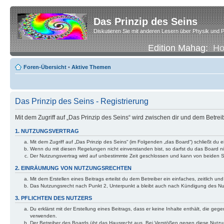
Das Prinzip des Seins
Diskutieren Sie mit anderen Lesern über Physik und P
Edition Mahag:
H
Foren-Übersicht
•
Aktive Themen
Das Prinzip des Seins - Registrierung
Mit dem Zugriff auf „Das Prinzip des Seins“ wird zwischen dir und dem Betre
1. NUTZUNGSVERTRAG
Mit dem Zugriff auf „Das Prinzip des Seins“ (im Folgenden „das Board“) schließt d
Wenn du mit diesen Regelungen nicht einverstanden bist, so darfst du das Board nic
Der Nutzungsvertrag wird auf unbestimmte Zeit geschlossen und kann von beiden Se
2. EINRÄUMUNG VON NUTZUNGSRECHTEN
Mit dem Erstellen eines Beitrags erteilst du dem Betreiber ein einfaches, zeitlich
Das Nutzungsrecht nach Punkt 2, Unterpunkt a bleibt auch nach Kündigung des N
3. PFLICHTEN DES NUTZERS
Du erklärst mit der Erstellung eines Beitrags, dass er keine Inhalte enthält, die g
verwenden.
Der Betreiber des Boards übt das Hausrecht aus. Bei Verstößen gegen diese Nutzu