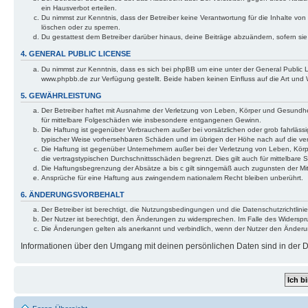
ein Hausverbot erteilen.
Du nimmst zur Kenntnis, dass der Betreiber keine Verantwortung für die Inhalte von 
löschen oder zu sperren.
Du gestattest dem Betreiber darüber hinaus, deine Beiträge abzuändern, sofern si
4. GENERAL PUBLIC LICENSE
Du nimmst zur Kenntnis, dass es sich bei phpBB um eine unter der General Public
www.phpbb.de zur Verfügung gestellt. Beide haben keinen Einfluss auf die Art und
5. GEWÄHRLEISTUNG
Der Betreiber haftet mit Ausnahme der Verletzung von Leben, Körper und Gesundheit 
für mittelbare Folgeschäden wie insbesondere entgangenen Gewinn.
Die Haftung ist gegenüber Verbrauchern außer bei vorsätzlichen oder grob fahrlässi
typischer Weise vorhersehbaren Schäden und im übrigen der Höhe nach auf die ver
Die Haftung ist gegenüber Unternehmern außer bei der Verletzung von Leben, Körp
die vertragstypischen Durchschnittsschäden begrenzt. Dies gilt auch für mittelba
Die Haftungsbegrenzung der Absätze a bis c gilt sinngemäß auch zugunsten der Mita
Ansprüche für eine Haftung aus zwingendem nationalem Recht bleiben unberührt.
6. ÄNDERUNGSVORBEHALT
Der Betreiber ist berechtigt, die Nutzungsbedingungen und die Datenschutzrichtlinie
Der Nutzer ist berechtigt, den Änderungen zu widersprechen. Im Falle des Widerspr
Die Änderungen gelten als anerkannt und verbindlich, wenn der Nutzer den Änder
Informationen über den Umgang mit deinen persönlichen Daten sind in der Da