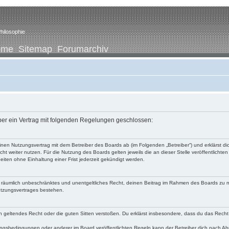
hilosophie
ome
Sitemap
Forumarchiv
iber ein Vertrag mit folgenden Regelungen geschlossen:
u einen Nutzungsvertrag mit dem Betreiber des Boards ab (im Folgenden „Betreiber“) und erklärst
ht weiter nutzen. Für die Nutzung des Boards gelten jeweils die an dieser Stelle veröffentlichte
iten ohne Einhaltung einer Frist jederzeit gekündigt werden.
 und räumlich unbeschränktes und unentgeltliches Recht, deinen Beitrag im Rahmen des Boards zu 
utzungsvertrages bestehen.
egen geltendes Recht oder die guten Sitten verstoßen. Du erklärst insbesondere, dass du das Recht
ngsbedingungen oder anderer im Board veröffentlichten Regeln kann der Betreiber dich nach A