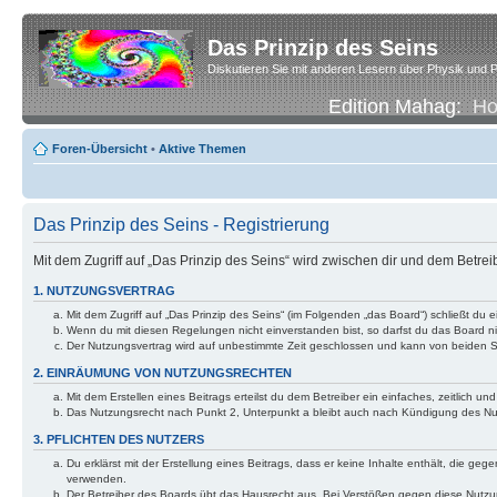
Das Prinzip des Seins
Diskutieren Sie mit anderen Lesern über Physik und P
Edition Mahag:
H
Foren-Übersicht
•
Aktive Themen
Das Prinzip des Seins - Registrierung
Mit dem Zugriff auf „Das Prinzip des Seins“ wird zwischen dir und dem Betre
1. NUTZUNGSVERTRAG
Mit dem Zugriff auf „Das Prinzip des Seins“ (im Folgenden „das Board“) schließt d
Wenn du mit diesen Regelungen nicht einverstanden bist, so darfst du das Board nic
Der Nutzungsvertrag wird auf unbestimmte Zeit geschlossen und kann von beiden Se
2. EINRÄUMUNG VON NUTZUNGSRECHTEN
Mit dem Erstellen eines Beitrags erteilst du dem Betreiber ein einfaches, zeitlich
Das Nutzungsrecht nach Punkt 2, Unterpunkt a bleibt auch nach Kündigung des N
3. PFLICHTEN DES NUTZERS
Du erklärst mit der Erstellung eines Beitrags, dass er keine Inhalte enthält, die g
verwenden.
Der Betreiber des Boards übt das Hausrecht aus. Bei Verstößen gegen diese Nutzu