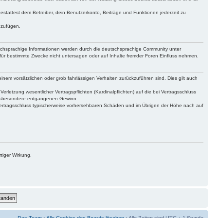
gestattest dem Betreiber, dein Benutzerkonto, Beiträge und Funktionen jederzeit zu
uzufügen.
tschsprachige Informationen werden durch die deutschsprachige Community unter
für bestimmte Zwecke nicht untersagen oder auf Inhalte fremder Foren Einfluss nehmen.
inem vorsätzlichen oder grob fahrlässigen Verhalten zurückzuführen sind. Dies gilt auch
letzung wesentlicher Vertragspflichten (Kardinalpflichten) auf die bei Vertragsschluss
 insbesondere entgangenen Gewinn.
Vertragsschluss typischerweise vorhersehbaren Schäden und im Übrigen der Höhe nach auf
tiger Wirkung.