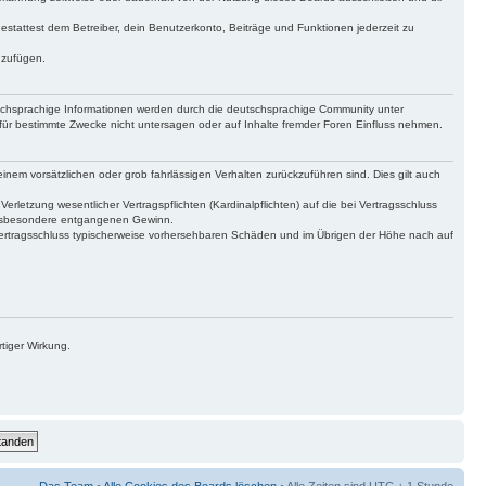
gestattest dem Betreiber, dein Benutzerkonto, Beiträge und Funktionen jederzeit zu
uzufügen.
tschsprachige Informationen werden durch die deutschsprachige Community unter
für bestimmte Zwecke nicht untersagen oder auf Inhalte fremder Foren Einfluss nehmen.
inem vorsätzlichen oder grob fahrlässigen Verhalten zurückzuführen sind. Dies gilt auch
letzung wesentlicher Vertragspflichten (Kardinalpflichten) auf die bei Vertragsschluss
 insbesondere entgangenen Gewinn.
Vertragsschluss typischerweise vorhersehbaren Schäden und im Übrigen der Höhe nach auf
tiger Wirkung.