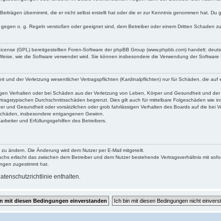
Beiträgen übernimmt, die er nicht selbst erstellt hat oder die er zur Kenntnis genommen hat. Du 
e gegen o. g. Regeln verstoßen oder geeignet sind, dem Betreiber oder einem Dritten Schaden z
 License (GPL) bereitgestellten Foren-Software der phpBB Group (www.phpbb.com) handelt; deu
 Weise, wie die Software verwendet wird. Sie können insbesondere die Verwendung der Software 
und der Verletzung wesentlicher Vertragspflichten (Kardinalpflichten) nur für Schäden, die auf e
gen Verhalten oder bei Schäden aus der Verletzung von Leben, Körper und Gesundheit und der Ver
tragstypischen Durchschnittsschäden begrenzt. Dies gilt auch für mittelbare Folgeschäden wie
er und Gesundheit oder vorsätzlichen oder grob fahrlässigen Verhalten des Boards auf die bei 
re Schäden, insbesondere entgangenen Gewinn.
rbeiter und Erfüllungsgehilfen des Betreibers.
 zu ändern. Die Änderung wird dem Nutzer per E-Mail mitgeteilt.
uchs erlischt das zwischen dem Betreiber und dem Nutzer bestehende Vertragsverhältnis mit sofor
ungen zugestimmt hat.
tenschutzrichtlinie enthalten.