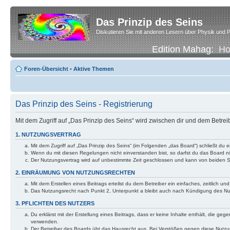
Das Prinzip des Seins
Diskutieren Sie mit anderen Lesern über Physik und P
Edition Mahag:
H
Foren-Übersicht
•
Aktive Themen
Das Prinzip des Seins - Registrierung
Mit dem Zugriff auf „Das Prinzip des Seins“ wird zwischen dir und dem Betre
1. NUTZUNGSVERTRAG
Mit dem Zugriff auf „Das Prinzip des Seins“ (im Folgenden „das Board“) schließt d
Wenn du mit diesen Regelungen nicht einverstanden bist, so darfst du das Board nic
Der Nutzungsvertrag wird auf unbestimmte Zeit geschlossen und kann von beiden Se
2. EINRÄUMUNG VON NUTZUNGSRECHTEN
Mit dem Erstellen eines Beitrags erteilst du dem Betreiber ein einfaches, zeitlich
Das Nutzungsrecht nach Punkt 2, Unterpunkt a bleibt auch nach Kündigung des N
3. PFLICHTEN DES NUTZERS
Du erklärst mit der Erstellung eines Beitrags, dass er keine Inhalte enthält, die g
verwenden.
Der Betreiber des Boards übt das Hausrecht aus. Bei Verstößen gegen diese Nutzu