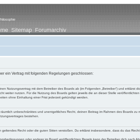
hilosophie
ome
Sitemap
Forumarchiv
iber ein Vertrag mit folgenden Regelungen geschlossen:
u einen Nutzungsvertrag mit dem Betreiber des Boards ab (im Folgenden „Betreiber“) und erklärst
ht weiter nutzen. Für die Nutzung des Boards gelten jeweils die an dieser Stelle veröffentlichte
iten ohne Einhaltung einer Frist jederzeit gekündigt werden.
 und räumlich unbeschränktes und unentgeltliches Recht, deinen Beitrag im Rahmen des Boards zu 
utzungsvertrages bestehen.
egen geltendes Recht oder die guten Sitten verstoßen. Du erklärst insbesondere, dass du das Recht
ngsbedingungen oder anderer im Board veröffentlichten Regeln kann der Betreiber dich nach A