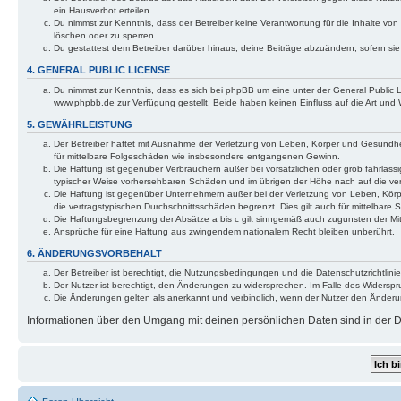
ein Hausverbot erteilen.
Du nimmst zur Kenntnis, dass der Betreiber keine Verantwortung für die Inhalte von 
löschen oder zu sperren.
Du gestattest dem Betreiber darüber hinaus, deine Beiträge abzuändern, sofern si
4. GENERAL PUBLIC LICENSE
Du nimmst zur Kenntnis, dass es sich bei phpBB um eine unter der General Public
www.phpbb.de zur Verfügung gestellt. Beide haben keinen Einfluss auf die Art und
5. GEWÄHRLEISTUNG
Der Betreiber haftet mit Ausnahme der Verletzung von Leben, Körper und Gesundheit 
für mittelbare Folgeschäden wie insbesondere entgangenen Gewinn.
Die Haftung ist gegenüber Verbrauchern außer bei vorsätzlichen oder grob fahrlässi
typischer Weise vorhersehbaren Schäden und im übrigen der Höhe nach auf die ver
Die Haftung ist gegenüber Unternehmern außer bei der Verletzung von Leben, Körp
die vertragstypischen Durchschnittsschäden begrenzt. Dies gilt auch für mittelba
Die Haftungsbegrenzung der Absätze a bis c gilt sinngemäß auch zugunsten der Mita
Ansprüche für eine Haftung aus zwingendem nationalem Recht bleiben unberührt.
6. ÄNDERUNGSVORBEHALT
Der Betreiber ist berechtigt, die Nutzungsbedingungen und die Datenschutzrichtlinie
Der Nutzer ist berechtigt, den Änderungen zu widersprechen. Im Falle des Widerspr
Die Änderungen gelten als anerkannt und verbindlich, wenn der Nutzer den Änder
Informationen über den Umgang mit deinen persönlichen Daten sind in der Da