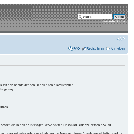
Erweiterte Suche
FAQ
Registrieren
Anmelden
 dich mit den nachfolgenden Regelungen einverstanden.
n Regelungen.
nutzen.
 besitzt, die in deinen Beiträgen verwendeten Links und Bilder zu setzen bzw. zu
bmahnung zeitweise oder dauerhaft von der Nutzung dieses Boards ausschließen und dir