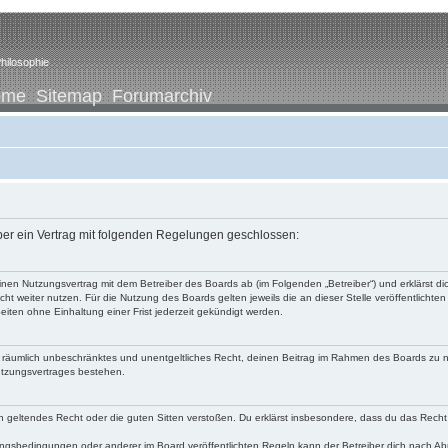
hilosophie
ome
Sitemap
Forumarchiv
iber ein Vertrag mit folgenden Regelungen geschlossen:
u einen Nutzungsvertrag mit dem Betreiber des Boards ab (im Folgenden „Betreiber“) und erklärst
ht weiter nutzen. Für die Nutzung des Boards gelten jeweils die an dieser Stelle veröffentlichte
iten ohne Einhaltung einer Frist jederzeit gekündigt werden.
 und räumlich unbeschränktes und unentgeltliches Recht, deinen Beitrag im Rahmen des Boards zu 
utzungsvertrages bestehen.
egen geltendes Recht oder die guten Sitten verstoßen. Du erklärst insbesondere, dass du das Recht
ngsbedingungen oder anderer im Board veröffentlichten Regeln kann der Betreiber dich nach A