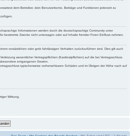
gestattest dem Betreiber, dein Benutzerkonto, Beiträge und Funktionen jederzeit zu
uzufügen.
tschsprachige Informationen werden durch die deutschsprachige Community unter
für bestimmte Zwecke nicht untersagen oder auf Inhalte fremder Foren Einfluss nehmen.
inem vorsätzlichen oder grob fahrlässigen Verhalten zurückzuführen sind. Dies gilt auch
letzung wesentlicher Vertragspflichten (Kardinalpflichten) auf die bei Vertragsschluss
 insbesondere entgangenen Gewinn.
Vertragsschluss typischerweise vorhersehbaren Schäden und im Übrigen der Höhe nach auf
tiger Wirkung.