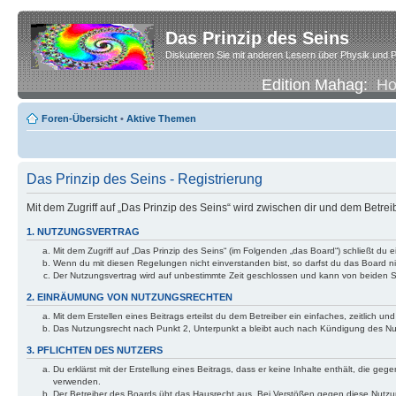
Das Prinzip des Seins
Diskutieren Sie mit anderen Lesern über Physik und P
Edition Mahag:
H
Foren-Übersicht
•
Aktive Themen
Das Prinzip des Seins - Registrierung
Mit dem Zugriff auf „Das Prinzip des Seins“ wird zwischen dir und dem Betre
1. NUTZUNGSVERTRAG
Mit dem Zugriff auf „Das Prinzip des Seins“ (im Folgenden „das Board“) schließt d
Wenn du mit diesen Regelungen nicht einverstanden bist, so darfst du das Board nic
Der Nutzungsvertrag wird auf unbestimmte Zeit geschlossen und kann von beiden Se
2. EINRÄUMUNG VON NUTZUNGSRECHTEN
Mit dem Erstellen eines Beitrags erteilst du dem Betreiber ein einfaches, zeitlich
Das Nutzungsrecht nach Punkt 2, Unterpunkt a bleibt auch nach Kündigung des N
3. PFLICHTEN DES NUTZERS
Du erklärst mit der Erstellung eines Beitrags, dass er keine Inhalte enthält, die g
verwenden.
Der Betreiber des Boards übt das Hausrecht aus. Bei Verstößen gegen diese Nutzu