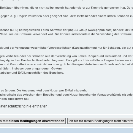
Beiträgen übernimmt, die er nicht selbst erstellt hat oder die er zur Kenntnis genommen hat. Du 
e gegen o. g. Regeln verstoßen oder geeignet sind, dem Betreiber oder einem Dritten Schaden z
 License (GPL) bereitgestellten Foren-Software der phpBB Group (www.phpbb.com) handelt; deu
 Weise, wie die Software verwendet wird. Sie können insbesondere die Verwendung der Software 
und der Verletzung wesentlicher Vertragspflichten (Kardinalpflichten) nur für Schäden, die auf e
gen Verhalten oder bei Schäden aus der Verletzung von Leben, Körper und Gesundheit und der Ver
tragstypischen Durchschnittsschäden begrenzt. Dies gilt auch für mittelbare Folgeschäden wie
er und Gesundheit oder vorsätzlichen oder grob fahrlässigen Verhalten des Boards auf die bei 
re Schäden, insbesondere entgangenen Gewinn.
rbeiter und Erfüllungsgehilfen des Betreibers.
 zu ändern. Die Änderung wird dem Nutzer per E-Mail mitgeteilt.
uchs erlischt das zwischen dem Betreiber und dem Nutzer bestehende Vertragsverhältnis mit sofor
ungen zugestimmt hat.
tenschutzrichtlinie enthalten.