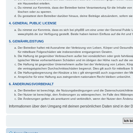
ein Hausverbot erteilen.
Du nimmst zur Kenntnis, dass der Betreiber keine Verantwortung für die Inhalte von 
löschen oder zu sperren.
Du gestattest dem Betreiber darüber hinaus, deine Beiträge abzuändern, sofern si
4. GENERAL PUBLIC LICENSE
Du nimmst zur Kenntnis, dass es sich bei phpBB um eine unter der General Public
www.phpbb.de zur Verfügung gestellt. Beide haben keinen Einfluss auf die Art und
5. GEWÄHRLEISTUNG
Der Betreiber haftet mit Ausnahme der Verletzung von Leben, Körper und Gesundheit 
für mittelbare Folgeschäden wie insbesondere entgangenen Gewinn.
Die Haftung ist gegenüber Verbrauchern außer bei vorsätzlichen oder grob fahrlässi
typischer Weise vorhersehbaren Schäden und im übrigen der Höhe nach auf die ver
Die Haftung ist gegenüber Unternehmern außer bei der Verletzung von Leben, Körp
die vertragstypischen Durchschnittsschäden begrenzt. Dies gilt auch für mittelba
Die Haftungsbegrenzung der Absätze a bis c gilt sinngemäß auch zugunsten der Mita
Ansprüche für eine Haftung aus zwingendem nationalem Recht bleiben unberührt.
6. ÄNDERUNGSVORBEHALT
Der Betreiber ist berechtigt, die Nutzungsbedingungen und die Datenschutzrichtlinie
Der Nutzer ist berechtigt, den Änderungen zu widersprechen. Im Falle des Widerspr
Die Änderungen gelten als anerkannt und verbindlich, wenn der Nutzer den Änder
Informationen über den Umgang mit deinen persönlichen Daten sind in der Da