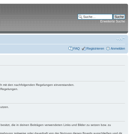
Erweiterte Suche
FAQ
Registrieren
Anmelden
 dich mit den nachfolgenden Regelungen einverstanden.
n Regelungen.
nutzen.
 besitzt, die in deinen Beiträgen verwendeten Links und Bilder zu setzen bzw. zu
bmahnung zeitweise oder dauerhaft von der Nutzung dieses Boards ausschließen und dir