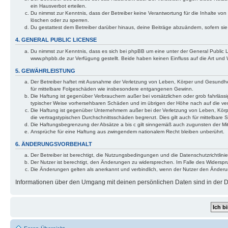
ein Hausverbot erteilen.
Du nimmst zur Kenntnis, dass der Betreiber keine Verantwortung für die Inhalte von 
löschen oder zu sperren.
Du gestattest dem Betreiber darüber hinaus, deine Beiträge abzuändern, sofern si
4. GENERAL PUBLIC LICENSE
Du nimmst zur Kenntnis, dass es sich bei phpBB um eine unter der General Public
www.phpbb.de zur Verfügung gestellt. Beide haben keinen Einfluss auf die Art und
5. GEWÄHRLEISTUNG
Der Betreiber haftet mit Ausnahme der Verletzung von Leben, Körper und Gesundheit 
für mittelbare Folgeschäden wie insbesondere entgangenen Gewinn.
Die Haftung ist gegenüber Verbrauchern außer bei vorsätzlichen oder grob fahrlässi
typischer Weise vorhersehbaren Schäden und im übrigen der Höhe nach auf die ver
Die Haftung ist gegenüber Unternehmern außer bei der Verletzung von Leben, Körp
die vertragstypischen Durchschnittsschäden begrenzt. Dies gilt auch für mittelba
Die Haftungsbegrenzung der Absätze a bis c gilt sinngemäß auch zugunsten der Mita
Ansprüche für eine Haftung aus zwingendem nationalem Recht bleiben unberührt.
6. ÄNDERUNGSVORBEHALT
Der Betreiber ist berechtigt, die Nutzungsbedingungen und die Datenschutzrichtlinie
Der Nutzer ist berechtigt, den Änderungen zu widersprechen. Im Falle des Widerspr
Die Änderungen gelten als anerkannt und verbindlich, wenn der Nutzer den Änder
Informationen über den Umgang mit deinen persönlichen Daten sind in der Da