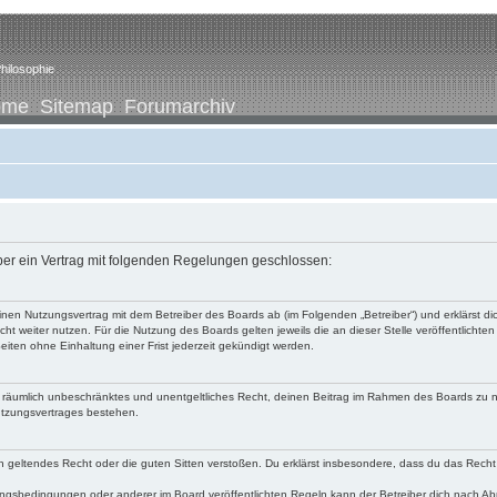
hilosophie
ome
Sitemap
Forumarchiv
iber ein Vertrag mit folgenden Regelungen geschlossen:
u einen Nutzungsvertrag mit dem Betreiber des Boards ab (im Folgenden „Betreiber“) und erklärst
ht weiter nutzen. Für die Nutzung des Boards gelten jeweils die an dieser Stelle veröffentlichte
iten ohne Einhaltung einer Frist jederzeit gekündigt werden.
 und räumlich unbeschränktes und unentgeltliches Recht, deinen Beitrag im Rahmen des Boards zu 
utzungsvertrages bestehen.
egen geltendes Recht oder die guten Sitten verstoßen. Du erklärst insbesondere, dass du das Recht
ngsbedingungen oder anderer im Board veröffentlichten Regeln kann der Betreiber dich nach A