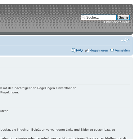
Erweiterte Suche
FAQ
Registrieren
Anmelden
 dich mit den nachfolgenden Regelungen einverstanden.
n Regelungen.
nutzen.
 besitzt, die in deinen Beiträgen verwendeten Links und Bilder zu setzen bzw. zu
bmahnung zeitweise oder dauerhaft von der Nutzung dieses Boards ausschließen und dir