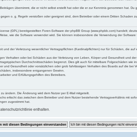
Beiträgen übernimmt, die er nicht selbst erstellt hat oder die er zur Kenntnis genommen hat. Du 
e gegen o. g. Regeln verstoßen oder geeignet sind, dem Betreiber oder einem Dritten Schaden z
 License (GPL) bereitgestellten Foren-Software der phpBB Group (www.phpbb.com) handelt; deu
 Weise, wie die Software verwendet wird. Sie können insbesondere die Verwendung der Software 
und der Verletzung wesentlicher Vertragspflichten (Kardinalpflichten) nur für Schäden, die auf e
gen Verhalten oder bei Schäden aus der Verletzung von Leben, Körper und Gesundheit und der Ver
tragstypischen Durchschnittsschäden begrenzt. Dies gilt auch für mittelbare Folgeschäden wie
er und Gesundheit oder vorsätzlichen oder grob fahrlässigen Verhalten des Boards auf die bei 
re Schäden, insbesondere entgangenen Gewinn.
rbeiter und Erfüllungsgehilfen des Betreibers.
 zu ändern. Die Änderung wird dem Nutzer per E-Mail mitgeteilt.
uchs erlischt das zwischen dem Betreiber und dem Nutzer bestehende Vertragsverhältnis mit sofor
ungen zugestimmt hat.
tenschutzrichtlinie enthalten.