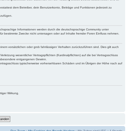
gestattest dem Betreiber, dein Benutzerkonto, Beiträge und Funktionen jederzeit zu
uzufügen.
tschsprachige Informationen werden durch die deutschsprachige Community unter
für bestimmte Zwecke nicht untersagen oder auf Inhalte fremder Foren Einfluss nehmen.
inem vorsätzlichen oder grob fahrlässigen Verhalten zurückzuführen sind. Dies gilt auch
letzung wesentlicher Vertragspflichten (Kardinalpflichten) auf die bei Vertragsschluss
 insbesondere entgangenen Gewinn.
Vertragsschluss typischerweise vorhersehbaren Schäden und im Übrigen der Höhe nach auf
tiger Wirkung.