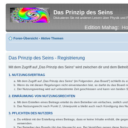
Das Prinzip des Seins
Diskutieren Sie mit anderen Lesern über Physik und P
Edition Mahag:
H
Foren-Übersicht
•
Aktive Themen
Das Prinzip des Seins - Registrierung
Mit dem Zugriff auf „Das Prinzip des Seins“ wird zwischen dir und dem Betre
1. NUTZUNGSVERTRAG
Mit dem Zugriff auf „Das Prinzip des Seins“ (im Folgenden „das Board“) schließt d
Wenn du mit diesen Regelungen nicht einverstanden bist, so darfst du das Board nic
Der Nutzungsvertrag wird auf unbestimmte Zeit geschlossen und kann von beiden Se
2. EINRÄUMUNG VON NUTZUNGSRECHTEN
Mit dem Erstellen eines Beitrags erteilst du dem Betreiber ein einfaches, zeitlich
Das Nutzungsrecht nach Punkt 2, Unterpunkt a bleibt auch nach Kündigung des N
3. PFLICHTEN DES NUTZERS
Du erklärst mit der Erstellung eines Beitrags, dass er keine Inhalte enthält, die g
verwenden.
Der Betreiber des Boards übt das Hausrecht aus. Bei Verstößen gegen diese Nutzu