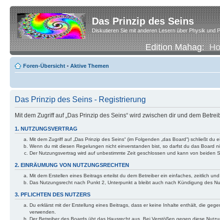
Das Prinzip des Seins
Diskutieren Sie mit anderen Lesern über Physik und P
Edition Mahag:
H
Foren-Übersicht
•
Aktive Themen
Das Prinzip des Seins - Registrierung
Mit dem Zugriff auf „Das Prinzip des Seins“ wird zwischen dir und dem Betre
1. NUTZUNGSVERTRAG
Mit dem Zugriff auf „Das Prinzip des Seins“ (im Folgenden „das Board“) schließt d
Wenn du mit diesen Regelungen nicht einverstanden bist, so darfst du das Board nic
Der Nutzungsvertrag wird auf unbestimmte Zeit geschlossen und kann von beiden Se
2. EINRÄUMUNG VON NUTZUNGSRECHTEN
Mit dem Erstellen eines Beitrags erteilst du dem Betreiber ein einfaches, zeitlich
Das Nutzungsrecht nach Punkt 2, Unterpunkt a bleibt auch nach Kündigung des N
3. PFLICHTEN DES NUTZERS
Du erklärst mit der Erstellung eines Beitrags, dass er keine Inhalte enthält, die g
verwenden.
Der Betreiber des Boards übt das Hausrecht aus. Bei Verstößen gegen diese Nutzu