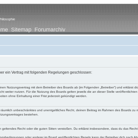
hilosophie
ome
Sitemap
Forumarchiv
iber ein Vertrag mit folgenden Regelungen geschlossen:
u einen Nutzungsvertrag mit dem Betreiber des Boards ab (im Folgenden „Betreiber“) und erklärst
ht weiter nutzen. Für die Nutzung des Boards gelten jeweils die an dieser Stelle veröffentlichte
iten ohne Einhaltung einer Frist jederzeit gekündigt werden.
 und räumlich unbeschränktes und unentgeltliches Recht, deinen Beitrag im Rahmen des Boards zu 
utzungsvertrages bestehen.
egen geltendes Recht oder die guten Sitten verstoßen. Du erklärst insbesondere, dass du das Recht
ngsbedingungen oder anderer im Board veröffentlichten Regeln kann der Betreiber dich nach A