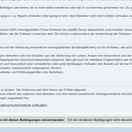
Beiträgen übernimmt, die er nicht selbst erstellt hat oder die er zur Kenntnis genommen hat. Du 
e gegen o. g. Regeln verstoßen oder geeignet sind, dem Betreiber oder einem Dritten Schaden z
 License (GPL) bereitgestellten Foren-Software der phpBB Group (www.phpbb.com) handelt; deu
 Weise, wie die Software verwendet wird. Sie können insbesondere die Verwendung der Software 
und der Verletzung wesentlicher Vertragspflichten (Kardinalpflichten) nur für Schäden, die auf e
gen Verhalten oder bei Schäden aus der Verletzung von Leben, Körper und Gesundheit und der Ver
tragstypischen Durchschnittsschäden begrenzt. Dies gilt auch für mittelbare Folgeschäden wie
er und Gesundheit oder vorsätzlichen oder grob fahrlässigen Verhalten des Boards auf die bei 
re Schäden, insbesondere entgangenen Gewinn.
rbeiter und Erfüllungsgehilfen des Betreibers.
 zu ändern. Die Änderung wird dem Nutzer per E-Mail mitgeteilt.
uchs erlischt das zwischen dem Betreiber und dem Nutzer bestehende Vertragsverhältnis mit sofor
ungen zugestimmt hat.
tenschutzrichtlinie enthalten.