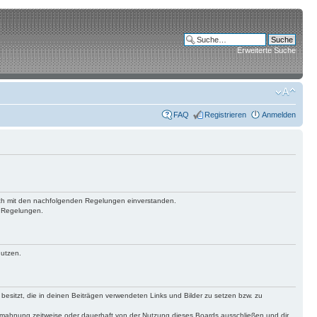
Erweiterte Suche
FAQ
Registrieren
Anmelden
 dich mit den nachfolgenden Regelungen einverstanden.
n Regelungen.
nutzen.
 besitzt, die in deinen Beiträgen verwendeten Links und Bilder zu setzen bzw. zu
bmahnung zeitweise oder dauerhaft von der Nutzung dieses Boards ausschließen und dir