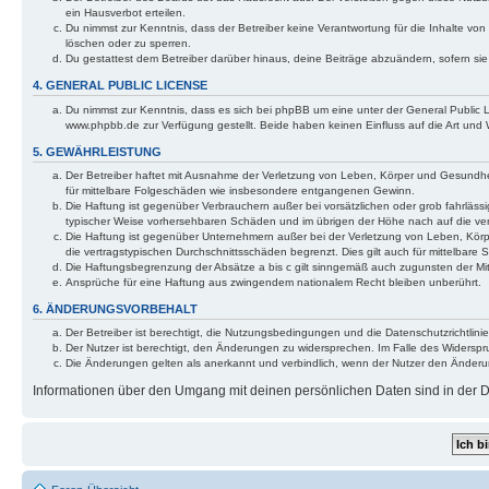
ein Hausverbot erteilen.
Du nimmst zur Kenntnis, dass der Betreiber keine Verantwortung für die Inhalte von 
löschen oder zu sperren.
Du gestattest dem Betreiber darüber hinaus, deine Beiträge abzuändern, sofern si
4. GENERAL PUBLIC LICENSE
Du nimmst zur Kenntnis, dass es sich bei phpBB um eine unter der General Public
www.phpbb.de zur Verfügung gestellt. Beide haben keinen Einfluss auf die Art und
5. GEWÄHRLEISTUNG
Der Betreiber haftet mit Ausnahme der Verletzung von Leben, Körper und Gesundheit 
für mittelbare Folgeschäden wie insbesondere entgangenen Gewinn.
Die Haftung ist gegenüber Verbrauchern außer bei vorsätzlichen oder grob fahrlässi
typischer Weise vorhersehbaren Schäden und im übrigen der Höhe nach auf die ver
Die Haftung ist gegenüber Unternehmern außer bei der Verletzung von Leben, Körp
die vertragstypischen Durchschnittsschäden begrenzt. Dies gilt auch für mittelba
Die Haftungsbegrenzung der Absätze a bis c gilt sinngemäß auch zugunsten der Mita
Ansprüche für eine Haftung aus zwingendem nationalem Recht bleiben unberührt.
6. ÄNDERUNGSVORBEHALT
Der Betreiber ist berechtigt, die Nutzungsbedingungen und die Datenschutzrichtlinie
Der Nutzer ist berechtigt, den Änderungen zu widersprechen. Im Falle des Widerspr
Die Änderungen gelten als anerkannt und verbindlich, wenn der Nutzer den Änder
Informationen über den Umgang mit deinen persönlichen Daten sind in der Da