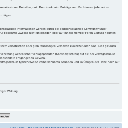
gestattest dem Betreiber, dein Benutzerkonto, Beiträge und Funktionen jederzeit zu
uzufügen.
tschsprachige Informationen werden durch die deutschsprachige Community unter
für bestimmte Zwecke nicht untersagen oder auf Inhalte fremder Foren Einfluss nehmen.
inem vorsätzlichen oder grob fahrlässigen Verhalten zurückzuführen sind. Dies gilt auch
letzung wesentlicher Vertragspflichten (Kardinalpflichten) auf die bei Vertragsschluss
 insbesondere entgangenen Gewinn.
Vertragsschluss typischerweise vorhersehbaren Schäden und im Übrigen der Höhe nach auf
tiger Wirkung.