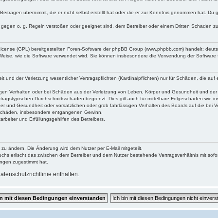
Beiträgen übernimmt, die er nicht selbst erstellt hat oder die er zur Kenntnis genommen hat. Du 
e gegen o. g. Regeln verstoßen oder geeignet sind, dem Betreiber oder einem Dritten Schaden z
 License (GPL) bereitgestellten Foren-Software der phpBB Group (www.phpbb.com) handelt; deu
 Weise, wie die Software verwendet wird. Sie können insbesondere die Verwendung der Software 
und der Verletzung wesentlicher Vertragspflichten (Kardinalpflichten) nur für Schäden, die auf e
gen Verhalten oder bei Schäden aus der Verletzung von Leben, Körper und Gesundheit und der Ver
tragstypischen Durchschnittsschäden begrenzt. Dies gilt auch für mittelbare Folgeschäden wie
er und Gesundheit oder vorsätzlichen oder grob fahrlässigen Verhalten des Boards auf die bei 
re Schäden, insbesondere entgangenen Gewinn.
rbeiter und Erfüllungsgehilfen des Betreibers.
 zu ändern. Die Änderung wird dem Nutzer per E-Mail mitgeteilt.
uchs erlischt das zwischen dem Betreiber und dem Nutzer bestehende Vertragsverhältnis mit sofor
ungen zugestimmt hat.
tenschutzrichtlinie enthalten.