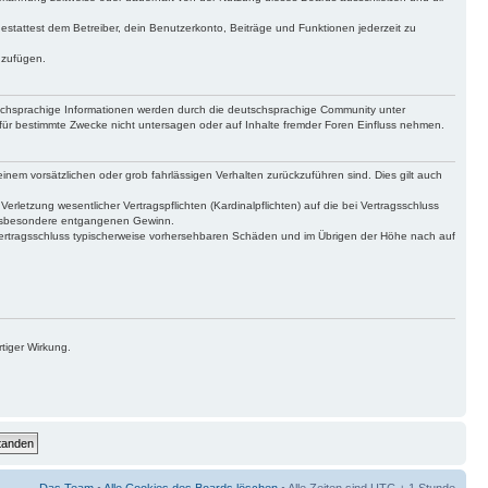
gestattest dem Betreiber, dein Benutzerkonto, Beiträge und Funktionen jederzeit zu
uzufügen.
tschsprachige Informationen werden durch die deutschsprachige Community unter
für bestimmte Zwecke nicht untersagen oder auf Inhalte fremder Foren Einfluss nehmen.
inem vorsätzlichen oder grob fahrlässigen Verhalten zurückzuführen sind. Dies gilt auch
letzung wesentlicher Vertragspflichten (Kardinalpflichten) auf die bei Vertragsschluss
 insbesondere entgangenen Gewinn.
Vertragsschluss typischerweise vorhersehbaren Schäden und im Übrigen der Höhe nach auf
tiger Wirkung.