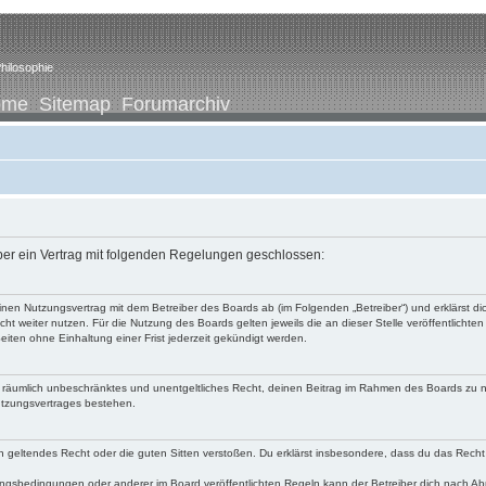
hilosophie
ome
Sitemap
Forumarchiv
iber ein Vertrag mit folgenden Regelungen geschlossen:
u einen Nutzungsvertrag mit dem Betreiber des Boards ab (im Folgenden „Betreiber“) und erklärst
ht weiter nutzen. Für die Nutzung des Boards gelten jeweils die an dieser Stelle veröffentlichte
iten ohne Einhaltung einer Frist jederzeit gekündigt werden.
 und räumlich unbeschränktes und unentgeltliches Recht, deinen Beitrag im Rahmen des Boards zu 
utzungsvertrages bestehen.
egen geltendes Recht oder die guten Sitten verstoßen. Du erklärst insbesondere, dass du das Recht
ngsbedingungen oder anderer im Board veröffentlichten Regeln kann der Betreiber dich nach A