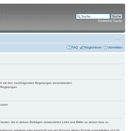
Erweiterte Suche
FAQ
Registrieren
Anmelden
 dich mit den nachfolgenden Regelungen einverstanden.
n Regelungen.
nutzen.
 besitzt, die in deinen Beiträgen verwendeten Links und Bilder zu setzen bzw. zu
bmahnung zeitweise oder dauerhaft von der Nutzung dieses Boards ausschließen und dir