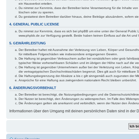
ein Hausverbot erteilen.
Du nimmst zur Kenntnis, dass der Betreiber keine Verantwortung für die Inhalte von 
löschen oder zu sperren.
Du gestattest dem Betreiber darüber hinaus, deine Beiträge abzuändern, sofern si
4. GENERAL PUBLIC LICENSE
Du nimmst zur Kenntnis, dass es sich bei phpBB um eine unter der General Public
www.phpbb.de zur Verfügung gestellt. Beide haben keinen Einfluss auf die Art und
5. GEWÄHRLEISTUNG
Der Betreiber haftet mit Ausnahme der Verletzung von Leben, Körper und Gesundheit 
für mittelbare Folgeschäden wie insbesondere entgangenen Gewinn.
Die Haftung ist gegenüber Verbrauchern außer bei vorsätzlichen oder grob fahrlässi
typischer Weise vorhersehbaren Schäden und im übrigen der Höhe nach auf die ver
Die Haftung ist gegenüber Unternehmern außer bei der Verletzung von Leben, Körp
die vertragstypischen Durchschnittsschäden begrenzt. Dies gilt auch für mittelba
Die Haftungsbegrenzung der Absätze a bis c gilt sinngemäß auch zugunsten der Mita
Ansprüche für eine Haftung aus zwingendem nationalem Recht bleiben unberührt.
6. ÄNDERUNGSVORBEHALT
Der Betreiber ist berechtigt, die Nutzungsbedingungen und die Datenschutzrichtlinie
Der Nutzer ist berechtigt, den Änderungen zu widersprechen. Im Falle des Widerspr
Die Änderungen gelten als anerkannt und verbindlich, wenn der Nutzer den Änder
Informationen über den Umgang mit deinen persönlichen Daten sind in der Da