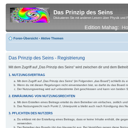
Das Prinzip des Seins
Diskutieren Sie mit anderen Lesern über Physik und P
Edition Mahag:
H
Foren-Übersicht
•
Aktive Themen
Das Prinzip des Seins - Registrierung
Mit dem Zugriff auf „Das Prinzip des Seins“ wird zwischen dir und dem Betre
1. NUTZUNGSVERTRAG
Mit dem Zugriff auf „Das Prinzip des Seins“ (im Folgenden „das Board“) schließt d
Wenn du mit diesen Regelungen nicht einverstanden bist, so darfst du das Board nic
Der Nutzungsvertrag wird auf unbestimmte Zeit geschlossen und kann von beiden Se
2. EINRÄUMUNG VON NUTZUNGSRECHTEN
Mit dem Erstellen eines Beitrags erteilst du dem Betreiber ein einfaches, zeitlich
Das Nutzungsrecht nach Punkt 2, Unterpunkt a bleibt auch nach Kündigung des N
3. PFLICHTEN DES NUTZERS
Du erklärst mit der Erstellung eines Beitrags, dass er keine Inhalte enthält, die g
verwenden.
Der Betreiber des Boards übt das Hausrecht aus. Bei Verstößen gegen diese Nutzu