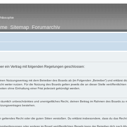
hilosophie
ome
Sitemap
Forumarchiv
iber ein Vertrag mit folgenden Regelungen geschlossen:
u einen Nutzungsvertrag mit dem Betreiber des Boards ab (im Folgenden „Betreiber“) und erklärst
ht weiter nutzen. Für die Nutzung des Boards gelten jeweils die an dieser Stelle veröffentlichte
iten ohne Einhaltung einer Frist jederzeit gekündigt werden.
 und räumlich unbeschränktes und unentgeltliches Recht, deinen Beitrag im Rahmen des Boards zu 
utzungsvertrages bestehen.
egen geltendes Recht oder die guten Sitten verstoßen. Du erklärst insbesondere, dass du das Recht
ngsbedingungen oder anderer im Board veröffentlichten Regeln kann der Betreiber dich nach A