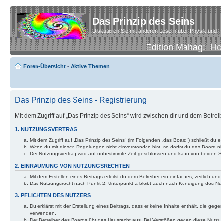
Das Prinzip des Seins
Diskutieren Sie mit anderen Lesern über Physik und P
Edition Mahag:
H
Foren-Übersicht
•
Aktive Themen
Das Prinzip des Seins - Registrierung
Mit dem Zugriff auf „Das Prinzip des Seins“ wird zwischen dir und dem Betre
1. NUTZUNGSVERTRAG
Mit dem Zugriff auf „Das Prinzip des Seins“ (im Folgenden „das Board“) schließt d
Wenn du mit diesen Regelungen nicht einverstanden bist, so darfst du das Board nic
Der Nutzungsvertrag wird auf unbestimmte Zeit geschlossen und kann von beiden Se
2. EINRÄUMUNG VON NUTZUNGSRECHTEN
Mit dem Erstellen eines Beitrags erteilst du dem Betreiber ein einfaches, zeitlich
Das Nutzungsrecht nach Punkt 2, Unterpunkt a bleibt auch nach Kündigung des N
3. PFLICHTEN DES NUTZERS
Du erklärst mit der Erstellung eines Beitrags, dass er keine Inhalte enthält, die g
verwenden.
Der Betreiber des Boards übt das Hausrecht aus. Bei Verstößen gegen diese Nutzu