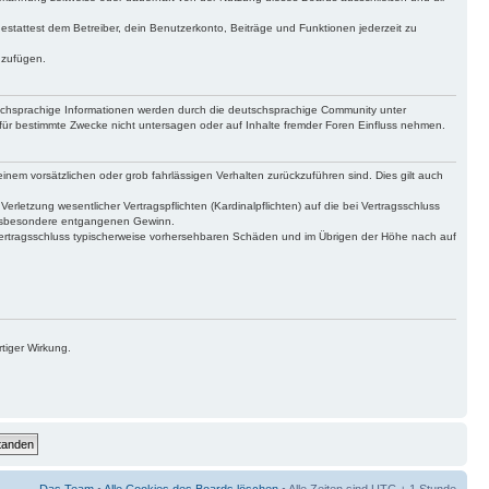
gestattest dem Betreiber, dein Benutzerkonto, Beiträge und Funktionen jederzeit zu
uzufügen.
tschsprachige Informationen werden durch die deutschsprachige Community unter
für bestimmte Zwecke nicht untersagen oder auf Inhalte fremder Foren Einfluss nehmen.
inem vorsätzlichen oder grob fahrlässigen Verhalten zurückzuführen sind. Dies gilt auch
letzung wesentlicher Vertragspflichten (Kardinalpflichten) auf die bei Vertragsschluss
 insbesondere entgangenen Gewinn.
Vertragsschluss typischerweise vorhersehbaren Schäden und im Übrigen der Höhe nach auf
tiger Wirkung.