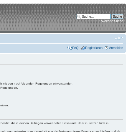
Erweiterte Suche
FAQ
Registrieren
Anmelden
 dich mit den nachfolgenden Regelungen einverstanden.
n Regelungen.
nutzen.
 besitzt, die in deinen Beiträgen verwendeten Links und Bilder zu setzen bzw. zu
bmahnung zeitweise oder dauerhaft von der Nutzung dieses Boards ausschließen und dir