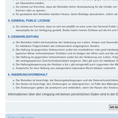
ein Hausverbot erteilen.
Du nimmst zur Kenntnis, dass der Betreiber keine Verantwortung für die Inhalte von 
löschen oder zu sperren.
Du gestattest dem Betreiber darüber hinaus, deine Beiträge abzuändern, sofern si
4. GENERAL PUBLIC LICENSE
Du nimmst zur Kenntnis, dass es sich bei phpBB um eine unter der General Public
www.phpbb.de zur Verfügung gestellt. Beide haben keinen Einfluss auf die Art und
5. GEWÄHRLEISTUNG
Der Betreiber haftet mit Ausnahme der Verletzung von Leben, Körper und Gesundheit 
für mittelbare Folgeschäden wie insbesondere entgangenen Gewinn.
Die Haftung ist gegenüber Verbrauchern außer bei vorsätzlichen oder grob fahrlässi
typischer Weise vorhersehbaren Schäden und im übrigen der Höhe nach auf die ver
Die Haftung ist gegenüber Unternehmern außer bei der Verletzung von Leben, Körp
die vertragstypischen Durchschnittsschäden begrenzt. Dies gilt auch für mittelba
Die Haftungsbegrenzung der Absätze a bis c gilt sinngemäß auch zugunsten der Mita
Ansprüche für eine Haftung aus zwingendem nationalem Recht bleiben unberührt.
6. ÄNDERUNGSVORBEHALT
Der Betreiber ist berechtigt, die Nutzungsbedingungen und die Datenschutzrichtlinie
Der Nutzer ist berechtigt, den Änderungen zu widersprechen. Im Falle des Widerspr
Die Änderungen gelten als anerkannt und verbindlich, wenn der Nutzer den Änder
Informationen über den Umgang mit deinen persönlichen Daten sind in der Da