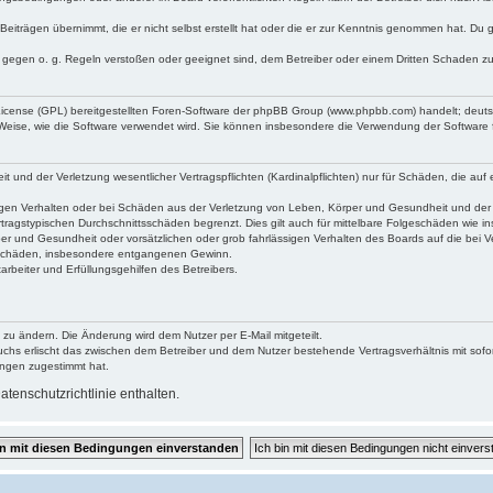
Beiträgen übernimmt, die er nicht selbst erstellt hat oder die er zur Kenntnis genommen hat. Du 
e gegen o. g. Regeln verstoßen oder geeignet sind, dem Betreiber oder einem Dritten Schaden z
 License (GPL) bereitgestellten Foren-Software der phpBB Group (www.phpbb.com) handelt; deu
 Weise, wie die Software verwendet wird. Sie können insbesondere die Verwendung der Software 
und der Verletzung wesentlicher Vertragspflichten (Kardinalpflichten) nur für Schäden, die auf e
gen Verhalten oder bei Schäden aus der Verletzung von Leben, Körper und Gesundheit und der Ver
tragstypischen Durchschnittsschäden begrenzt. Dies gilt auch für mittelbare Folgeschäden wie
er und Gesundheit oder vorsätzlichen oder grob fahrlässigen Verhalten des Boards auf die bei 
re Schäden, insbesondere entgangenen Gewinn.
rbeiter und Erfüllungsgehilfen des Betreibers.
 zu ändern. Die Änderung wird dem Nutzer per E-Mail mitgeteilt.
uchs erlischt das zwischen dem Betreiber und dem Nutzer bestehende Vertragsverhältnis mit sofor
ungen zugestimmt hat.
tenschutzrichtlinie enthalten.