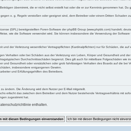
Beiträgen übernimmt, die er nicht selbst erstellt hat oder die er zur Kenntnis genommen hat. Du 
e gegen o. g. Regeln verstoßen oder geeignet sind, dem Betreiber oder einem Dritten Schaden z
 License (GPL) bereitgestellten Foren-Software der phpBB Group (www.phpbb.com) handelt; deu
 Weise, wie die Software verwendet wird. Sie können insbesondere die Verwendung der Software 
und der Verletzung wesentlicher Vertragspflichten (Kardinalpflichten) nur für Schäden, die auf e
gen Verhalten oder bei Schäden aus der Verletzung von Leben, Körper und Gesundheit und der Ver
tragstypischen Durchschnittsschäden begrenzt. Dies gilt auch für mittelbare Folgeschäden wie
er und Gesundheit oder vorsätzlichen oder grob fahrlässigen Verhalten des Boards auf die bei 
re Schäden, insbesondere entgangenen Gewinn.
rbeiter und Erfüllungsgehilfen des Betreibers.
 zu ändern. Die Änderung wird dem Nutzer per E-Mail mitgeteilt.
uchs erlischt das zwischen dem Betreiber und dem Nutzer bestehende Vertragsverhältnis mit sofor
ungen zugestimmt hat.
tenschutzrichtlinie enthalten.