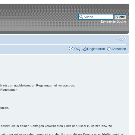
Erweiterte Suche
FAQ
Registrieren
Anmelden
 dich mit den nachfolgenden Regelungen einverstanden.
n Regelungen.
nutzen.
 besitzt, die in deinen Beiträgen verwendeten Links und Bilder zu setzen bzw. zu
bmahnung zeitweise oder dauerhaft von der Nutzung dieses Boards ausschließen und dir