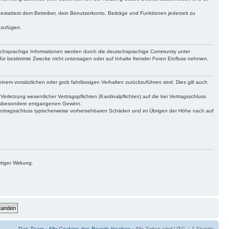
gestattest dem Betreiber, dein Benutzerkonto, Beiträge und Funktionen jederzeit zu
uzufügen.
tschsprachige Informationen werden durch die deutschsprachige Community unter
für bestimmte Zwecke nicht untersagen oder auf Inhalte fremder Foren Einfluss nehmen.
inem vorsätzlichen oder grob fahrlässigen Verhalten zurückzuführen sind. Dies gilt auch
letzung wesentlicher Vertragspflichten (Kardinalpflichten) auf die bei Vertragsschluss
 insbesondere entgangenen Gewinn.
Vertragsschluss typischerweise vorhersehbaren Schäden und im Übrigen der Höhe nach auf
tiger Wirkung.