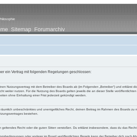
hilosophie
ome
Sitemap
Forumarchiv
iber ein Vertrag mit folgenden Regelungen geschlossen:
u einen Nutzungsvertrag mit dem Betreiber des Boards ab (im Folgenden „Betreiber“) und erklärst
ht weiter nutzen. Für die Nutzung des Boards gelten jeweils die an dieser Stelle veröffentlichte
iten ohne Einhaltung einer Frist jederzeit gekündigt werden.
 und räumlich unbeschränktes und unentgeltliches Recht, deinen Beitrag im Rahmen des Boards zu 
utzungsvertrages bestehen.
egen geltendes Recht oder die guten Sitten verstoßen. Du erklärst insbesondere, dass du das Recht
ngsbedingungen oder anderer im Board veröffentlichten Regeln kann der Betreiber dich nach A