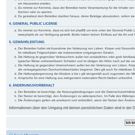
ein Hausverbot erteilen.
Du nimmst zur Kenntnis, dass der Betreiber keine Verantwortung für die Inhalte von 
löschen oder zu sperren.
Du gestattest dem Betreiber darüber hinaus, deine Beiträge abzuändern, sofern si
4. GENERAL PUBLIC LICENSE
Du nimmst zur Kenntnis, dass es sich bei phpBB um eine unter der General Public
www.phpbb.de zur Verfügung gestellt. Beide haben keinen Einfluss auf die Art und
5. GEWÄHRLEISTUNG
Der Betreiber haftet mit Ausnahme der Verletzung von Leben, Körper und Gesundheit 
für mittelbare Folgeschäden wie insbesondere entgangenen Gewinn.
Die Haftung ist gegenüber Verbrauchern außer bei vorsätzlichen oder grob fahrlässi
typischer Weise vorhersehbaren Schäden und im übrigen der Höhe nach auf die ver
Die Haftung ist gegenüber Unternehmern außer bei der Verletzung von Leben, Körp
die vertragstypischen Durchschnittsschäden begrenzt. Dies gilt auch für mittelba
Die Haftungsbegrenzung der Absätze a bis c gilt sinngemäß auch zugunsten der Mita
Ansprüche für eine Haftung aus zwingendem nationalem Recht bleiben unberührt.
6. ÄNDERUNGSVORBEHALT
Der Betreiber ist berechtigt, die Nutzungsbedingungen und die Datenschutzrichtlinie
Der Nutzer ist berechtigt, den Änderungen zu widersprechen. Im Falle des Widerspr
Die Änderungen gelten als anerkannt und verbindlich, wenn der Nutzer den Änder
Informationen über den Umgang mit deinen persönlichen Daten sind in der Da