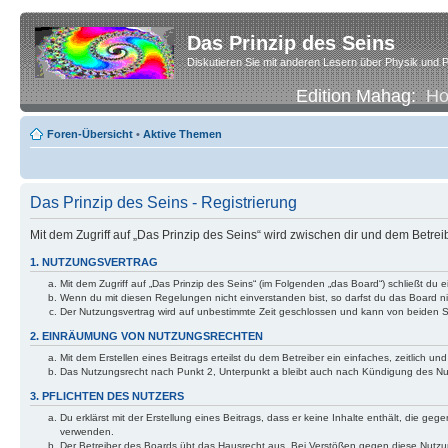
Das Prinzip des Seins
Diskutieren Sie mit anderen Lesern über Physik und P
Edition Mahag:
H
Foren-Übersicht
•
Aktive Themen
Das Prinzip des Seins - Registrierung
Mit dem Zugriff auf „Das Prinzip des Seins“ wird zwischen dir und dem Betre
1. NUTZUNGSVERTRAG
Mit dem Zugriff auf „Das Prinzip des Seins“ (im Folgenden „das Board“) schließt d
Wenn du mit diesen Regelungen nicht einverstanden bist, so darfst du das Board nic
Der Nutzungsvertrag wird auf unbestimmte Zeit geschlossen und kann von beiden Se
2. EINRÄUMUNG VON NUTZUNGSRECHTEN
Mit dem Erstellen eines Beitrags erteilst du dem Betreiber ein einfaches, zeitlich
Das Nutzungsrecht nach Punkt 2, Unterpunkt a bleibt auch nach Kündigung des N
3. PFLICHTEN DES NUTZERS
Du erklärst mit der Erstellung eines Beitrags, dass er keine Inhalte enthält, die g
verwenden.
Der Betreiber des Boards übt das Hausrecht aus. Bei Verstößen gegen diese Nutzu