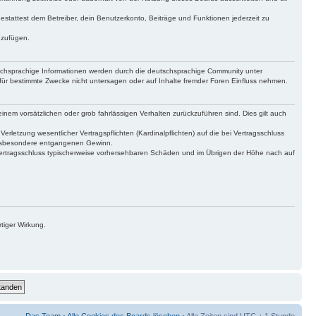
gestattest dem Betreiber, dein Benutzerkonto, Beiträge und Funktionen jederzeit zu
uzufügen.
tschsprachige Informationen werden durch die deutschsprachige Community unter
für bestimmte Zwecke nicht untersagen oder auf Inhalte fremder Foren Einfluss nehmen.
inem vorsätzlichen oder grob fahrlässigen Verhalten zurückzuführen sind. Dies gilt auch
letzung wesentlicher Vertragspflichten (Kardinalpflichten) auf die bei Vertragsschluss
 insbesondere entgangenen Gewinn.
Vertragsschluss typischerweise vorhersehbaren Schäden und im Übrigen der Höhe nach auf
tiger Wirkung.