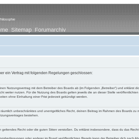
hilosophie
ome
Sitemap
Forumarchiv
iber ein Vertrag mit folgenden Regelungen geschlossen:
u einen Nutzungsvertrag mit dem Betreiber des Boards ab (im Folgenden „Betreiber“) und erklärst
ht weiter nutzen. Für die Nutzung des Boards gelten jeweils die an dieser Stelle veröffentlichte
iten ohne Einhaltung einer Frist jederzeit gekündigt werden.
 und räumlich unbeschränktes und unentgeltliches Recht, deinen Beitrag im Rahmen des Boards zu 
utzungsvertrages bestehen.
egen geltendes Recht oder die guten Sitten verstoßen. Du erklärst insbesondere, dass du das Recht
ngsbedingungen oder anderer im Board veröffentlichten Regeln kann der Betreiber dich nach A