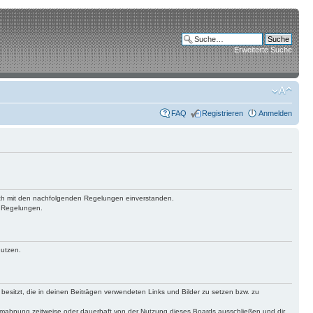
Erweiterte Suche
FAQ
Registrieren
Anmelden
 dich mit den nachfolgenden Regelungen einverstanden.
n Regelungen.
nutzen.
 besitzt, die in deinen Beiträgen verwendeten Links und Bilder zu setzen bzw. zu
bmahnung zeitweise oder dauerhaft von der Nutzung dieses Boards ausschließen und dir