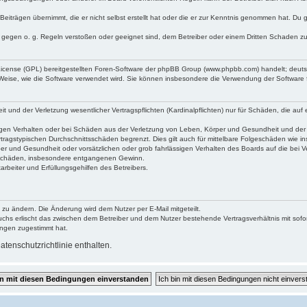
Beiträgen übernimmt, die er nicht selbst erstellt hat oder die er zur Kenntnis genommen hat. Du 
e gegen o. g. Regeln verstoßen oder geeignet sind, dem Betreiber oder einem Dritten Schaden z
 License (GPL) bereitgestellten Foren-Software der phpBB Group (www.phpbb.com) handelt; deu
 Weise, wie die Software verwendet wird. Sie können insbesondere die Verwendung der Software 
und der Verletzung wesentlicher Vertragspflichten (Kardinalpflichten) nur für Schäden, die auf e
gen Verhalten oder bei Schäden aus der Verletzung von Leben, Körper und Gesundheit und der Ver
tragstypischen Durchschnittsschäden begrenzt. Dies gilt auch für mittelbare Folgeschäden wie
er und Gesundheit oder vorsätzlichen oder grob fahrlässigen Verhalten des Boards auf die bei 
re Schäden, insbesondere entgangenen Gewinn.
rbeiter und Erfüllungsgehilfen des Betreibers.
 zu ändern. Die Änderung wird dem Nutzer per E-Mail mitgeteilt.
uchs erlischt das zwischen dem Betreiber und dem Nutzer bestehende Vertragsverhältnis mit sofor
ungen zugestimmt hat.
tenschutzrichtlinie enthalten.