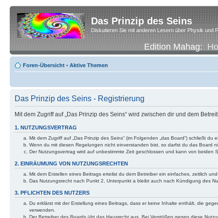
Das Prinzip des Seins
Diskutieren Sie mit anderen Lesern über Physik und P
Edition Mahag:
H
Foren-Übersicht
•
Aktive Themen
Das Prinzip des Seins - Registrierung
Mit dem Zugriff auf „Das Prinzip des Seins“ wird zwischen dir und dem Betre
1. NUTZUNGSVERTRAG
Mit dem Zugriff auf „Das Prinzip des Seins“ (im Folgenden „das Board“) schließt d
Wenn du mit diesen Regelungen nicht einverstanden bist, so darfst du das Board nic
Der Nutzungsvertrag wird auf unbestimmte Zeit geschlossen und kann von beiden Se
2. EINRÄUMUNG VON NUTZUNGSRECHTEN
Mit dem Erstellen eines Beitrags erteilst du dem Betreiber ein einfaches, zeitlich
Das Nutzungsrecht nach Punkt 2, Unterpunkt a bleibt auch nach Kündigung des N
3. PFLICHTEN DES NUTZERS
Du erklärst mit der Erstellung eines Beitrags, dass er keine Inhalte enthält, die g
verwenden.
Der Betreiber des Boards übt das Hausrecht aus. Bei Verstößen gegen diese Nutzu