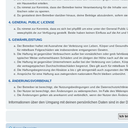
ein Hausverbot erteilen.
Du nimmst zur Kenntnis, dass der Betreiber keine Verantwortung für die Inhalte von 
löschen oder zu sperren.
Du gestattest dem Betreiber darüber hinaus, deine Beiträge abzuändern, sofern si
4. GENERAL PUBLIC LICENSE
Du nimmst zur Kenntnis, dass es sich bei phpBB um eine unter der General Public
www.phpbb.de zur Verfügung gestellt. Beide haben keinen Einfluss auf die Art und
5. GEWÄHRLEISTUNG
Der Betreiber haftet mit Ausnahme der Verletzung von Leben, Körper und Gesundheit 
für mittelbare Folgeschäden wie insbesondere entgangenen Gewinn.
Die Haftung ist gegenüber Verbrauchern außer bei vorsätzlichen oder grob fahrlässi
typischer Weise vorhersehbaren Schäden und im übrigen der Höhe nach auf die ver
Die Haftung ist gegenüber Unternehmern außer bei der Verletzung von Leben, Körp
die vertragstypischen Durchschnittsschäden begrenzt. Dies gilt auch für mittelba
Die Haftungsbegrenzung der Absätze a bis c gilt sinngemäß auch zugunsten der Mita
Ansprüche für eine Haftung aus zwingendem nationalem Recht bleiben unberührt.
6. ÄNDERUNGSVORBEHALT
Der Betreiber ist berechtigt, die Nutzungsbedingungen und die Datenschutzrichtlinie
Der Nutzer ist berechtigt, den Änderungen zu widersprechen. Im Falle des Widerspr
Die Änderungen gelten als anerkannt und verbindlich, wenn der Nutzer den Änder
Informationen über den Umgang mit deinen persönlichen Daten sind in der Da