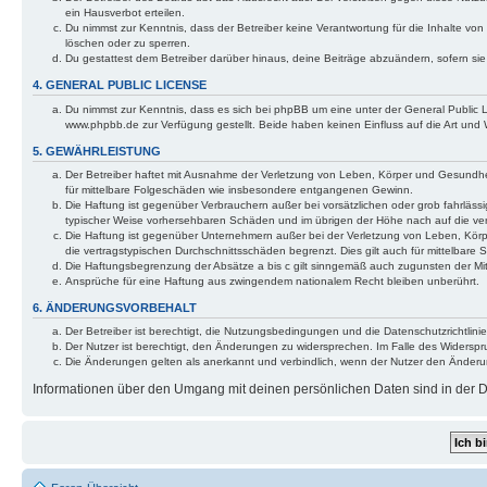
ein Hausverbot erteilen.
Du nimmst zur Kenntnis, dass der Betreiber keine Verantwortung für die Inhalte von 
löschen oder zu sperren.
Du gestattest dem Betreiber darüber hinaus, deine Beiträge abzuändern, sofern si
4. GENERAL PUBLIC LICENSE
Du nimmst zur Kenntnis, dass es sich bei phpBB um eine unter der General Public
www.phpbb.de zur Verfügung gestellt. Beide haben keinen Einfluss auf die Art und
5. GEWÄHRLEISTUNG
Der Betreiber haftet mit Ausnahme der Verletzung von Leben, Körper und Gesundheit 
für mittelbare Folgeschäden wie insbesondere entgangenen Gewinn.
Die Haftung ist gegenüber Verbrauchern außer bei vorsätzlichen oder grob fahrlässi
typischer Weise vorhersehbaren Schäden und im übrigen der Höhe nach auf die ver
Die Haftung ist gegenüber Unternehmern außer bei der Verletzung von Leben, Körp
die vertragstypischen Durchschnittsschäden begrenzt. Dies gilt auch für mittelba
Die Haftungsbegrenzung der Absätze a bis c gilt sinngemäß auch zugunsten der Mita
Ansprüche für eine Haftung aus zwingendem nationalem Recht bleiben unberührt.
6. ÄNDERUNGSVORBEHALT
Der Betreiber ist berechtigt, die Nutzungsbedingungen und die Datenschutzrichtlinie
Der Nutzer ist berechtigt, den Änderungen zu widersprechen. Im Falle des Widerspr
Die Änderungen gelten als anerkannt und verbindlich, wenn der Nutzer den Änder
Informationen über den Umgang mit deinen persönlichen Daten sind in der Da