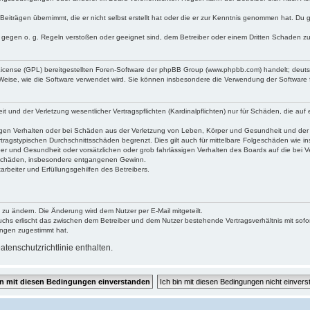
Beiträgen übernimmt, die er nicht selbst erstellt hat oder die er zur Kenntnis genommen hat. Du 
e gegen o. g. Regeln verstoßen oder geeignet sind, dem Betreiber oder einem Dritten Schaden z
 License (GPL) bereitgestellten Foren-Software der phpBB Group (www.phpbb.com) handelt; deu
 Weise, wie die Software verwendet wird. Sie können insbesondere die Verwendung der Software 
und der Verletzung wesentlicher Vertragspflichten (Kardinalpflichten) nur für Schäden, die auf e
gen Verhalten oder bei Schäden aus der Verletzung von Leben, Körper und Gesundheit und der Ver
tragstypischen Durchschnittsschäden begrenzt. Dies gilt auch für mittelbare Folgeschäden wie
er und Gesundheit oder vorsätzlichen oder grob fahrlässigen Verhalten des Boards auf die bei 
re Schäden, insbesondere entgangenen Gewinn.
rbeiter und Erfüllungsgehilfen des Betreibers.
 zu ändern. Die Änderung wird dem Nutzer per E-Mail mitgeteilt.
uchs erlischt das zwischen dem Betreiber und dem Nutzer bestehende Vertragsverhältnis mit sofor
ungen zugestimmt hat.
tenschutzrichtlinie enthalten.