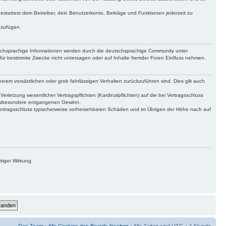
gestattest dem Betreiber, dein Benutzerkonto, Beiträge und Funktionen jederzeit zu
uzufügen.
tschsprachige Informationen werden durch die deutschsprachige Community unter
für bestimmte Zwecke nicht untersagen oder auf Inhalte fremder Foren Einfluss nehmen.
inem vorsätzlichen oder grob fahrlässigen Verhalten zurückzuführen sind. Dies gilt auch
letzung wesentlicher Vertragspflichten (Kardinalpflichten) auf die bei Vertragsschluss
 insbesondere entgangenen Gewinn.
Vertragsschluss typischerweise vorhersehbaren Schäden und im Übrigen der Höhe nach auf
tiger Wirkung.