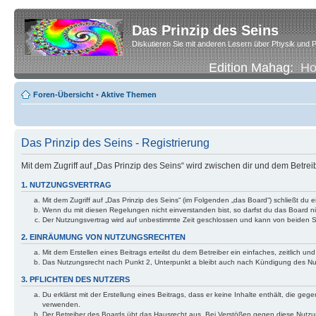
Das Prinzip des Seins
Diskutieren Sie mit anderen Lesern über Physik und P
Edition Mahag:
H
Foren-Übersicht
•
Aktive Themen
Das Prinzip des Seins - Registrierung
Mit dem Zugriff auf „Das Prinzip des Seins“ wird zwischen dir und dem Betre
1. NUTZUNGSVERTRAG
Mit dem Zugriff auf „Das Prinzip des Seins“ (im Folgenden „das Board“) schließt d
Wenn du mit diesen Regelungen nicht einverstanden bist, so darfst du das Board nic
Der Nutzungsvertrag wird auf unbestimmte Zeit geschlossen und kann von beiden Se
2. EINRÄUMUNG VON NUTZUNGSRECHTEN
Mit dem Erstellen eines Beitrags erteilst du dem Betreiber ein einfaches, zeitlich
Das Nutzungsrecht nach Punkt 2, Unterpunkt a bleibt auch nach Kündigung des N
3. PFLICHTEN DES NUTZERS
Du erklärst mit der Erstellung eines Beitrags, dass er keine Inhalte enthält, die g
verwenden.
Der Betreiber des Boards übt das Hausrecht aus. Bei Verstößen gegen diese Nutzu