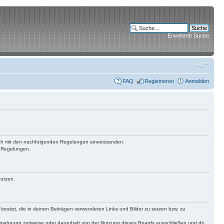
Erweiterte Suche
FAQ
Registrieren
Anmelden
 dich mit den nachfolgenden Regelungen einverstanden.
n Regelungen.
nutzen.
 besitzt, die in deinen Beiträgen verwendeten Links und Bilder zu setzen bzw. zu
bmahnung zeitweise oder dauerhaft von der Nutzung dieses Boards ausschließen und dir