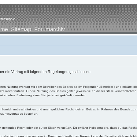
hilosophie
ome
Sitemap
Forumarchiv
iber ein Vertrag mit folgenden Regelungen geschlossen:
u einen Nutzungsvertrag mit dem Betreiber des Boards ab (im Folgenden „Betreiber“) und erklärst
ht weiter nutzen. Für die Nutzung des Boards gelten jeweils die an dieser Stelle veröffentlichte
iten ohne Einhaltung einer Frist jederzeit gekündigt werden.
 und räumlich unbeschränktes und unentgeltliches Recht, deinen Beitrag im Rahmen des Boards zu 
utzungsvertrages bestehen.
egen geltendes Recht oder die guten Sitten verstoßen. Du erklärst insbesondere, dass du das Recht
ngsbedingungen oder anderer im Board veröffentlichten Regeln kann der Betreiber dich nach A