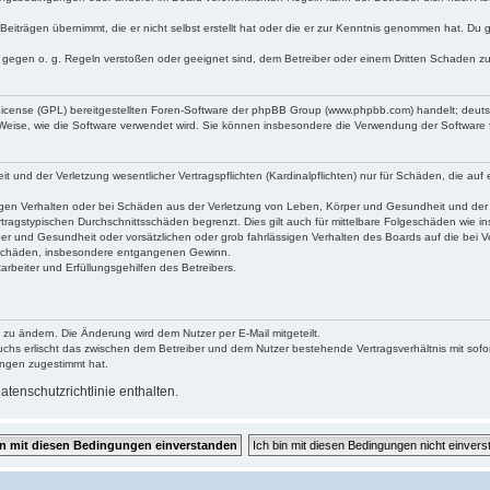
Beiträgen übernimmt, die er nicht selbst erstellt hat oder die er zur Kenntnis genommen hat. Du 
e gegen o. g. Regeln verstoßen oder geeignet sind, dem Betreiber oder einem Dritten Schaden z
 License (GPL) bereitgestellten Foren-Software der phpBB Group (www.phpbb.com) handelt; deu
 Weise, wie die Software verwendet wird. Sie können insbesondere die Verwendung der Software 
und der Verletzung wesentlicher Vertragspflichten (Kardinalpflichten) nur für Schäden, die auf e
gen Verhalten oder bei Schäden aus der Verletzung von Leben, Körper und Gesundheit und der Ver
tragstypischen Durchschnittsschäden begrenzt. Dies gilt auch für mittelbare Folgeschäden wie
er und Gesundheit oder vorsätzlichen oder grob fahrlässigen Verhalten des Boards auf die bei 
re Schäden, insbesondere entgangenen Gewinn.
rbeiter und Erfüllungsgehilfen des Betreibers.
 zu ändern. Die Änderung wird dem Nutzer per E-Mail mitgeteilt.
uchs erlischt das zwischen dem Betreiber und dem Nutzer bestehende Vertragsverhältnis mit sofor
ungen zugestimmt hat.
tenschutzrichtlinie enthalten.