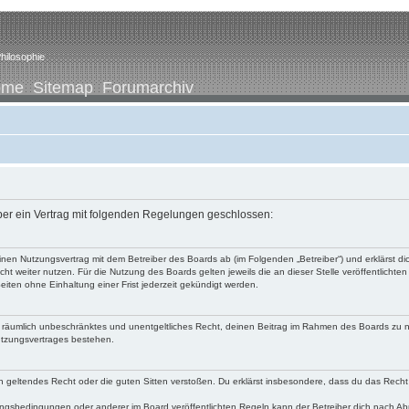
hilosophie
ome
Sitemap
Forumarchiv
iber ein Vertrag mit folgenden Regelungen geschlossen:
u einen Nutzungsvertrag mit dem Betreiber des Boards ab (im Folgenden „Betreiber“) und erklärst
ht weiter nutzen. Für die Nutzung des Boards gelten jeweils die an dieser Stelle veröffentlichte
iten ohne Einhaltung einer Frist jederzeit gekündigt werden.
 und räumlich unbeschränktes und unentgeltliches Recht, deinen Beitrag im Rahmen des Boards zu 
utzungsvertrages bestehen.
egen geltendes Recht oder die guten Sitten verstoßen. Du erklärst insbesondere, dass du das Recht
ngsbedingungen oder anderer im Board veröffentlichten Regeln kann der Betreiber dich nach A