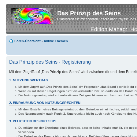
Das Prinzip des Seins
Diskutieren Sie mit anderen Lesern über Physik und P
Edition Mahag:
H
Foren-Übersicht
•
Aktive Themen
Das Prinzip des Seins - Registrierung
Mit dem Zugriff auf „Das Prinzip des Seins“ wird zwischen dir und dem Betre
1. NUTZUNGSVERTRAG
Mit dem Zugriff auf „Das Prinzip des Seins“ (im Folgenden „das Board“) schließt d
Wenn du mit diesen Regelungen nicht einverstanden bist, so darfst du das Board nic
Der Nutzungsvertrag wird auf unbestimmte Zeit geschlossen und kann von beiden Se
2. EINRÄUMUNG VON NUTZUNGSRECHTEN
Mit dem Erstellen eines Beitrags erteilst du dem Betreiber ein einfaches, zeitlich
Das Nutzungsrecht nach Punkt 2, Unterpunkt a bleibt auch nach Kündigung des N
3. PFLICHTEN DES NUTZERS
Du erklärst mit der Erstellung eines Beitrags, dass er keine Inhalte enthält, die g
verwenden.
Der Betreiber des Boards übt das Hausrecht aus. Bei Verstößen gegen diese Nutzu