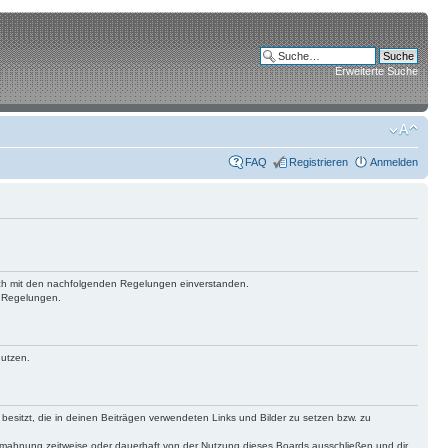
Erweiterte Suche
FAQ
Registrieren
Anmelden
 dich mit den nachfolgenden Regelungen einverstanden.
n Regelungen.
nutzen.
 besitzt, die in deinen Beiträgen verwendeten Links und Bilder zu setzen bzw. zu
bmahnung zeitweise oder dauerhaft von der Nutzung dieses Boards ausschließen und dir