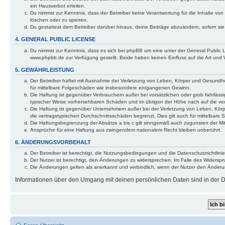
ein Hausverbot erteilen.
Du nimmst zur Kenntnis, dass der Betreiber keine Verantwortung für die Inhalte von 
löschen oder zu sperren.
Du gestattest dem Betreiber darüber hinaus, deine Beiträge abzuändern, sofern si
4. GENERAL PUBLIC LICENSE
Du nimmst zur Kenntnis, dass es sich bei phpBB um eine unter der General Public
www.phpbb.de zur Verfügung gestellt. Beide haben keinen Einfluss auf die Art und
5. GEWÄHRLEISTUNG
Der Betreiber haftet mit Ausnahme der Verletzung von Leben, Körper und Gesundheit 
für mittelbare Folgeschäden wie insbesondere entgangenen Gewinn.
Die Haftung ist gegenüber Verbrauchern außer bei vorsätzlichen oder grob fahrlässi
typischer Weise vorhersehbaren Schäden und im übrigen der Höhe nach auf die ver
Die Haftung ist gegenüber Unternehmern außer bei der Verletzung von Leben, Körp
die vertragstypischen Durchschnittsschäden begrenzt. Dies gilt auch für mittelba
Die Haftungsbegrenzung der Absätze a bis c gilt sinngemäß auch zugunsten der Mita
Ansprüche für eine Haftung aus zwingendem nationalem Recht bleiben unberührt.
6. ÄNDERUNGSVORBEHALT
Der Betreiber ist berechtigt, die Nutzungsbedingungen und die Datenschutzrichtlinie
Der Nutzer ist berechtigt, den Änderungen zu widersprechen. Im Falle des Widerspr
Die Änderungen gelten als anerkannt und verbindlich, wenn der Nutzer den Änder
Informationen über den Umgang mit deinen persönlichen Daten sind in der Da