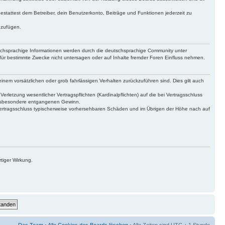
gestattest dem Betreiber, dein Benutzerkonto, Beiträge und Funktionen jederzeit zu
uzufügen.
tschsprachige Informationen werden durch die deutschsprachige Community unter
für bestimmte Zwecke nicht untersagen oder auf Inhalte fremder Foren Einfluss nehmen.
inem vorsätzlichen oder grob fahrlässigen Verhalten zurückzuführen sind. Dies gilt auch
letzung wesentlicher Vertragspflichten (Kardinalpflichten) auf die bei Vertragsschluss
 insbesondere entgangenen Gewinn.
Vertragsschluss typischerweise vorhersehbaren Schäden und im Übrigen der Höhe nach auf
tiger Wirkung.