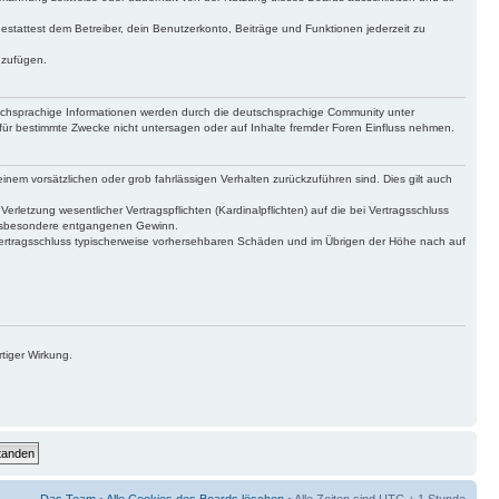
gestattest dem Betreiber, dein Benutzerkonto, Beiträge und Funktionen jederzeit zu
uzufügen.
tschsprachige Informationen werden durch die deutschsprachige Community unter
für bestimmte Zwecke nicht untersagen oder auf Inhalte fremder Foren Einfluss nehmen.
inem vorsätzlichen oder grob fahrlässigen Verhalten zurückzuführen sind. Dies gilt auch
letzung wesentlicher Vertragspflichten (Kardinalpflichten) auf die bei Vertragsschluss
 insbesondere entgangenen Gewinn.
Vertragsschluss typischerweise vorhersehbaren Schäden und im Übrigen der Höhe nach auf
tiger Wirkung.