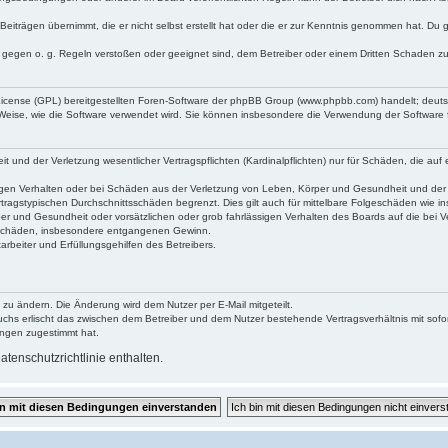
Beiträgen übernimmt, die er nicht selbst erstellt hat oder die er zur Kenntnis genommen hat. Du 
e gegen o. g. Regeln verstoßen oder geeignet sind, dem Betreiber oder einem Dritten Schaden z
 License (GPL) bereitgestellten Foren-Software der phpBB Group (www.phpbb.com) handelt; deu
 Weise, wie die Software verwendet wird. Sie können insbesondere die Verwendung der Software 
und der Verletzung wesentlicher Vertragspflichten (Kardinalpflichten) nur für Schäden, die auf e
gen Verhalten oder bei Schäden aus der Verletzung von Leben, Körper und Gesundheit und der Ver
tragstypischen Durchschnittsschäden begrenzt. Dies gilt auch für mittelbare Folgeschäden wie
er und Gesundheit oder vorsätzlichen oder grob fahrlässigen Verhalten des Boards auf die bei 
re Schäden, insbesondere entgangenen Gewinn.
rbeiter und Erfüllungsgehilfen des Betreibers.
 zu ändern. Die Änderung wird dem Nutzer per E-Mail mitgeteilt.
uchs erlischt das zwischen dem Betreiber und dem Nutzer bestehende Vertragsverhältnis mit sofor
ungen zugestimmt hat.
tenschutzrichtlinie enthalten.