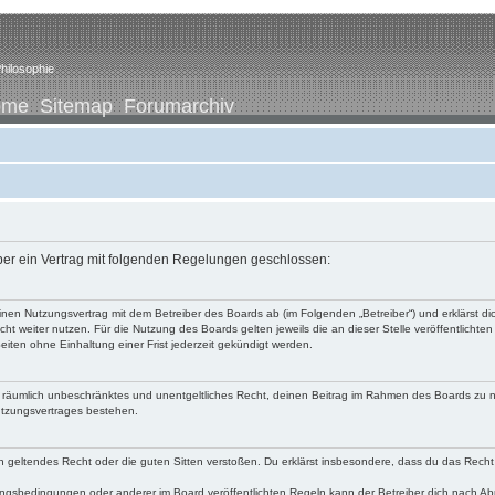
hilosophie
ome
Sitemap
Forumarchiv
iber ein Vertrag mit folgenden Regelungen geschlossen:
u einen Nutzungsvertrag mit dem Betreiber des Boards ab (im Folgenden „Betreiber“) und erklärst
ht weiter nutzen. Für die Nutzung des Boards gelten jeweils die an dieser Stelle veröffentlichte
iten ohne Einhaltung einer Frist jederzeit gekündigt werden.
 und räumlich unbeschränktes und unentgeltliches Recht, deinen Beitrag im Rahmen des Boards zu 
utzungsvertrages bestehen.
egen geltendes Recht oder die guten Sitten verstoßen. Du erklärst insbesondere, dass du das Recht
ngsbedingungen oder anderer im Board veröffentlichten Regeln kann der Betreiber dich nach A