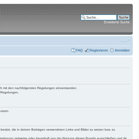
Erweiterte Suche
FAQ
Registrieren
Anmelden
 dich mit den nachfolgenden Regelungen einverstanden.
n Regelungen.
nutzen.
 besitzt, die in deinen Beiträgen verwendeten Links und Bilder zu setzen bzw. zu
bmahnung zeitweise oder dauerhaft von der Nutzung dieses Boards ausschließen und dir