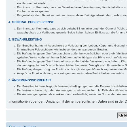
ein Hausverbot erteilen.
Du nimmst zur Kenntnis, dass der Betreiber keine Verantwortung für die Inhalte von 
löschen oder zu sperren.
Du gestattest dem Betreiber darüber hinaus, deine Beiträge abzuändern, sofern si
4. GENERAL PUBLIC LICENSE
Du nimmst zur Kenntnis, dass es sich bei phpBB um eine unter der General Public
www.phpbb.de zur Verfügung gestellt. Beide haben keinen Einfluss auf die Art und
5. GEWÄHRLEISTUNG
Der Betreiber haftet mit Ausnahme der Verletzung von Leben, Körper und Gesundheit 
für mittelbare Folgeschäden wie insbesondere entgangenen Gewinn.
Die Haftung ist gegenüber Verbrauchern außer bei vorsätzlichen oder grob fahrlässi
typischer Weise vorhersehbaren Schäden und im übrigen der Höhe nach auf die ver
Die Haftung ist gegenüber Unternehmern außer bei der Verletzung von Leben, Körp
die vertragstypischen Durchschnittsschäden begrenzt. Dies gilt auch für mittelba
Die Haftungsbegrenzung der Absätze a bis c gilt sinngemäß auch zugunsten der Mita
Ansprüche für eine Haftung aus zwingendem nationalem Recht bleiben unberührt.
6. ÄNDERUNGSVORBEHALT
Der Betreiber ist berechtigt, die Nutzungsbedingungen und die Datenschutzrichtlinie
Der Nutzer ist berechtigt, den Änderungen zu widersprechen. Im Falle des Widerspr
Die Änderungen gelten als anerkannt und verbindlich, wenn der Nutzer den Änder
Informationen über den Umgang mit deinen persönlichen Daten sind in der Da