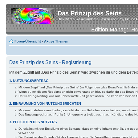
Das Prinzip des Seins
Diskutieren Sie mit anderen Lesern über Physik und P
Edition Mahag:
H
Foren-Übersicht
•
Aktive Themen
Das Prinzip des Seins - Registrierung
Mit dem Zugriff auf „Das Prinzip des Seins“ wird zwischen dir und dem Betre
1. NUTZUNGSVERTRAG
Mit dem Zugriff auf „Das Prinzip des Seins“ (im Folgenden „das Board“) schließt d
Wenn du mit diesen Regelungen nicht einverstanden bist, so darfst du das Board nic
Der Nutzungsvertrag wird auf unbestimmte Zeit geschlossen und kann von beiden Se
2. EINRÄUMUNG VON NUTZUNGSRECHTEN
Mit dem Erstellen eines Beitrags erteilst du dem Betreiber ein einfaches, zeitlich
Das Nutzungsrecht nach Punkt 2, Unterpunkt a bleibt auch nach Kündigung des N
3. PFLICHTEN DES NUTZERS
Du erklärst mit der Erstellung eines Beitrags, dass er keine Inhalte enthält, die g
verwenden.
Der Betreiber des Boards übt das Hausrecht aus. Bei Verstößen gegen diese Nutzu