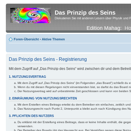
Das Prinzip des Seins
Diskutieren Sie mit anderen Lesern über Physik und P
Edition Mahag:
H
Foren-Übersicht
•
Aktive Themen
Das Prinzip des Seins - Registrierung
Mit dem Zugriff auf „Das Prinzip des Seins“ wird zwischen dir und dem Betre
1. NUTZUNGSVERTRAG
Mit dem Zugriff auf „Das Prinzip des Seins“ (im Folgenden „das Board“) schließt d
Wenn du mit diesen Regelungen nicht einverstanden bist, so darfst du das Board nic
Der Nutzungsvertrag wird auf unbestimmte Zeit geschlossen und kann von beiden Se
2. EINRÄUMUNG VON NUTZUNGSRECHTEN
Mit dem Erstellen eines Beitrags erteilst du dem Betreiber ein einfaches, zeitlich
Das Nutzungsrecht nach Punkt 2, Unterpunkt a bleibt auch nach Kündigung des N
3. PFLICHTEN DES NUTZERS
Du erklärst mit der Erstellung eines Beitrags, dass er keine Inhalte enthält, die g
verwenden.
Der Betreiber des Boards übt das Hausrecht aus. Bei Verstößen gegen diese Nutzu