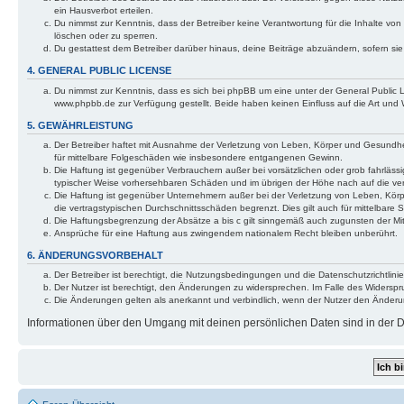
ein Hausverbot erteilen.
Du nimmst zur Kenntnis, dass der Betreiber keine Verantwortung für die Inhalte von 
löschen oder zu sperren.
Du gestattest dem Betreiber darüber hinaus, deine Beiträge abzuändern, sofern si
4. GENERAL PUBLIC LICENSE
Du nimmst zur Kenntnis, dass es sich bei phpBB um eine unter der General Public
www.phpbb.de zur Verfügung gestellt. Beide haben keinen Einfluss auf die Art und
5. GEWÄHRLEISTUNG
Der Betreiber haftet mit Ausnahme der Verletzung von Leben, Körper und Gesundheit 
für mittelbare Folgeschäden wie insbesondere entgangenen Gewinn.
Die Haftung ist gegenüber Verbrauchern außer bei vorsätzlichen oder grob fahrlässi
typischer Weise vorhersehbaren Schäden und im übrigen der Höhe nach auf die ver
Die Haftung ist gegenüber Unternehmern außer bei der Verletzung von Leben, Körp
die vertragstypischen Durchschnittsschäden begrenzt. Dies gilt auch für mittelba
Die Haftungsbegrenzung der Absätze a bis c gilt sinngemäß auch zugunsten der Mita
Ansprüche für eine Haftung aus zwingendem nationalem Recht bleiben unberührt.
6. ÄNDERUNGSVORBEHALT
Der Betreiber ist berechtigt, die Nutzungsbedingungen und die Datenschutzrichtlinie
Der Nutzer ist berechtigt, den Änderungen zu widersprechen. Im Falle des Widerspr
Die Änderungen gelten als anerkannt und verbindlich, wenn der Nutzer den Änder
Informationen über den Umgang mit deinen persönlichen Daten sind in der Da