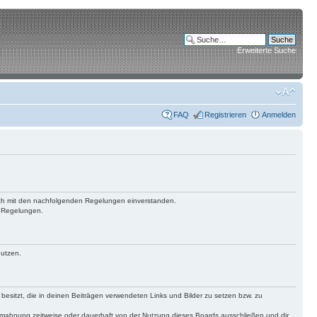
Erweiterte Suche
FAQ
Registrieren
Anmelden
 dich mit den nachfolgenden Regelungen einverstanden.
n Regelungen.
nutzen.
 besitzt, die in deinen Beiträgen verwendeten Links und Bilder zu setzen bzw. zu
bmahnung zeitweise oder dauerhaft von der Nutzung dieses Boards ausschließen und dir