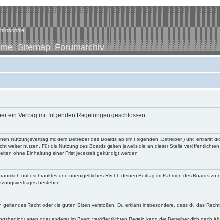
hilosophie
ome
Sitemap
Forumarchiv
iber ein Vertrag mit folgenden Regelungen geschlossen:
u einen Nutzungsvertrag mit dem Betreiber des Boards ab (im Folgenden „Betreiber“) und erklärst
ht weiter nutzen. Für die Nutzung des Boards gelten jeweils die an dieser Stelle veröffentlichte
iten ohne Einhaltung einer Frist jederzeit gekündigt werden.
 und räumlich unbeschränktes und unentgeltliches Recht, deinen Beitrag im Rahmen des Boards zu 
utzungsvertrages bestehen.
egen geltendes Recht oder die guten Sitten verstoßen. Du erklärst insbesondere, dass du das Recht
ngsbedingungen oder anderer im Board veröffentlichten Regeln kann der Betreiber dich nach A