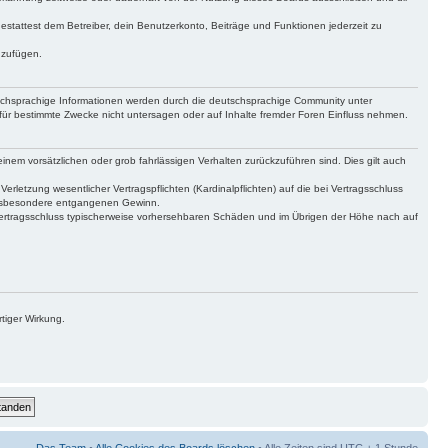
gestattest dem Betreiber, dein Benutzerkonto, Beiträge und Funktionen jederzeit zu
uzufügen.
tschsprachige Informationen werden durch die deutschsprachige Community unter
für bestimmte Zwecke nicht untersagen oder auf Inhalte fremder Foren Einfluss nehmen.
inem vorsätzlichen oder grob fahrlässigen Verhalten zurückzuführen sind. Dies gilt auch
letzung wesentlicher Vertragspflichten (Kardinalpflichten) auf die bei Vertragsschluss
 insbesondere entgangenen Gewinn.
Vertragsschluss typischerweise vorhersehbaren Schäden und im Übrigen der Höhe nach auf
tiger Wirkung.