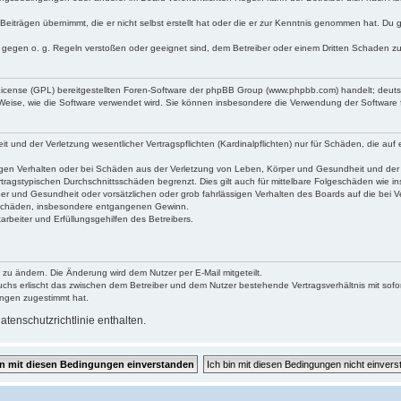
Beiträgen übernimmt, die er nicht selbst erstellt hat oder die er zur Kenntnis genommen hat. Du 
e gegen o. g. Regeln verstoßen oder geeignet sind, dem Betreiber oder einem Dritten Schaden z
 License (GPL) bereitgestellten Foren-Software der phpBB Group (www.phpbb.com) handelt; deu
 Weise, wie die Software verwendet wird. Sie können insbesondere die Verwendung der Software 
und der Verletzung wesentlicher Vertragspflichten (Kardinalpflichten) nur für Schäden, die auf e
gen Verhalten oder bei Schäden aus der Verletzung von Leben, Körper und Gesundheit und der Ver
tragstypischen Durchschnittsschäden begrenzt. Dies gilt auch für mittelbare Folgeschäden wie
er und Gesundheit oder vorsätzlichen oder grob fahrlässigen Verhalten des Boards auf die bei 
re Schäden, insbesondere entgangenen Gewinn.
rbeiter und Erfüllungsgehilfen des Betreibers.
 zu ändern. Die Änderung wird dem Nutzer per E-Mail mitgeteilt.
uchs erlischt das zwischen dem Betreiber und dem Nutzer bestehende Vertragsverhältnis mit sofor
ungen zugestimmt hat.
tenschutzrichtlinie enthalten.