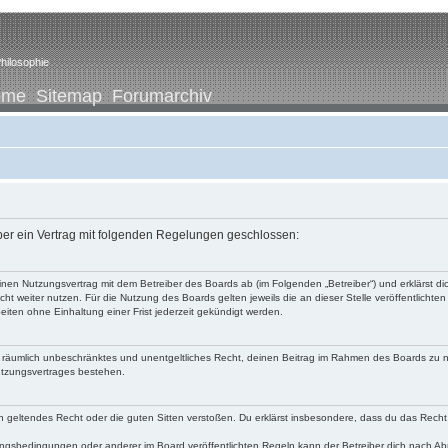
hilosophie
ome
Sitemap
Forumarchiv
iber ein Vertrag mit folgenden Regelungen geschlossen:
u einen Nutzungsvertrag mit dem Betreiber des Boards ab (im Folgenden „Betreiber“) und erklärst
ht weiter nutzen. Für die Nutzung des Boards gelten jeweils die an dieser Stelle veröffentlichte
iten ohne Einhaltung einer Frist jederzeit gekündigt werden.
 und räumlich unbeschränktes und unentgeltliches Recht, deinen Beitrag im Rahmen des Boards zu 
utzungsvertrages bestehen.
egen geltendes Recht oder die guten Sitten verstoßen. Du erklärst insbesondere, dass du das Recht
ngsbedingungen oder anderer im Board veröffentlichten Regeln kann der Betreiber dich nach A