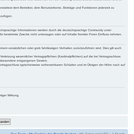
gestattest dem Betreiber, dein Benutzerkonto, Beiträge und Funktionen jederzeit zu
uzufügen.
tschsprachige Informationen werden durch die deutschsprachige Community unter
für bestimmte Zwecke nicht untersagen oder auf Inhalte fremder Foren Einfluss nehmen.
inem vorsätzlichen oder grob fahrlässigen Verhalten zurückzuführen sind. Dies gilt auch
letzung wesentlicher Vertragspflichten (Kardinalpflichten) auf die bei Vertragsschluss
 insbesondere entgangenen Gewinn.
Vertragsschluss typischerweise vorhersehbaren Schäden und im Übrigen der Höhe nach auf
tiger Wirkung.