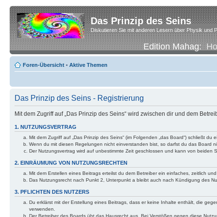
Das Prinzip des Seins
Diskutieren Sie mit anderen Lesern über Physik und P
Edition Mahag:
H
Foren-Übersicht
•
Aktive Themen
Das Prinzip des Seins - Registrierung
Mit dem Zugriff auf „Das Prinzip des Seins“ wird zwischen dir und dem Betre
1. NUTZUNGSVERTRAG
Mit dem Zugriff auf „Das Prinzip des Seins“ (im Folgenden „das Board“) schließt d
Wenn du mit diesen Regelungen nicht einverstanden bist, so darfst du das Board nic
Der Nutzungsvertrag wird auf unbestimmte Zeit geschlossen und kann von beiden Se
2. EINRÄUMUNG VON NUTZUNGSRECHTEN
Mit dem Erstellen eines Beitrags erteilst du dem Betreiber ein einfaches, zeitlich
Das Nutzungsrecht nach Punkt 2, Unterpunkt a bleibt auch nach Kündigung des N
3. PFLICHTEN DES NUTZERS
Du erklärst mit der Erstellung eines Beitrags, dass er keine Inhalte enthält, die g
verwenden.
Der Betreiber des Boards übt das Hausrecht aus. Bei Verstößen gegen diese Nutzu