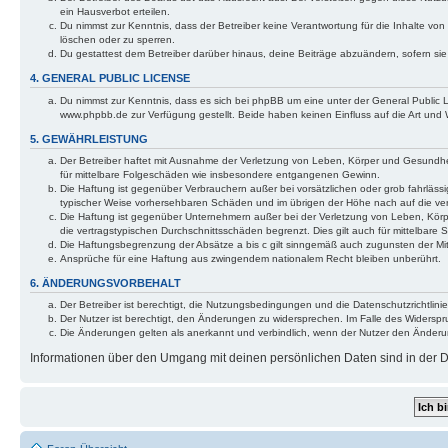
ein Hausverbot erteilen.
Du nimmst zur Kenntnis, dass der Betreiber keine Verantwortung für die Inhalte von 
löschen oder zu sperren.
Du gestattest dem Betreiber darüber hinaus, deine Beiträge abzuändern, sofern si
4. GENERAL PUBLIC LICENSE
Du nimmst zur Kenntnis, dass es sich bei phpBB um eine unter der General Public
www.phpbb.de zur Verfügung gestellt. Beide haben keinen Einfluss auf die Art und
5. GEWÄHRLEISTUNG
Der Betreiber haftet mit Ausnahme der Verletzung von Leben, Körper und Gesundheit 
für mittelbare Folgeschäden wie insbesondere entgangenen Gewinn.
Die Haftung ist gegenüber Verbrauchern außer bei vorsätzlichen oder grob fahrlässi
typischer Weise vorhersehbaren Schäden und im übrigen der Höhe nach auf die ver
Die Haftung ist gegenüber Unternehmern außer bei der Verletzung von Leben, Körp
die vertragstypischen Durchschnittsschäden begrenzt. Dies gilt auch für mittelba
Die Haftungsbegrenzung der Absätze a bis c gilt sinngemäß auch zugunsten der Mita
Ansprüche für eine Haftung aus zwingendem nationalem Recht bleiben unberührt.
6. ÄNDERUNGSVORBEHALT
Der Betreiber ist berechtigt, die Nutzungsbedingungen und die Datenschutzrichtlinie
Der Nutzer ist berechtigt, den Änderungen zu widersprechen. Im Falle des Widerspr
Die Änderungen gelten als anerkannt und verbindlich, wenn der Nutzer den Änder
Informationen über den Umgang mit deinen persönlichen Daten sind in der Da