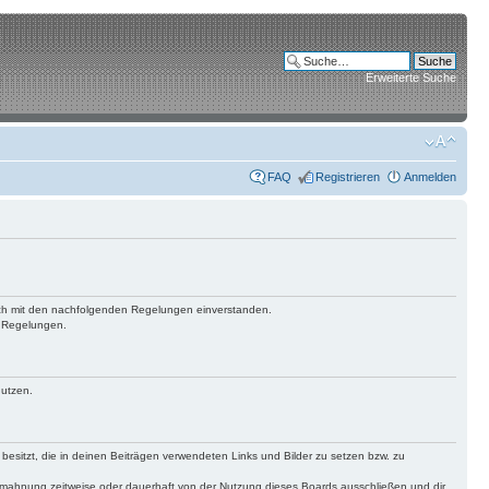
Erweiterte Suche
FAQ
Registrieren
Anmelden
 dich mit den nachfolgenden Regelungen einverstanden.
n Regelungen.
nutzen.
 besitzt, die in deinen Beiträgen verwendeten Links und Bilder zu setzen bzw. zu
bmahnung zeitweise oder dauerhaft von der Nutzung dieses Boards ausschließen und dir