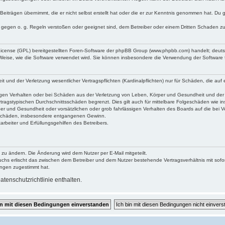
Beiträgen übernimmt, die er nicht selbst erstellt hat oder die er zur Kenntnis genommen hat. Du 
e gegen o. g. Regeln verstoßen oder geeignet sind, dem Betreiber oder einem Dritten Schaden z
 License (GPL) bereitgestellten Foren-Software der phpBB Group (www.phpbb.com) handelt; deu
 Weise, wie die Software verwendet wird. Sie können insbesondere die Verwendung der Software 
und der Verletzung wesentlicher Vertragspflichten (Kardinalpflichten) nur für Schäden, die auf e
gen Verhalten oder bei Schäden aus der Verletzung von Leben, Körper und Gesundheit und der Ver
tragstypischen Durchschnittsschäden begrenzt. Dies gilt auch für mittelbare Folgeschäden wie
er und Gesundheit oder vorsätzlichen oder grob fahrlässigen Verhalten des Boards auf die bei 
re Schäden, insbesondere entgangenen Gewinn.
rbeiter und Erfüllungsgehilfen des Betreibers.
 zu ändern. Die Änderung wird dem Nutzer per E-Mail mitgeteilt.
uchs erlischt das zwischen dem Betreiber und dem Nutzer bestehende Vertragsverhältnis mit sofor
ungen zugestimmt hat.
tenschutzrichtlinie enthalten.