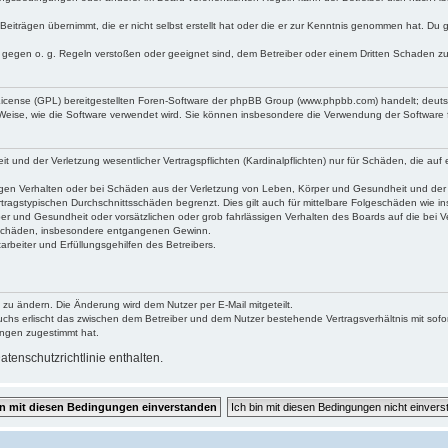
Beiträgen übernimmt, die er nicht selbst erstellt hat oder die er zur Kenntnis genommen hat. Du 
e gegen o. g. Regeln verstoßen oder geeignet sind, dem Betreiber oder einem Dritten Schaden z
 License (GPL) bereitgestellten Foren-Software der phpBB Group (www.phpbb.com) handelt; deu
 Weise, wie die Software verwendet wird. Sie können insbesondere die Verwendung der Software 
und der Verletzung wesentlicher Vertragspflichten (Kardinalpflichten) nur für Schäden, die auf e
gen Verhalten oder bei Schäden aus der Verletzung von Leben, Körper und Gesundheit und der Ver
tragstypischen Durchschnittsschäden begrenzt. Dies gilt auch für mittelbare Folgeschäden wie
er und Gesundheit oder vorsätzlichen oder grob fahrlässigen Verhalten des Boards auf die bei 
re Schäden, insbesondere entgangenen Gewinn.
rbeiter und Erfüllungsgehilfen des Betreibers.
 zu ändern. Die Änderung wird dem Nutzer per E-Mail mitgeteilt.
uchs erlischt das zwischen dem Betreiber und dem Nutzer bestehende Vertragsverhältnis mit sofor
ungen zugestimmt hat.
tenschutzrichtlinie enthalten.