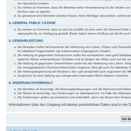
ein Hausverbot erteilen.
Du nimmst zur Kenntnis, dass der Betreiber keine Verantwortung für die Inhalte von 
löschen oder zu sperren.
Du gestattest dem Betreiber darüber hinaus, deine Beiträge abzuändern, sofern si
4. GENERAL PUBLIC LICENSE
Du nimmst zur Kenntnis, dass es sich bei phpBB um eine unter der General Public
www.phpbb.de zur Verfügung gestellt. Beide haben keinen Einfluss auf die Art und
5. GEWÄHRLEISTUNG
Der Betreiber haftet mit Ausnahme der Verletzung von Leben, Körper und Gesundheit 
für mittelbare Folgeschäden wie insbesondere entgangenen Gewinn.
Die Haftung ist gegenüber Verbrauchern außer bei vorsätzlichen oder grob fahrlässi
typischer Weise vorhersehbaren Schäden und im übrigen der Höhe nach auf die ver
Die Haftung ist gegenüber Unternehmern außer bei der Verletzung von Leben, Körp
die vertragstypischen Durchschnittsschäden begrenzt. Dies gilt auch für mittelba
Die Haftungsbegrenzung der Absätze a bis c gilt sinngemäß auch zugunsten der Mita
Ansprüche für eine Haftung aus zwingendem nationalem Recht bleiben unberührt.
6. ÄNDERUNGSVORBEHALT
Der Betreiber ist berechtigt, die Nutzungsbedingungen und die Datenschutzrichtlinie
Der Nutzer ist berechtigt, den Änderungen zu widersprechen. Im Falle des Widerspr
Die Änderungen gelten als anerkannt und verbindlich, wenn der Nutzer den Änder
Informationen über den Umgang mit deinen persönlichen Daten sind in der Da