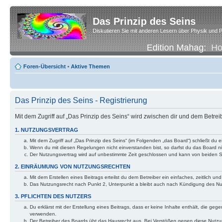
Das Prinzip des Seins
Diskutieren Sie mit anderen Lesern über Physik und P
Edition Mahag:
H
Foren-Übersicht
•
Aktive Themen
Das Prinzip des Seins - Registrierung
Mit dem Zugriff auf „Das Prinzip des Seins“ wird zwischen dir und dem Betre
1. NUTZUNGSVERTRAG
Mit dem Zugriff auf „Das Prinzip des Seins“ (im Folgenden „das Board“) schließt d
Wenn du mit diesen Regelungen nicht einverstanden bist, so darfst du das Board nic
Der Nutzungsvertrag wird auf unbestimmte Zeit geschlossen und kann von beiden Se
2. EINRÄUMUNG VON NUTZUNGSRECHTEN
Mit dem Erstellen eines Beitrags erteilst du dem Betreiber ein einfaches, zeitlich
Das Nutzungsrecht nach Punkt 2, Unterpunkt a bleibt auch nach Kündigung des N
3. PFLICHTEN DES NUTZERS
Du erklärst mit der Erstellung eines Beitrags, dass er keine Inhalte enthält, die g
verwenden.
Der Betreiber des Boards übt das Hausrecht aus. Bei Verstößen gegen diese Nutzu