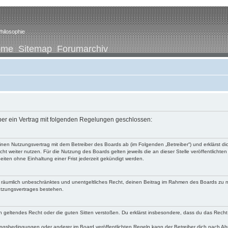
hilosophie
ome
Sitemap
Forumarchiv
iber ein Vertrag mit folgenden Regelungen geschlossen:
u einen Nutzungsvertrag mit dem Betreiber des Boards ab (im Folgenden „Betreiber“) und erklärst
ht weiter nutzen. Für die Nutzung des Boards gelten jeweils die an dieser Stelle veröffentlichte
iten ohne Einhaltung einer Frist jederzeit gekündigt werden.
 und räumlich unbeschränktes und unentgeltliches Recht, deinen Beitrag im Rahmen des Boards zu 
utzungsvertrages bestehen.
egen geltendes Recht oder die guten Sitten verstoßen. Du erklärst insbesondere, dass du das Recht
ngsbedingungen oder anderer im Board veröffentlichten Regeln kann der Betreiber dich nach A