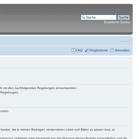
Erweiterte Suche
FAQ
Registrieren
Anmelden
 dich mit den nachfolgenden Regelungen einverstanden.
n Regelungen.
nutzen.
 besitzt, die in deinen Beiträgen verwendeten Links und Bilder zu setzen bzw. zu
bmahnung zeitweise oder dauerhaft von der Nutzung dieses Boards ausschließen und dir