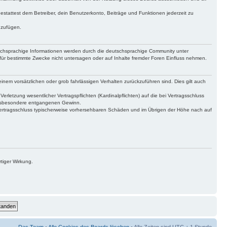
gestattest dem Betreiber, dein Benutzerkonto, Beiträge und Funktionen jederzeit zu
uzufügen.
tschsprachige Informationen werden durch die deutschsprachige Community unter
für bestimmte Zwecke nicht untersagen oder auf Inhalte fremder Foren Einfluss nehmen.
inem vorsätzlichen oder grob fahrlässigen Verhalten zurückzuführen sind. Dies gilt auch
letzung wesentlicher Vertragspflichten (Kardinalpflichten) auf die bei Vertragsschluss
 insbesondere entgangenen Gewinn.
Vertragsschluss typischerweise vorhersehbaren Schäden und im Übrigen der Höhe nach auf
tiger Wirkung.