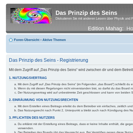
Das Prinzip des Seins
Diskutieren Sie mit anderen Lesern über Physik und P
Edition Mahag:
H
Foren-Übersicht
•
Aktive Themen
Das Prinzip des Seins - Registrierung
Mit dem Zugriff auf „Das Prinzip des Seins“ wird zwischen dir und dem Betre
1. NUTZUNGSVERTRAG
Mit dem Zugriff auf „Das Prinzip des Seins“ (im Folgenden „das Board“) schließt d
Wenn du mit diesen Regelungen nicht einverstanden bist, so darfst du das Board nic
Der Nutzungsvertrag wird auf unbestimmte Zeit geschlossen und kann von beiden Se
2. EINRÄUMUNG VON NUTZUNGSRECHTEN
Mit dem Erstellen eines Beitrags erteilst du dem Betreiber ein einfaches, zeitlich
Das Nutzungsrecht nach Punkt 2, Unterpunkt a bleibt auch nach Kündigung des N
3. PFLICHTEN DES NUTZERS
Du erklärst mit der Erstellung eines Beitrags, dass er keine Inhalte enthält, die g
verwenden.
Der Betreiber des Boards übt das Hausrecht aus. Bei Verstößen gegen diese Nutzu