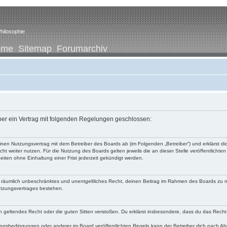
hilosophie
ome
Sitemap
Forumarchiv
iber ein Vertrag mit folgenden Regelungen geschlossen:
u einen Nutzungsvertrag mit dem Betreiber des Boards ab (im Folgenden „Betreiber“) und erklärst
ht weiter nutzen. Für die Nutzung des Boards gelten jeweils die an dieser Stelle veröffentlichte
iten ohne Einhaltung einer Frist jederzeit gekündigt werden.
 und räumlich unbeschränktes und unentgeltliches Recht, deinen Beitrag im Rahmen des Boards zu 
utzungsvertrages bestehen.
egen geltendes Recht oder die guten Sitten verstoßen. Du erklärst insbesondere, dass du das Recht
ngsbedingungen oder anderer im Board veröffentlichten Regeln kann der Betreiber dich nach A