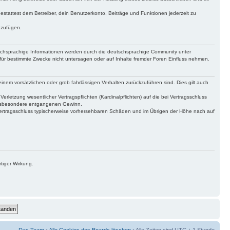
gestattest dem Betreiber, dein Benutzerkonto, Beiträge und Funktionen jederzeit zu
uzufügen.
tschsprachige Informationen werden durch die deutschsprachige Community unter
für bestimmte Zwecke nicht untersagen oder auf Inhalte fremder Foren Einfluss nehmen.
inem vorsätzlichen oder grob fahrlässigen Verhalten zurückzuführen sind. Dies gilt auch
letzung wesentlicher Vertragspflichten (Kardinalpflichten) auf die bei Vertragsschluss
 insbesondere entgangenen Gewinn.
Vertragsschluss typischerweise vorhersehbaren Schäden und im Übrigen der Höhe nach auf
tiger Wirkung.