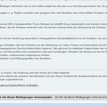
Beiträgen übernimmt, die er nicht selbst erstellt hat oder die er zur Kenntnis genommen hat. Du 
e gegen o. g. Regeln verstoßen oder geeignet sind, dem Betreiber oder einem Dritten Schaden z
 License (GPL) bereitgestellten Foren-Software der phpBB Group (www.phpbb.com) handelt; deu
 Weise, wie die Software verwendet wird. Sie können insbesondere die Verwendung der Software 
und der Verletzung wesentlicher Vertragspflichten (Kardinalpflichten) nur für Schäden, die auf e
gen Verhalten oder bei Schäden aus der Verletzung von Leben, Körper und Gesundheit und der Ver
tragstypischen Durchschnittsschäden begrenzt. Dies gilt auch für mittelbare Folgeschäden wie
er und Gesundheit oder vorsätzlichen oder grob fahrlässigen Verhalten des Boards auf die bei 
re Schäden, insbesondere entgangenen Gewinn.
rbeiter und Erfüllungsgehilfen des Betreibers.
 zu ändern. Die Änderung wird dem Nutzer per E-Mail mitgeteilt.
uchs erlischt das zwischen dem Betreiber und dem Nutzer bestehende Vertragsverhältnis mit sofor
ungen zugestimmt hat.
tenschutzrichtlinie enthalten.