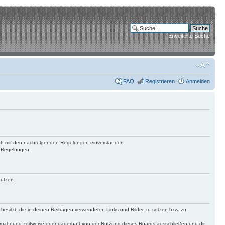
Erweiterte Suche
FAQ
Registrieren
Anmelden
 dich mit den nachfolgenden Regelungen einverstanden.
n Regelungen.
nutzen.
 besitzt, die in deinen Beiträgen verwendeten Links und Bilder zu setzen bzw. zu
bmahnung zeitweise oder dauerhaft von der Nutzung dieses Boards ausschließen und dir