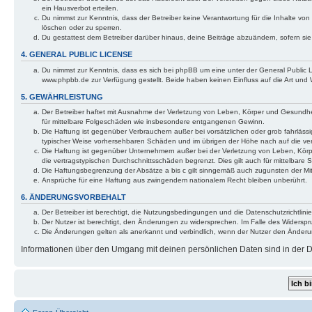
ein Hausverbot erteilen.
Du nimmst zur Kenntnis, dass der Betreiber keine Verantwortung für die Inhalte von 
löschen oder zu sperren.
Du gestattest dem Betreiber darüber hinaus, deine Beiträge abzuändern, sofern si
4. GENERAL PUBLIC LICENSE
Du nimmst zur Kenntnis, dass es sich bei phpBB um eine unter der General Public
www.phpbb.de zur Verfügung gestellt. Beide haben keinen Einfluss auf die Art und
5. GEWÄHRLEISTUNG
Der Betreiber haftet mit Ausnahme der Verletzung von Leben, Körper und Gesundheit 
für mittelbare Folgeschäden wie insbesondere entgangenen Gewinn.
Die Haftung ist gegenüber Verbrauchern außer bei vorsätzlichen oder grob fahrlässi
typischer Weise vorhersehbaren Schäden und im übrigen der Höhe nach auf die ver
Die Haftung ist gegenüber Unternehmern außer bei der Verletzung von Leben, Körp
die vertragstypischen Durchschnittsschäden begrenzt. Dies gilt auch für mittelba
Die Haftungsbegrenzung der Absätze a bis c gilt sinngemäß auch zugunsten der Mita
Ansprüche für eine Haftung aus zwingendem nationalem Recht bleiben unberührt.
6. ÄNDERUNGSVORBEHALT
Der Betreiber ist berechtigt, die Nutzungsbedingungen und die Datenschutzrichtlinie
Der Nutzer ist berechtigt, den Änderungen zu widersprechen. Im Falle des Widerspr
Die Änderungen gelten als anerkannt und verbindlich, wenn der Nutzer den Änder
Informationen über den Umgang mit deinen persönlichen Daten sind in der Da