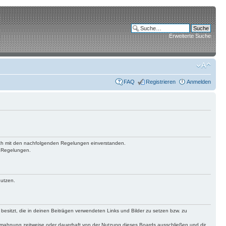
Erweiterte Suche
FAQ
Registrieren
Anmelden
 dich mit den nachfolgenden Regelungen einverstanden.
n Regelungen.
nutzen.
 besitzt, die in deinen Beiträgen verwendeten Links und Bilder zu setzen bzw. zu
bmahnung zeitweise oder dauerhaft von der Nutzung dieses Boards ausschließen und dir