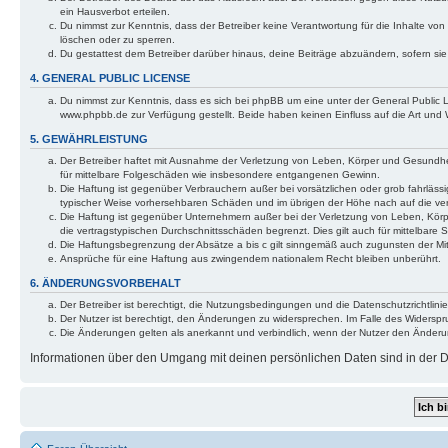
ein Hausverbot erteilen.
Du nimmst zur Kenntnis, dass der Betreiber keine Verantwortung für die Inhalte von 
löschen oder zu sperren.
Du gestattest dem Betreiber darüber hinaus, deine Beiträge abzuändern, sofern si
4. GENERAL PUBLIC LICENSE
Du nimmst zur Kenntnis, dass es sich bei phpBB um eine unter der General Public
www.phpbb.de zur Verfügung gestellt. Beide haben keinen Einfluss auf die Art und
5. GEWÄHRLEISTUNG
Der Betreiber haftet mit Ausnahme der Verletzung von Leben, Körper und Gesundheit 
für mittelbare Folgeschäden wie insbesondere entgangenen Gewinn.
Die Haftung ist gegenüber Verbrauchern außer bei vorsätzlichen oder grob fahrlässi
typischer Weise vorhersehbaren Schäden und im übrigen der Höhe nach auf die ver
Die Haftung ist gegenüber Unternehmern außer bei der Verletzung von Leben, Körp
die vertragstypischen Durchschnittsschäden begrenzt. Dies gilt auch für mittelba
Die Haftungsbegrenzung der Absätze a bis c gilt sinngemäß auch zugunsten der Mita
Ansprüche für eine Haftung aus zwingendem nationalem Recht bleiben unberührt.
6. ÄNDERUNGSVORBEHALT
Der Betreiber ist berechtigt, die Nutzungsbedingungen und die Datenschutzrichtlinie
Der Nutzer ist berechtigt, den Änderungen zu widersprechen. Im Falle des Widerspr
Die Änderungen gelten als anerkannt und verbindlich, wenn der Nutzer den Änder
Informationen über den Umgang mit deinen persönlichen Daten sind in der Da