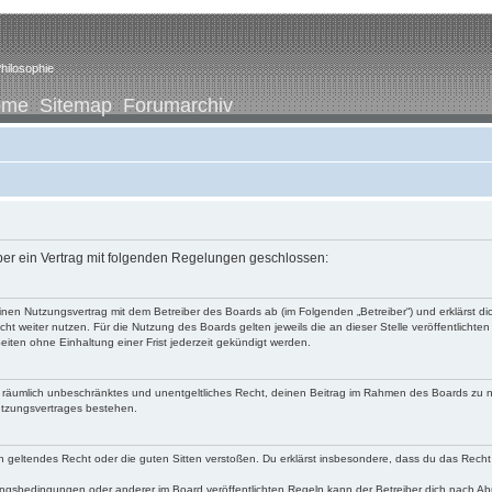
hilosophie
ome
Sitemap
Forumarchiv
iber ein Vertrag mit folgenden Regelungen geschlossen:
u einen Nutzungsvertrag mit dem Betreiber des Boards ab (im Folgenden „Betreiber“) und erklärst
ht weiter nutzen. Für die Nutzung des Boards gelten jeweils die an dieser Stelle veröffentlichte
iten ohne Einhaltung einer Frist jederzeit gekündigt werden.
 und räumlich unbeschränktes und unentgeltliches Recht, deinen Beitrag im Rahmen des Boards zu 
utzungsvertrages bestehen.
egen geltendes Recht oder die guten Sitten verstoßen. Du erklärst insbesondere, dass du das Recht
ngsbedingungen oder anderer im Board veröffentlichten Regeln kann der Betreiber dich nach A