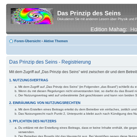
Das Prinzip des Seins
Diskutieren Sie mit anderen Lesern über Physik und P
Edition Mahag:
H
Foren-Übersicht
•
Aktive Themen
Das Prinzip des Seins - Registrierung
Mit dem Zugriff auf „Das Prinzip des Seins“ wird zwischen dir und dem Betre
1. NUTZUNGSVERTRAG
Mit dem Zugriff auf „Das Prinzip des Seins“ (im Folgenden „das Board“) schließt d
Wenn du mit diesen Regelungen nicht einverstanden bist, so darfst du das Board nic
Der Nutzungsvertrag wird auf unbestimmte Zeit geschlossen und kann von beiden Se
2. EINRÄUMUNG VON NUTZUNGSRECHTEN
Mit dem Erstellen eines Beitrags erteilst du dem Betreiber ein einfaches, zeitlich
Das Nutzungsrecht nach Punkt 2, Unterpunkt a bleibt auch nach Kündigung des N
3. PFLICHTEN DES NUTZERS
Du erklärst mit der Erstellung eines Beitrags, dass er keine Inhalte enthält, die g
verwenden.
Der Betreiber des Boards übt das Hausrecht aus. Bei Verstößen gegen diese Nutzu