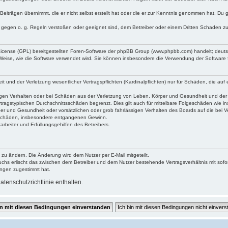
Beiträgen übernimmt, die er nicht selbst erstellt hat oder die er zur Kenntnis genommen hat. Du 
e gegen o. g. Regeln verstoßen oder geeignet sind, dem Betreiber oder einem Dritten Schaden z
 License (GPL) bereitgestellten Foren-Software der phpBB Group (www.phpbb.com) handelt; deu
 Weise, wie die Software verwendet wird. Sie können insbesondere die Verwendung der Software 
und der Verletzung wesentlicher Vertragspflichten (Kardinalpflichten) nur für Schäden, die auf e
gen Verhalten oder bei Schäden aus der Verletzung von Leben, Körper und Gesundheit und der Ver
tragstypischen Durchschnittsschäden begrenzt. Dies gilt auch für mittelbare Folgeschäden wie
er und Gesundheit oder vorsätzlichen oder grob fahrlässigen Verhalten des Boards auf die bei 
re Schäden, insbesondere entgangenen Gewinn.
rbeiter und Erfüllungsgehilfen des Betreibers.
 zu ändern. Die Änderung wird dem Nutzer per E-Mail mitgeteilt.
uchs erlischt das zwischen dem Betreiber und dem Nutzer bestehende Vertragsverhältnis mit sofor
ungen zugestimmt hat.
tenschutzrichtlinie enthalten.