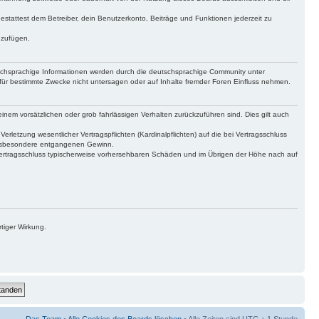
gestattest dem Betreiber, dein Benutzerkonto, Beiträge und Funktionen jederzeit zu
uzufügen.
tschsprachige Informationen werden durch die deutschsprachige Community unter
für bestimmte Zwecke nicht untersagen oder auf Inhalte fremder Foren Einfluss nehmen.
inem vorsätzlichen oder grob fahrlässigen Verhalten zurückzuführen sind. Dies gilt auch
letzung wesentlicher Vertragspflichten (Kardinalpflichten) auf die bei Vertragsschluss
 insbesondere entgangenen Gewinn.
Vertragsschluss typischerweise vorhersehbaren Schäden und im Übrigen der Höhe nach auf
tiger Wirkung.