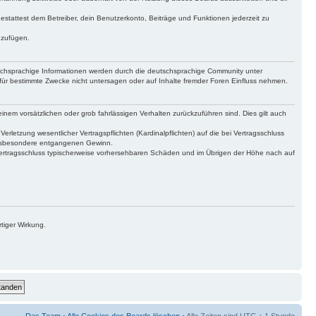
gestattest dem Betreiber, dein Benutzerkonto, Beiträge und Funktionen jederzeit zu
uzufügen.
tschsprachige Informationen werden durch die deutschsprachige Community unter
für bestimmte Zwecke nicht untersagen oder auf Inhalte fremder Foren Einfluss nehmen.
inem vorsätzlichen oder grob fahrlässigen Verhalten zurückzuführen sind. Dies gilt auch
letzung wesentlicher Vertragspflichten (Kardinalpflichten) auf die bei Vertragsschluss
 insbesondere entgangenen Gewinn.
Vertragsschluss typischerweise vorhersehbaren Schäden und im Übrigen der Höhe nach auf
tiger Wirkung.