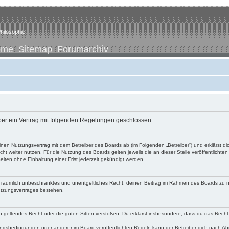
hilosophie
ome
Sitemap
Forumarchiv
iber ein Vertrag mit folgenden Regelungen geschlossen:
u einen Nutzungsvertrag mit dem Betreiber des Boards ab (im Folgenden „Betreiber“) und erklärst
ht weiter nutzen. Für die Nutzung des Boards gelten jeweils die an dieser Stelle veröffentlichte
iten ohne Einhaltung einer Frist jederzeit gekündigt werden.
 und räumlich unbeschränktes und unentgeltliches Recht, deinen Beitrag im Rahmen des Boards zu 
utzungsvertrages bestehen.
egen geltendes Recht oder die guten Sitten verstoßen. Du erklärst insbesondere, dass du das Recht
ngsbedingungen oder anderer im Board veröffentlichten Regeln kann der Betreiber dich nach A