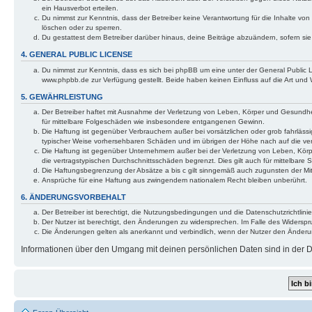
ein Hausverbot erteilen.
Du nimmst zur Kenntnis, dass der Betreiber keine Verantwortung für die Inhalte von 
löschen oder zu sperren.
Du gestattest dem Betreiber darüber hinaus, deine Beiträge abzuändern, sofern si
4. GENERAL PUBLIC LICENSE
Du nimmst zur Kenntnis, dass es sich bei phpBB um eine unter der General Public
www.phpbb.de zur Verfügung gestellt. Beide haben keinen Einfluss auf die Art und
5. GEWÄHRLEISTUNG
Der Betreiber haftet mit Ausnahme der Verletzung von Leben, Körper und Gesundheit 
für mittelbare Folgeschäden wie insbesondere entgangenen Gewinn.
Die Haftung ist gegenüber Verbrauchern außer bei vorsätzlichen oder grob fahrlässi
typischer Weise vorhersehbaren Schäden und im übrigen der Höhe nach auf die ver
Die Haftung ist gegenüber Unternehmern außer bei der Verletzung von Leben, Körp
die vertragstypischen Durchschnittsschäden begrenzt. Dies gilt auch für mittelba
Die Haftungsbegrenzung der Absätze a bis c gilt sinngemäß auch zugunsten der Mita
Ansprüche für eine Haftung aus zwingendem nationalem Recht bleiben unberührt.
6. ÄNDERUNGSVORBEHALT
Der Betreiber ist berechtigt, die Nutzungsbedingungen und die Datenschutzrichtlinie
Der Nutzer ist berechtigt, den Änderungen zu widersprechen. Im Falle des Widerspr
Die Änderungen gelten als anerkannt und verbindlich, wenn der Nutzer den Änder
Informationen über den Umgang mit deinen persönlichen Daten sind in der Da