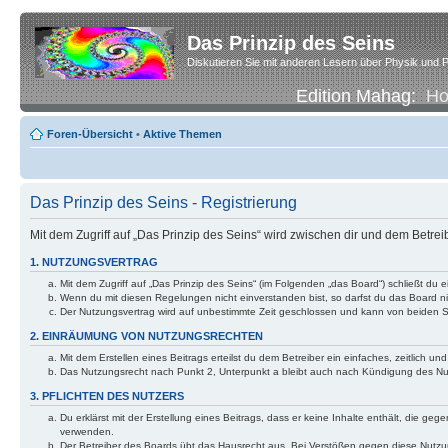
Das Prinzip des Seins
Diskutieren Sie mit anderen Lesern über Physik und P
Edition Mahag:
H
Foren-Übersicht
•
Aktive Themen
Das Prinzip des Seins - Registrierung
Mit dem Zugriff auf „Das Prinzip des Seins“ wird zwischen dir und dem Betre
1. NUTZUNGSVERTRAG
Mit dem Zugriff auf „Das Prinzip des Seins“ (im Folgenden „das Board“) schließt d
Wenn du mit diesen Regelungen nicht einverstanden bist, so darfst du das Board nic
Der Nutzungsvertrag wird auf unbestimmte Zeit geschlossen und kann von beiden Se
2. EINRÄUMUNG VON NUTZUNGSRECHTEN
Mit dem Erstellen eines Beitrags erteilst du dem Betreiber ein einfaches, zeitlich
Das Nutzungsrecht nach Punkt 2, Unterpunkt a bleibt auch nach Kündigung des N
3. PFLICHTEN DES NUTZERS
Du erklärst mit der Erstellung eines Beitrags, dass er keine Inhalte enthält, die g
verwenden.
Der Betreiber des Boards übt das Hausrecht aus. Bei Verstößen gegen diese Nutzu