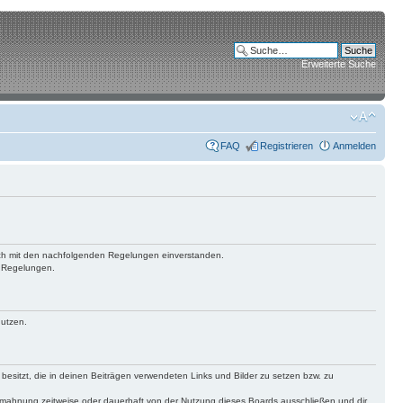
Erweiterte Suche
FAQ
Registrieren
Anmelden
 dich mit den nachfolgenden Regelungen einverstanden.
n Regelungen.
nutzen.
 besitzt, die in deinen Beiträgen verwendeten Links und Bilder zu setzen bzw. zu
bmahnung zeitweise oder dauerhaft von der Nutzung dieses Boards ausschließen und dir