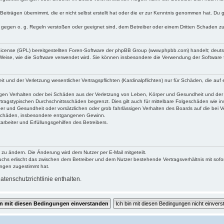
Beiträgen übernimmt, die er nicht selbst erstellt hat oder die er zur Kenntnis genommen hat. Du 
e gegen o. g. Regeln verstoßen oder geeignet sind, dem Betreiber oder einem Dritten Schaden z
 License (GPL) bereitgestellten Foren-Software der phpBB Group (www.phpbb.com) handelt; deu
 Weise, wie die Software verwendet wird. Sie können insbesondere die Verwendung der Software 
und der Verletzung wesentlicher Vertragspflichten (Kardinalpflichten) nur für Schäden, die auf e
gen Verhalten oder bei Schäden aus der Verletzung von Leben, Körper und Gesundheit und der Ver
tragstypischen Durchschnittsschäden begrenzt. Dies gilt auch für mittelbare Folgeschäden wie
er und Gesundheit oder vorsätzlichen oder grob fahrlässigen Verhalten des Boards auf die bei 
re Schäden, insbesondere entgangenen Gewinn.
rbeiter und Erfüllungsgehilfen des Betreibers.
 zu ändern. Die Änderung wird dem Nutzer per E-Mail mitgeteilt.
uchs erlischt das zwischen dem Betreiber und dem Nutzer bestehende Vertragsverhältnis mit sofor
ungen zugestimmt hat.
tenschutzrichtlinie enthalten.