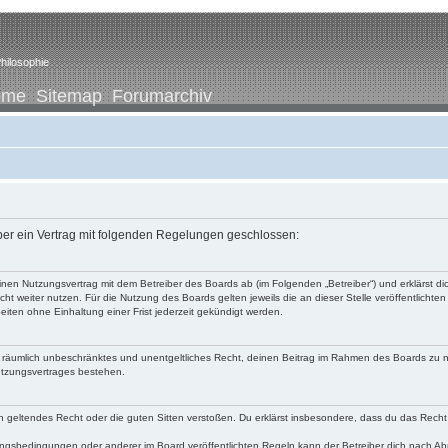
hilosophie
ome
Sitemap
Forumarchiv
iber ein Vertrag mit folgenden Regelungen geschlossen:
u einen Nutzungsvertrag mit dem Betreiber des Boards ab (im Folgenden „Betreiber“) und erklärst
ht weiter nutzen. Für die Nutzung des Boards gelten jeweils die an dieser Stelle veröffentlichte
iten ohne Einhaltung einer Frist jederzeit gekündigt werden.
 und räumlich unbeschränktes und unentgeltliches Recht, deinen Beitrag im Rahmen des Boards zu 
utzungsvertrages bestehen.
egen geltendes Recht oder die guten Sitten verstoßen. Du erklärst insbesondere, dass du das Recht
ngsbedingungen oder anderer im Board veröffentlichten Regeln kann der Betreiber dich nach A