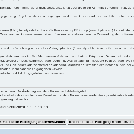
Beiträgen übernimmt, die er nicht selbst erstellt hat oder die er zur Kenntnis genommen hat. Du 
e gegen o. g. Regeln verstoßen oder geeignet sind, dem Betreiber oder einem Dritten Schaden z
 License (GPL) bereitgestellten Foren-Software der phpBB Group (www.phpbb.com) handelt; deu
 Weise, wie die Software verwendet wird. Sie können insbesondere die Verwendung der Software 
und der Verletzung wesentlicher Vertragspflichten (Kardinalpflichten) nur für Schäden, die auf e
gen Verhalten oder bei Schäden aus der Verletzung von Leben, Körper und Gesundheit und der Ver
tragstypischen Durchschnittsschäden begrenzt. Dies gilt auch für mittelbare Folgeschäden wie
er und Gesundheit oder vorsätzlichen oder grob fahrlässigen Verhalten des Boards auf die bei 
re Schäden, insbesondere entgangenen Gewinn.
rbeiter und Erfüllungsgehilfen des Betreibers.
 zu ändern. Die Änderung wird dem Nutzer per E-Mail mitgeteilt.
uchs erlischt das zwischen dem Betreiber und dem Nutzer bestehende Vertragsverhältnis mit sofor
ungen zugestimmt hat.
tenschutzrichtlinie enthalten.