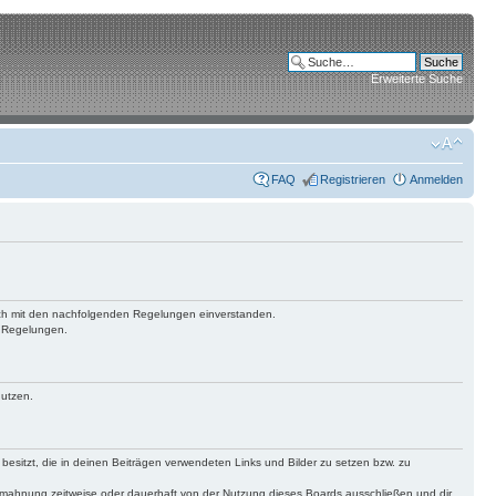
Erweiterte Suche
FAQ
Registrieren
Anmelden
 dich mit den nachfolgenden Regelungen einverstanden.
n Regelungen.
nutzen.
 besitzt, die in deinen Beiträgen verwendeten Links und Bilder zu setzen bzw. zu
bmahnung zeitweise oder dauerhaft von der Nutzung dieses Boards ausschließen und dir