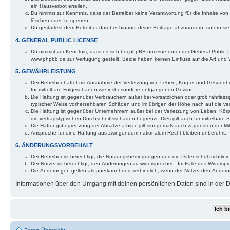
ein Hausverbot erteilen.
Du nimmst zur Kenntnis, dass der Betreiber keine Verantwortung für die Inhalte von 
löschen oder zu sperren.
Du gestattest dem Betreiber darüber hinaus, deine Beiträge abzuändern, sofern si
4. GENERAL PUBLIC LICENSE
Du nimmst zur Kenntnis, dass es sich bei phpBB um eine unter der General Public
www.phpbb.de zur Verfügung gestellt. Beide haben keinen Einfluss auf die Art und
5. GEWÄHRLEISTUNG
Der Betreiber haftet mit Ausnahme der Verletzung von Leben, Körper und Gesundheit 
für mittelbare Folgeschäden wie insbesondere entgangenen Gewinn.
Die Haftung ist gegenüber Verbrauchern außer bei vorsätzlichen oder grob fahrlässi
typischer Weise vorhersehbaren Schäden und im übrigen der Höhe nach auf die ver
Die Haftung ist gegenüber Unternehmern außer bei der Verletzung von Leben, Körp
die vertragstypischen Durchschnittsschäden begrenzt. Dies gilt auch für mittelba
Die Haftungsbegrenzung der Absätze a bis c gilt sinngemäß auch zugunsten der Mita
Ansprüche für eine Haftung aus zwingendem nationalem Recht bleiben unberührt.
6. ÄNDERUNGSVORBEHALT
Der Betreiber ist berechtigt, die Nutzungsbedingungen und die Datenschutzrichtlinie
Der Nutzer ist berechtigt, den Änderungen zu widersprechen. Im Falle des Widerspr
Die Änderungen gelten als anerkannt und verbindlich, wenn der Nutzer den Änder
Informationen über den Umgang mit deinen persönlichen Daten sind in der Da