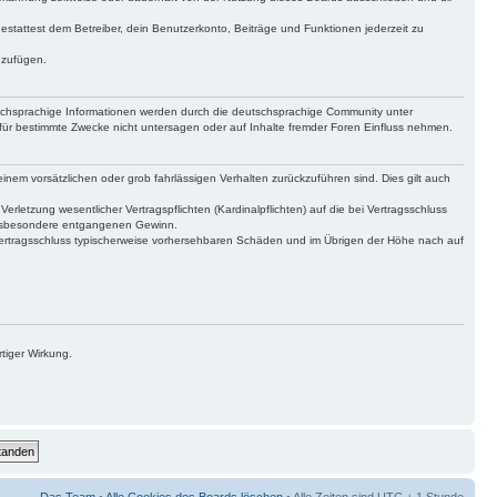
gestattest dem Betreiber, dein Benutzerkonto, Beiträge und Funktionen jederzeit zu
uzufügen.
tschsprachige Informationen werden durch die deutschsprachige Community unter
für bestimmte Zwecke nicht untersagen oder auf Inhalte fremder Foren Einfluss nehmen.
inem vorsätzlichen oder grob fahrlässigen Verhalten zurückzuführen sind. Dies gilt auch
letzung wesentlicher Vertragspflichten (Kardinalpflichten) auf die bei Vertragsschluss
 insbesondere entgangenen Gewinn.
Vertragsschluss typischerweise vorhersehbaren Schäden und im Übrigen der Höhe nach auf
tiger Wirkung.