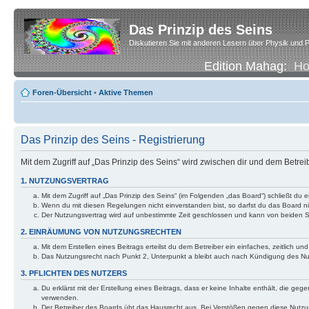
Das Prinzip des Seins
Diskutieren Sie mit anderen Lesern über Physik und P
Edition Mahag:
H
Foren-Übersicht
•
Aktive Themen
Das Prinzip des Seins - Registrierung
Mit dem Zugriff auf „Das Prinzip des Seins“ wird zwischen dir und dem Betre
1. NUTZUNGSVERTRAG
Mit dem Zugriff auf „Das Prinzip des Seins“ (im Folgenden „das Board“) schließt d
Wenn du mit diesen Regelungen nicht einverstanden bist, so darfst du das Board nic
Der Nutzungsvertrag wird auf unbestimmte Zeit geschlossen und kann von beiden Se
2. EINRÄUMUNG VON NUTZUNGSRECHTEN
Mit dem Erstellen eines Beitrags erteilst du dem Betreiber ein einfaches, zeitlich
Das Nutzungsrecht nach Punkt 2, Unterpunkt a bleibt auch nach Kündigung des N
3. PFLICHTEN DES NUTZERS
Du erklärst mit der Erstellung eines Beitrags, dass er keine Inhalte enthält, die g
verwenden.
Der Betreiber des Boards übt das Hausrecht aus. Bei Verstößen gegen diese Nutzu