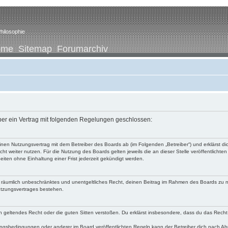
hilosophie
ome
Sitemap
Forumarchiv
iber ein Vertrag mit folgenden Regelungen geschlossen:
u einen Nutzungsvertrag mit dem Betreiber des Boards ab (im Folgenden „Betreiber“) und erklärst
ht weiter nutzen. Für die Nutzung des Boards gelten jeweils die an dieser Stelle veröffentlichte
iten ohne Einhaltung einer Frist jederzeit gekündigt werden.
 und räumlich unbeschränktes und unentgeltliches Recht, deinen Beitrag im Rahmen des Boards zu 
utzungsvertrages bestehen.
egen geltendes Recht oder die guten Sitten verstoßen. Du erklärst insbesondere, dass du das Recht
ngsbedingungen oder anderer im Board veröffentlichten Regeln kann der Betreiber dich nach A