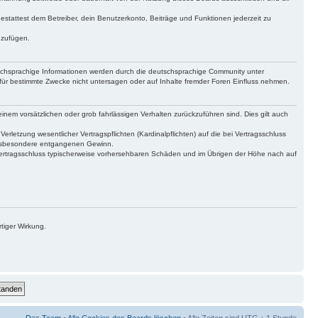
gestattest dem Betreiber, dein Benutzerkonto, Beiträge und Funktionen jederzeit zu
uzufügen.
tschsprachige Informationen werden durch die deutschsprachige Community unter
für bestimmte Zwecke nicht untersagen oder auf Inhalte fremder Foren Einfluss nehmen.
inem vorsätzlichen oder grob fahrlässigen Verhalten zurückzuführen sind. Dies gilt auch
letzung wesentlicher Vertragspflichten (Kardinalpflichten) auf die bei Vertragsschluss
 insbesondere entgangenen Gewinn.
Vertragsschluss typischerweise vorhersehbaren Schäden und im Übrigen der Höhe nach auf
tiger Wirkung.