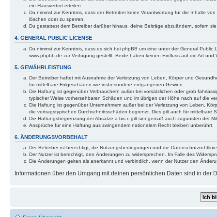
ein Hausverbot erteilen.
Du nimmst zur Kenntnis, dass der Betreiber keine Verantwortung für die Inhalte von 
löschen oder zu sperren.
Du gestattest dem Betreiber darüber hinaus, deine Beiträge abzuändern, sofern si
4. GENERAL PUBLIC LICENSE
Du nimmst zur Kenntnis, dass es sich bei phpBB um eine unter der General Public
www.phpbb.de zur Verfügung gestellt. Beide haben keinen Einfluss auf die Art und
5. GEWÄHRLEISTUNG
Der Betreiber haftet mit Ausnahme der Verletzung von Leben, Körper und Gesundheit 
für mittelbare Folgeschäden wie insbesondere entgangenen Gewinn.
Die Haftung ist gegenüber Verbrauchern außer bei vorsätzlichen oder grob fahrlässi
typischer Weise vorhersehbaren Schäden und im übrigen der Höhe nach auf die ver
Die Haftung ist gegenüber Unternehmern außer bei der Verletzung von Leben, Körp
die vertragstypischen Durchschnittsschäden begrenzt. Dies gilt auch für mittelba
Die Haftungsbegrenzung der Absätze a bis c gilt sinngemäß auch zugunsten der Mita
Ansprüche für eine Haftung aus zwingendem nationalem Recht bleiben unberührt.
6. ÄNDERUNGSVORBEHALT
Der Betreiber ist berechtigt, die Nutzungsbedingungen und die Datenschutzrichtlinie
Der Nutzer ist berechtigt, den Änderungen zu widersprechen. Im Falle des Widerspr
Die Änderungen gelten als anerkannt und verbindlich, wenn der Nutzer den Änder
Informationen über den Umgang mit deinen persönlichen Daten sind in der Da