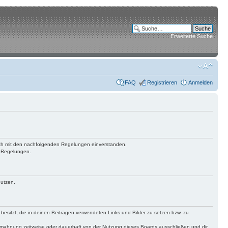
Erweiterte Suche
FAQ
Registrieren
Anmelden
 dich mit den nachfolgenden Regelungen einverstanden.
n Regelungen.
nutzen.
 besitzt, die in deinen Beiträgen verwendeten Links und Bilder zu setzen bzw. zu
bmahnung zeitweise oder dauerhaft von der Nutzung dieses Boards ausschließen und dir