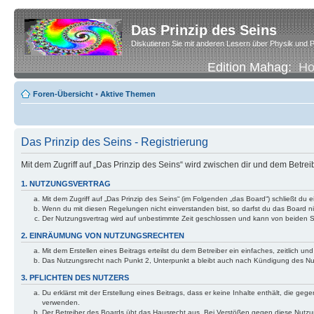
Das Prinzip des Seins
Diskutieren Sie mit anderen Lesern über Physik und P
Edition Mahag:
H
Foren-Übersicht
•
Aktive Themen
Das Prinzip des Seins - Registrierung
Mit dem Zugriff auf „Das Prinzip des Seins“ wird zwischen dir und dem Betre
1. NUTZUNGSVERTRAG
Mit dem Zugriff auf „Das Prinzip des Seins“ (im Folgenden „das Board“) schließt d
Wenn du mit diesen Regelungen nicht einverstanden bist, so darfst du das Board nic
Der Nutzungsvertrag wird auf unbestimmte Zeit geschlossen und kann von beiden Se
2. EINRÄUMUNG VON NUTZUNGSRECHTEN
Mit dem Erstellen eines Beitrags erteilst du dem Betreiber ein einfaches, zeitlich
Das Nutzungsrecht nach Punkt 2, Unterpunkt a bleibt auch nach Kündigung des N
3. PFLICHTEN DES NUTZERS
Du erklärst mit der Erstellung eines Beitrags, dass er keine Inhalte enthält, die g
verwenden.
Der Betreiber des Boards übt das Hausrecht aus. Bei Verstößen gegen diese Nutzu