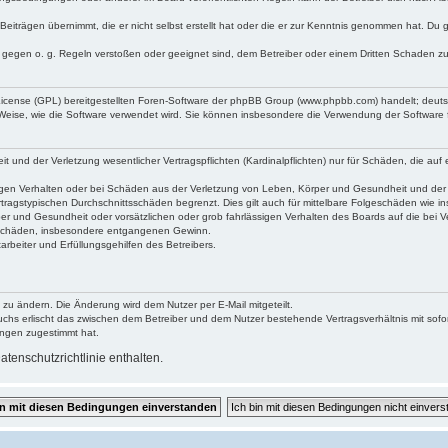
Beiträgen übernimmt, die er nicht selbst erstellt hat oder die er zur Kenntnis genommen hat. Du 
e gegen o. g. Regeln verstoßen oder geeignet sind, dem Betreiber oder einem Dritten Schaden z
 License (GPL) bereitgestellten Foren-Software der phpBB Group (www.phpbb.com) handelt; deu
 Weise, wie die Software verwendet wird. Sie können insbesondere die Verwendung der Software 
und der Verletzung wesentlicher Vertragspflichten (Kardinalpflichten) nur für Schäden, die auf e
gen Verhalten oder bei Schäden aus der Verletzung von Leben, Körper und Gesundheit und der Ver
tragstypischen Durchschnittsschäden begrenzt. Dies gilt auch für mittelbare Folgeschäden wie
er und Gesundheit oder vorsätzlichen oder grob fahrlässigen Verhalten des Boards auf die bei 
re Schäden, insbesondere entgangenen Gewinn.
rbeiter und Erfüllungsgehilfen des Betreibers.
 zu ändern. Die Änderung wird dem Nutzer per E-Mail mitgeteilt.
uchs erlischt das zwischen dem Betreiber und dem Nutzer bestehende Vertragsverhältnis mit sofor
ungen zugestimmt hat.
tenschutzrichtlinie enthalten.