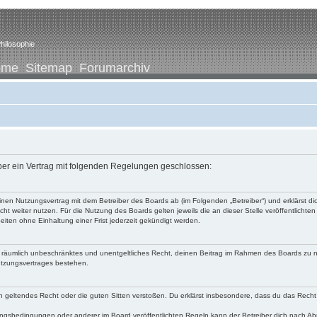
hilosophie
ome
Sitemap
Forumarchiv
iber ein Vertrag mit folgenden Regelungen geschlossen:
u einen Nutzungsvertrag mit dem Betreiber des Boards ab (im Folgenden „Betreiber“) und erklärst
ht weiter nutzen. Für die Nutzung des Boards gelten jeweils die an dieser Stelle veröffentlichte
iten ohne Einhaltung einer Frist jederzeit gekündigt werden.
 und räumlich unbeschränktes und unentgeltliches Recht, deinen Beitrag im Rahmen des Boards zu 
utzungsvertrages bestehen.
egen geltendes Recht oder die guten Sitten verstoßen. Du erklärst insbesondere, dass du das Recht
ngsbedingungen oder anderer im Board veröffentlichten Regeln kann der Betreiber dich nach A