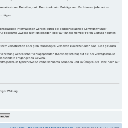
gestattest dem Betreiber, dein Benutzerkonto, Beiträge und Funktionen jederzeit zu
uzufügen.
tschsprachige Informationen werden durch die deutschsprachige Community unter
für bestimmte Zwecke nicht untersagen oder auf Inhalte fremder Foren Einfluss nehmen.
inem vorsätzlichen oder grob fahrlässigen Verhalten zurückzuführen sind. Dies gilt auch
letzung wesentlicher Vertragspflichten (Kardinalpflichten) auf die bei Vertragsschluss
 insbesondere entgangenen Gewinn.
Vertragsschluss typischerweise vorhersehbaren Schäden und im Übrigen der Höhe nach auf
tiger Wirkung.