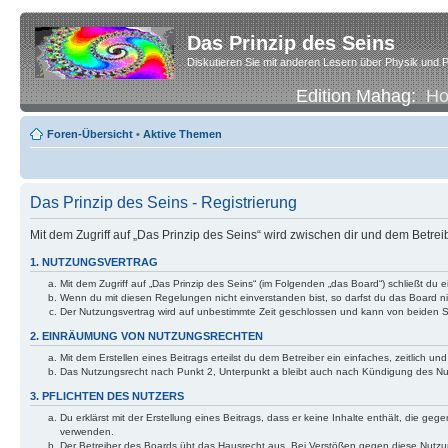
Das Prinzip des Seins
Diskutieren Sie mit anderen Lesern über Physik und P
Edition Mahag:
H
Foren-Übersicht
•
Aktive Themen
Das Prinzip des Seins - Registrierung
Mit dem Zugriff auf „Das Prinzip des Seins“ wird zwischen dir und dem Betre
1. NUTZUNGSVERTRAG
Mit dem Zugriff auf „Das Prinzip des Seins“ (im Folgenden „das Board“) schließt d
Wenn du mit diesen Regelungen nicht einverstanden bist, so darfst du das Board nic
Der Nutzungsvertrag wird auf unbestimmte Zeit geschlossen und kann von beiden Se
2. EINRÄUMUNG VON NUTZUNGSRECHTEN
Mit dem Erstellen eines Beitrags erteilst du dem Betreiber ein einfaches, zeitlich
Das Nutzungsrecht nach Punkt 2, Unterpunkt a bleibt auch nach Kündigung des N
3. PFLICHTEN DES NUTZERS
Du erklärst mit der Erstellung eines Beitrags, dass er keine Inhalte enthält, die g
verwenden.
Der Betreiber des Boards übt das Hausrecht aus. Bei Verstößen gegen diese Nutzu