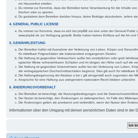
ein Hausverbot erteilen.
Du nimmst zur Kenntnis, dass der Betreiber keine Verantwortung für die Inhalte von 
löschen oder zu sperren.
Du gestattest dem Betreiber darüber hinaus, deine Beiträge abzuändern, sofern si
4. GENERAL PUBLIC LICENSE
Du nimmst zur Kenntnis, dass es sich bei phpBB um eine unter der General Public
www.phpbb.de zur Verfügung gestellt. Beide haben keinen Einfluss auf die Art und
5. GEWÄHRLEISTUNG
Der Betreiber haftet mit Ausnahme der Verletzung von Leben, Körper und Gesundheit 
für mittelbare Folgeschäden wie insbesondere entgangenen Gewinn.
Die Haftung ist gegenüber Verbrauchern außer bei vorsätzlichen oder grob fahrlässi
typischer Weise vorhersehbaren Schäden und im übrigen der Höhe nach auf die ver
Die Haftung ist gegenüber Unternehmern außer bei der Verletzung von Leben, Körp
die vertragstypischen Durchschnittsschäden begrenzt. Dies gilt auch für mittelba
Die Haftungsbegrenzung der Absätze a bis c gilt sinngemäß auch zugunsten der Mita
Ansprüche für eine Haftung aus zwingendem nationalem Recht bleiben unberührt.
6. ÄNDERUNGSVORBEHALT
Der Betreiber ist berechtigt, die Nutzungsbedingungen und die Datenschutzrichtlinie
Der Nutzer ist berechtigt, den Änderungen zu widersprechen. Im Falle des Widerspr
Die Änderungen gelten als anerkannt und verbindlich, wenn der Nutzer den Änder
Informationen über den Umgang mit deinen persönlichen Daten sind in der Da