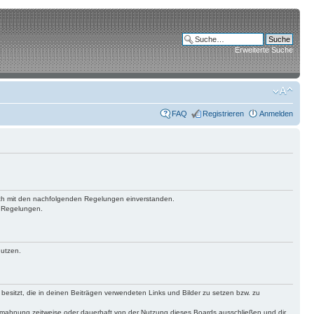
Erweiterte Suche
FAQ
Registrieren
Anmelden
 dich mit den nachfolgenden Regelungen einverstanden.
n Regelungen.
nutzen.
 besitzt, die in deinen Beiträgen verwendeten Links und Bilder zu setzen bzw. zu
bmahnung zeitweise oder dauerhaft von der Nutzung dieses Boards ausschließen und dir