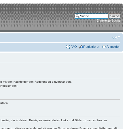
Erweiterte Suche
FAQ
Registrieren
Anmelden
 dich mit den nachfolgenden Regelungen einverstanden.
n Regelungen.
nutzen.
 besitzt, die in deinen Beiträgen verwendeten Links und Bilder zu setzen bzw. zu
bmahnung zeitweise oder dauerhaft von der Nutzung dieses Boards ausschließen und dir