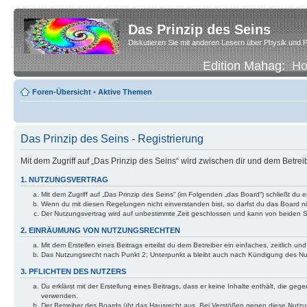
Das Prinzip des Seins
Diskutieren Sie mit anderen Lesern über Physik und P
Edition Mahag:
H
Foren-Übersicht
•
Aktive Themen
Das Prinzip des Seins - Registrierung
Mit dem Zugriff auf „Das Prinzip des Seins“ wird zwischen dir und dem Betre
1. NUTZUNGSVERTRAG
Mit dem Zugriff auf „Das Prinzip des Seins“ (im Folgenden „das Board“) schließt d
Wenn du mit diesen Regelungen nicht einverstanden bist, so darfst du das Board nic
Der Nutzungsvertrag wird auf unbestimmte Zeit geschlossen und kann von beiden Se
2. EINRÄUMUNG VON NUTZUNGSRECHTEN
Mit dem Erstellen eines Beitrags erteilst du dem Betreiber ein einfaches, zeitlich
Das Nutzungsrecht nach Punkt 2, Unterpunkt a bleibt auch nach Kündigung des N
3. PFLICHTEN DES NUTZERS
Du erklärst mit der Erstellung eines Beitrags, dass er keine Inhalte enthält, die g
verwenden.
Der Betreiber des Boards übt das Hausrecht aus. Bei Verstößen gegen diese Nutzu