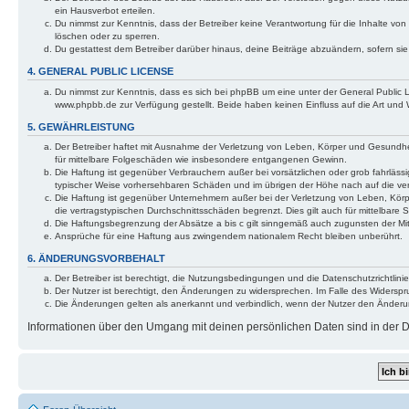
ein Hausverbot erteilen.
Du nimmst zur Kenntnis, dass der Betreiber keine Verantwortung für die Inhalte von 
löschen oder zu sperren.
Du gestattest dem Betreiber darüber hinaus, deine Beiträge abzuändern, sofern si
4. GENERAL PUBLIC LICENSE
Du nimmst zur Kenntnis, dass es sich bei phpBB um eine unter der General Public
www.phpbb.de zur Verfügung gestellt. Beide haben keinen Einfluss auf die Art und
5. GEWÄHRLEISTUNG
Der Betreiber haftet mit Ausnahme der Verletzung von Leben, Körper und Gesundheit 
für mittelbare Folgeschäden wie insbesondere entgangenen Gewinn.
Die Haftung ist gegenüber Verbrauchern außer bei vorsätzlichen oder grob fahrlässi
typischer Weise vorhersehbaren Schäden und im übrigen der Höhe nach auf die ver
Die Haftung ist gegenüber Unternehmern außer bei der Verletzung von Leben, Körp
die vertragstypischen Durchschnittsschäden begrenzt. Dies gilt auch für mittelba
Die Haftungsbegrenzung der Absätze a bis c gilt sinngemäß auch zugunsten der Mita
Ansprüche für eine Haftung aus zwingendem nationalem Recht bleiben unberührt.
6. ÄNDERUNGSVORBEHALT
Der Betreiber ist berechtigt, die Nutzungsbedingungen und die Datenschutzrichtlinie
Der Nutzer ist berechtigt, den Änderungen zu widersprechen. Im Falle des Widerspr
Die Änderungen gelten als anerkannt und verbindlich, wenn der Nutzer den Änder
Informationen über den Umgang mit deinen persönlichen Daten sind in der Da