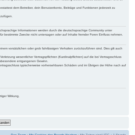
gestattest dem Betreiber, dein Benutzerkonto, Beiträge und Funktionen jederzeit zu
uzufügen.
tschsprachige Informationen werden durch die deutschsprachige Community unter
für bestimmte Zwecke nicht untersagen oder auf Inhalte fremder Foren Einfluss nehmen.
inem vorsätzlichen oder grob fahrlässigen Verhalten zurückzuführen sind. Dies gilt auch
letzung wesentlicher Vertragspflichten (Kardinalpflichten) auf die bei Vertragsschluss
 insbesondere entgangenen Gewinn.
Vertragsschluss typischerweise vorhersehbaren Schäden und im Übrigen der Höhe nach auf
tiger Wirkung.