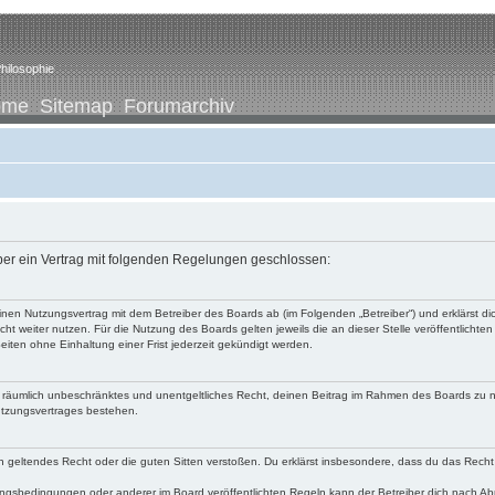
hilosophie
ome
Sitemap
Forumarchiv
iber ein Vertrag mit folgenden Regelungen geschlossen:
u einen Nutzungsvertrag mit dem Betreiber des Boards ab (im Folgenden „Betreiber“) und erklärst
ht weiter nutzen. Für die Nutzung des Boards gelten jeweils die an dieser Stelle veröffentlichte
iten ohne Einhaltung einer Frist jederzeit gekündigt werden.
 und räumlich unbeschränktes und unentgeltliches Recht, deinen Beitrag im Rahmen des Boards zu 
utzungsvertrages bestehen.
egen geltendes Recht oder die guten Sitten verstoßen. Du erklärst insbesondere, dass du das Recht
ngsbedingungen oder anderer im Board veröffentlichten Regeln kann der Betreiber dich nach A