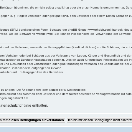
Beiträgen übernimmt, die er nicht selbst erstellt hat oder die er zur Kenntnis genommen hat. Du 
e gegen o. g. Regeln verstoßen oder geeignet sind, dem Betreiber oder einem Dritten Schaden z
 License (GPL) bereitgestellten Foren-Software der phpBB Group (www.phpbb.com) handelt; deu
 Weise, wie die Software verwendet wird. Sie können insbesondere die Verwendung der Software 
und der Verletzung wesentlicher Vertragspflichten (Kardinalpflichten) nur für Schäden, die auf e
gen Verhalten oder bei Schäden aus der Verletzung von Leben, Körper und Gesundheit und der Ver
tragstypischen Durchschnittsschäden begrenzt. Dies gilt auch für mittelbare Folgeschäden wie
er und Gesundheit oder vorsätzlichen oder grob fahrlässigen Verhalten des Boards auf die bei 
re Schäden, insbesondere entgangenen Gewinn.
rbeiter und Erfüllungsgehilfen des Betreibers.
 zu ändern. Die Änderung wird dem Nutzer per E-Mail mitgeteilt.
uchs erlischt das zwischen dem Betreiber und dem Nutzer bestehende Vertragsverhältnis mit sofor
ungen zugestimmt hat.
tenschutzrichtlinie enthalten.