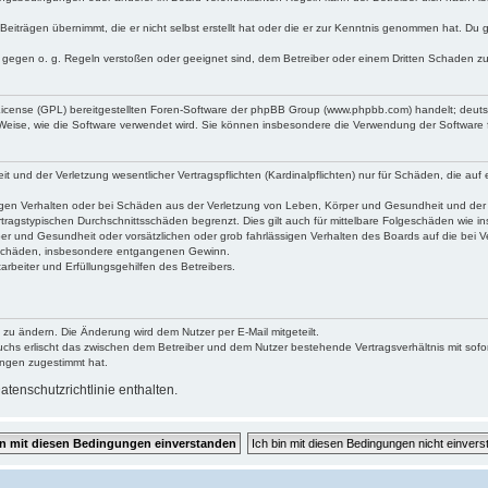
Beiträgen übernimmt, die er nicht selbst erstellt hat oder die er zur Kenntnis genommen hat. Du 
e gegen o. g. Regeln verstoßen oder geeignet sind, dem Betreiber oder einem Dritten Schaden z
 License (GPL) bereitgestellten Foren-Software der phpBB Group (www.phpbb.com) handelt; deu
 Weise, wie die Software verwendet wird. Sie können insbesondere die Verwendung der Software 
und der Verletzung wesentlicher Vertragspflichten (Kardinalpflichten) nur für Schäden, die auf e
gen Verhalten oder bei Schäden aus der Verletzung von Leben, Körper und Gesundheit und der Ver
tragstypischen Durchschnittsschäden begrenzt. Dies gilt auch für mittelbare Folgeschäden wie
er und Gesundheit oder vorsätzlichen oder grob fahrlässigen Verhalten des Boards auf die bei 
re Schäden, insbesondere entgangenen Gewinn.
rbeiter und Erfüllungsgehilfen des Betreibers.
 zu ändern. Die Änderung wird dem Nutzer per E-Mail mitgeteilt.
uchs erlischt das zwischen dem Betreiber und dem Nutzer bestehende Vertragsverhältnis mit sofor
ungen zugestimmt hat.
tenschutzrichtlinie enthalten.