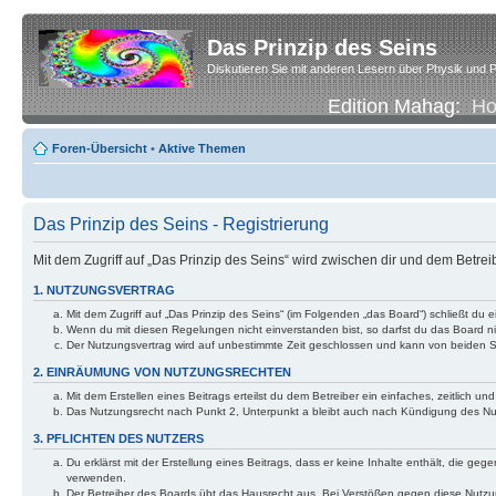
Das Prinzip des Seins
Diskutieren Sie mit anderen Lesern über Physik und P
Edition Mahag:
H
Foren-Übersicht
•
Aktive Themen
Das Prinzip des Seins - Registrierung
Mit dem Zugriff auf „Das Prinzip des Seins“ wird zwischen dir und dem Betre
1. NUTZUNGSVERTRAG
Mit dem Zugriff auf „Das Prinzip des Seins“ (im Folgenden „das Board“) schließt d
Wenn du mit diesen Regelungen nicht einverstanden bist, so darfst du das Board nic
Der Nutzungsvertrag wird auf unbestimmte Zeit geschlossen und kann von beiden Se
2. EINRÄUMUNG VON NUTZUNGSRECHTEN
Mit dem Erstellen eines Beitrags erteilst du dem Betreiber ein einfaches, zeitlich
Das Nutzungsrecht nach Punkt 2, Unterpunkt a bleibt auch nach Kündigung des N
3. PFLICHTEN DES NUTZERS
Du erklärst mit der Erstellung eines Beitrags, dass er keine Inhalte enthält, die g
verwenden.
Der Betreiber des Boards übt das Hausrecht aus. Bei Verstößen gegen diese Nutzu