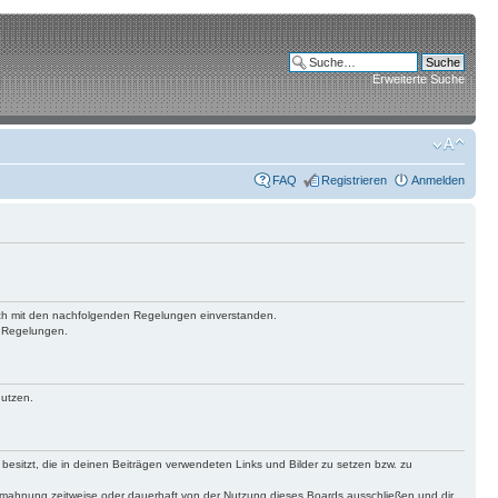
Erweiterte Suche
FAQ
Registrieren
Anmelden
 dich mit den nachfolgenden Regelungen einverstanden.
n Regelungen.
nutzen.
 besitzt, die in deinen Beiträgen verwendeten Links und Bilder zu setzen bzw. zu
bmahnung zeitweise oder dauerhaft von der Nutzung dieses Boards ausschließen und dir