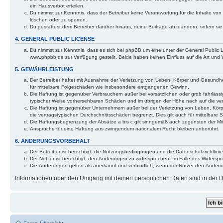
ein Hausverbot erteilen.
Du nimmst zur Kenntnis, dass der Betreiber keine Verantwortung für die Inhalte von 
löschen oder zu sperren.
Du gestattest dem Betreiber darüber hinaus, deine Beiträge abzuändern, sofern si
4. GENERAL PUBLIC LICENSE
Du nimmst zur Kenntnis, dass es sich bei phpBB um eine unter der General Public
www.phpbb.de zur Verfügung gestellt. Beide haben keinen Einfluss auf die Art und
5. GEWÄHRLEISTUNG
Der Betreiber haftet mit Ausnahme der Verletzung von Leben, Körper und Gesundheit 
für mittelbare Folgeschäden wie insbesondere entgangenen Gewinn.
Die Haftung ist gegenüber Verbrauchern außer bei vorsätzlichen oder grob fahrlässi
typischer Weise vorhersehbaren Schäden und im übrigen der Höhe nach auf die ver
Die Haftung ist gegenüber Unternehmern außer bei der Verletzung von Leben, Körp
die vertragstypischen Durchschnittsschäden begrenzt. Dies gilt auch für mittelba
Die Haftungsbegrenzung der Absätze a bis c gilt sinngemäß auch zugunsten der Mita
Ansprüche für eine Haftung aus zwingendem nationalem Recht bleiben unberührt.
6. ÄNDERUNGSVORBEHALT
Der Betreiber ist berechtigt, die Nutzungsbedingungen und die Datenschutzrichtlinie
Der Nutzer ist berechtigt, den Änderungen zu widersprechen. Im Falle des Widerspr
Die Änderungen gelten als anerkannt und verbindlich, wenn der Nutzer den Änder
Informationen über den Umgang mit deinen persönlichen Daten sind in der Da