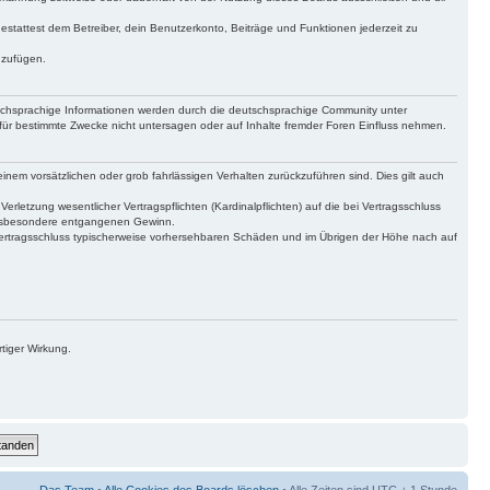
gestattest dem Betreiber, dein Benutzerkonto, Beiträge und Funktionen jederzeit zu
uzufügen.
tschsprachige Informationen werden durch die deutschsprachige Community unter
für bestimmte Zwecke nicht untersagen oder auf Inhalte fremder Foren Einfluss nehmen.
inem vorsätzlichen oder grob fahrlässigen Verhalten zurückzuführen sind. Dies gilt auch
letzung wesentlicher Vertragspflichten (Kardinalpflichten) auf die bei Vertragsschluss
 insbesondere entgangenen Gewinn.
Vertragsschluss typischerweise vorhersehbaren Schäden und im Übrigen der Höhe nach auf
tiger Wirkung.