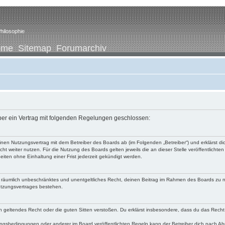
hilosophie
ome
Sitemap
Forumarchiv
iber ein Vertrag mit folgenden Regelungen geschlossen:
u einen Nutzungsvertrag mit dem Betreiber des Boards ab (im Folgenden „Betreiber“) und erklärst
ht weiter nutzen. Für die Nutzung des Boards gelten jeweils die an dieser Stelle veröffentlichte
iten ohne Einhaltung einer Frist jederzeit gekündigt werden.
 und räumlich unbeschränktes und unentgeltliches Recht, deinen Beitrag im Rahmen des Boards zu 
utzungsvertrages bestehen.
egen geltendes Recht oder die guten Sitten verstoßen. Du erklärst insbesondere, dass du das Recht
ngsbedingungen oder anderer im Board veröffentlichten Regeln kann der Betreiber dich nach A