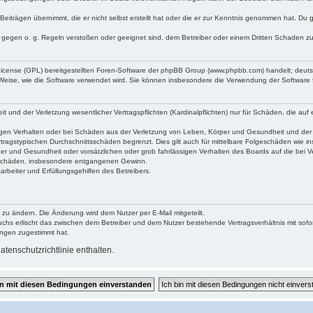
Beiträgen übernimmt, die er nicht selbst erstellt hat oder die er zur Kenntnis genommen hat. Du 
e gegen o. g. Regeln verstoßen oder geeignet sind, dem Betreiber oder einem Dritten Schaden z
 License (GPL) bereitgestellten Foren-Software der phpBB Group (www.phpbb.com) handelt; deu
 Weise, wie die Software verwendet wird. Sie können insbesondere die Verwendung der Software 
und der Verletzung wesentlicher Vertragspflichten (Kardinalpflichten) nur für Schäden, die auf e
gen Verhalten oder bei Schäden aus der Verletzung von Leben, Körper und Gesundheit und der Ver
tragstypischen Durchschnittsschäden begrenzt. Dies gilt auch für mittelbare Folgeschäden wie
er und Gesundheit oder vorsätzlichen oder grob fahrlässigen Verhalten des Boards auf die bei 
re Schäden, insbesondere entgangenen Gewinn.
rbeiter und Erfüllungsgehilfen des Betreibers.
 zu ändern. Die Änderung wird dem Nutzer per E-Mail mitgeteilt.
uchs erlischt das zwischen dem Betreiber und dem Nutzer bestehende Vertragsverhältnis mit sofor
ungen zugestimmt hat.
tenschutzrichtlinie enthalten.