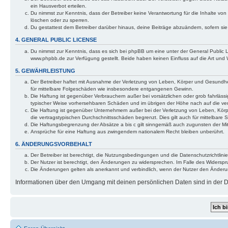
ein Hausverbot erteilen.
Du nimmst zur Kenntnis, dass der Betreiber keine Verantwortung für die Inhalte von 
löschen oder zu sperren.
Du gestattest dem Betreiber darüber hinaus, deine Beiträge abzuändern, sofern si
4. GENERAL PUBLIC LICENSE
Du nimmst zur Kenntnis, dass es sich bei phpBB um eine unter der General Public
www.phpbb.de zur Verfügung gestellt. Beide haben keinen Einfluss auf die Art und
5. GEWÄHRLEISTUNG
Der Betreiber haftet mit Ausnahme der Verletzung von Leben, Körper und Gesundheit 
für mittelbare Folgeschäden wie insbesondere entgangenen Gewinn.
Die Haftung ist gegenüber Verbrauchern außer bei vorsätzlichen oder grob fahrlässi
typischer Weise vorhersehbaren Schäden und im übrigen der Höhe nach auf die ver
Die Haftung ist gegenüber Unternehmern außer bei der Verletzung von Leben, Körp
die vertragstypischen Durchschnittsschäden begrenzt. Dies gilt auch für mittelba
Die Haftungsbegrenzung der Absätze a bis c gilt sinngemäß auch zugunsten der Mita
Ansprüche für eine Haftung aus zwingendem nationalem Recht bleiben unberührt.
6. ÄNDERUNGSVORBEHALT
Der Betreiber ist berechtigt, die Nutzungsbedingungen und die Datenschutzrichtlinie
Der Nutzer ist berechtigt, den Änderungen zu widersprechen. Im Falle des Widerspr
Die Änderungen gelten als anerkannt und verbindlich, wenn der Nutzer den Änder
Informationen über den Umgang mit deinen persönlichen Daten sind in der Da