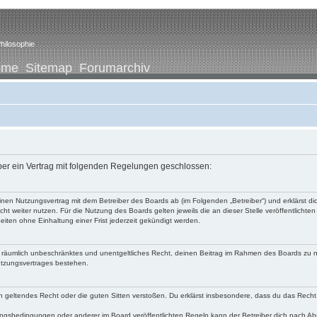
hilosophie
ome
Sitemap
Forumarchiv
iber ein Vertrag mit folgenden Regelungen geschlossen:
u einen Nutzungsvertrag mit dem Betreiber des Boards ab (im Folgenden „Betreiber“) und erklärst
ht weiter nutzen. Für die Nutzung des Boards gelten jeweils die an dieser Stelle veröffentlichte
iten ohne Einhaltung einer Frist jederzeit gekündigt werden.
 und räumlich unbeschränktes und unentgeltliches Recht, deinen Beitrag im Rahmen des Boards zu 
utzungsvertrages bestehen.
egen geltendes Recht oder die guten Sitten verstoßen. Du erklärst insbesondere, dass du das Recht
ngsbedingungen oder anderer im Board veröffentlichten Regeln kann der Betreiber dich nach A