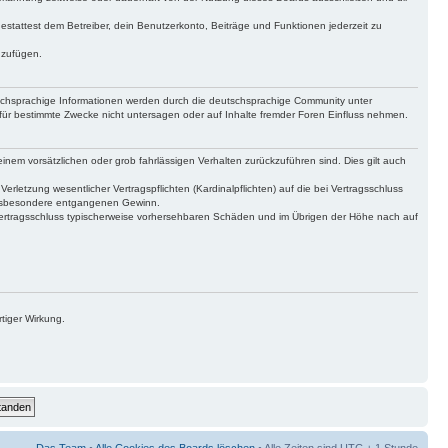
gestattest dem Betreiber, dein Benutzerkonto, Beiträge und Funktionen jederzeit zu
uzufügen.
tschsprachige Informationen werden durch die deutschsprachige Community unter
für bestimmte Zwecke nicht untersagen oder auf Inhalte fremder Foren Einfluss nehmen.
inem vorsätzlichen oder grob fahrlässigen Verhalten zurückzuführen sind. Dies gilt auch
letzung wesentlicher Vertragspflichten (Kardinalpflichten) auf die bei Vertragsschluss
 insbesondere entgangenen Gewinn.
Vertragsschluss typischerweise vorhersehbaren Schäden und im Übrigen der Höhe nach auf
tiger Wirkung.