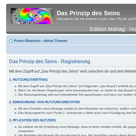
Das Prinzip des Seins
Diskutieren Sie mit anderen Lesern über Physik und P
Edition Mahag:
H
Foren-Übersicht
•
Aktive Themen
Das Prinzip des Seins - Registrierung
Mit dem Zugriff auf „Das Prinzip des Seins“ wird zwischen dir und dem Betre
1. NUTZUNGSVERTRAG
Mit dem Zugriff auf „Das Prinzip des Seins“ (im Folgenden „das Board“) schließt d
Wenn du mit diesen Regelungen nicht einverstanden bist, so darfst du das Board nic
Der Nutzungsvertrag wird auf unbestimmte Zeit geschlossen und kann von beiden Se
2. EINRÄUMUNG VON NUTZUNGSRECHTEN
Mit dem Erstellen eines Beitrags erteilst du dem Betreiber ein einfaches, zeitlich
Das Nutzungsrecht nach Punkt 2, Unterpunkt a bleibt auch nach Kündigung des N
3. PFLICHTEN DES NUTZERS
Du erklärst mit der Erstellung eines Beitrags, dass er keine Inhalte enthält, die g
verwenden.
Der Betreiber des Boards übt das Hausrecht aus. Bei Verstößen gegen diese Nutzu