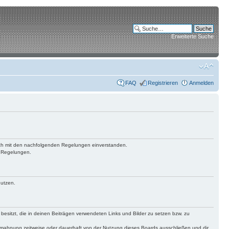
Erweiterte Suche
FAQ
Registrieren
Anmelden
 dich mit den nachfolgenden Regelungen einverstanden.
n Regelungen.
nutzen.
 besitzt, die in deinen Beiträgen verwendeten Links und Bilder zu setzen bzw. zu
bmahnung zeitweise oder dauerhaft von der Nutzung dieses Boards ausschließen und dir