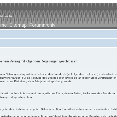
hilosophie
ome
Sitemap
Forumarchiv
iber ein Vertrag mit folgenden Regelungen geschlossen:
u einen Nutzungsvertrag mit dem Betreiber des Boards ab (im Folgenden „Betreiber“) und erklärst
ht weiter nutzen. Für die Nutzung des Boards gelten jeweils die an dieser Stelle veröffentlichte
iten ohne Einhaltung einer Frist jederzeit gekündigt werden.
 und räumlich unbeschränktes und unentgeltliches Recht, deinen Beitrag im Rahmen des Boards zu 
utzungsvertrages bestehen.
egen geltendes Recht oder die guten Sitten verstoßen. Du erklärst insbesondere, dass du das Recht
ngsbedingungen oder anderer im Board veröffentlichten Regeln kann der Betreiber dich nach A