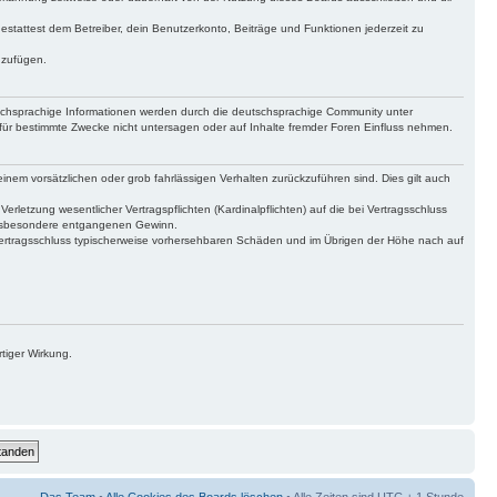
gestattest dem Betreiber, dein Benutzerkonto, Beiträge und Funktionen jederzeit zu
uzufügen.
tschsprachige Informationen werden durch die deutschsprachige Community unter
für bestimmte Zwecke nicht untersagen oder auf Inhalte fremder Foren Einfluss nehmen.
inem vorsätzlichen oder grob fahrlässigen Verhalten zurückzuführen sind. Dies gilt auch
letzung wesentlicher Vertragspflichten (Kardinalpflichten) auf die bei Vertragsschluss
 insbesondere entgangenen Gewinn.
Vertragsschluss typischerweise vorhersehbaren Schäden und im Übrigen der Höhe nach auf
tiger Wirkung.