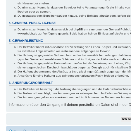
ein Hausverbot erteilen.
Du nimmst zur Kenntnis, dass der Betreiber keine Verantwortung für die Inhalte von 
löschen oder zu sperren.
Du gestattest dem Betreiber darüber hinaus, deine Beiträge abzuändern, sofern si
4. GENERAL PUBLIC LICENSE
Du nimmst zur Kenntnis, dass es sich bei phpBB um eine unter der General Public
www.phpbb.de zur Verfügung gestellt. Beide haben keinen Einfluss auf die Art und
5. GEWÄHRLEISTUNG
Der Betreiber haftet mit Ausnahme der Verletzung von Leben, Körper und Gesundheit 
für mittelbare Folgeschäden wie insbesondere entgangenen Gewinn.
Die Haftung ist gegenüber Verbrauchern außer bei vorsätzlichen oder grob fahrlässi
typischer Weise vorhersehbaren Schäden und im übrigen der Höhe nach auf die ver
Die Haftung ist gegenüber Unternehmern außer bei der Verletzung von Leben, Körp
die vertragstypischen Durchschnittsschäden begrenzt. Dies gilt auch für mittelba
Die Haftungsbegrenzung der Absätze a bis c gilt sinngemäß auch zugunsten der Mita
Ansprüche für eine Haftung aus zwingendem nationalem Recht bleiben unberührt.
6. ÄNDERUNGSVORBEHALT
Der Betreiber ist berechtigt, die Nutzungsbedingungen und die Datenschutzrichtlinie
Der Nutzer ist berechtigt, den Änderungen zu widersprechen. Im Falle des Widerspr
Die Änderungen gelten als anerkannt und verbindlich, wenn der Nutzer den Änder
Informationen über den Umgang mit deinen persönlichen Daten sind in der Da