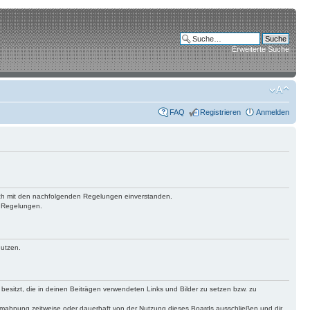
Erweiterte Suche
FAQ
Registrieren
Anmelden
 dich mit den nachfolgenden Regelungen einverstanden.
n Regelungen.
nutzen.
 besitzt, die in deinen Beiträgen verwendeten Links und Bilder zu setzen bzw. zu
bmahnung zeitweise oder dauerhaft von der Nutzung dieses Boards ausschließen und dir