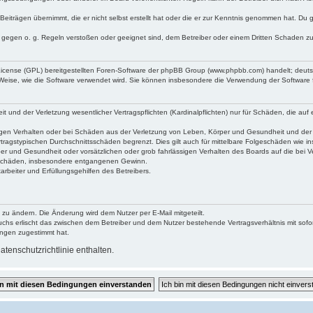
Beiträgen übernimmt, die er nicht selbst erstellt hat oder die er zur Kenntnis genommen hat. Du 
e gegen o. g. Regeln verstoßen oder geeignet sind, dem Betreiber oder einem Dritten Schaden z
 License (GPL) bereitgestellten Foren-Software der phpBB Group (www.phpbb.com) handelt; deu
 Weise, wie die Software verwendet wird. Sie können insbesondere die Verwendung der Software 
und der Verletzung wesentlicher Vertragspflichten (Kardinalpflichten) nur für Schäden, die auf e
gen Verhalten oder bei Schäden aus der Verletzung von Leben, Körper und Gesundheit und der Ver
tragstypischen Durchschnittsschäden begrenzt. Dies gilt auch für mittelbare Folgeschäden wie
er und Gesundheit oder vorsätzlichen oder grob fahrlässigen Verhalten des Boards auf die bei 
re Schäden, insbesondere entgangenen Gewinn.
rbeiter und Erfüllungsgehilfen des Betreibers.
 zu ändern. Die Änderung wird dem Nutzer per E-Mail mitgeteilt.
uchs erlischt das zwischen dem Betreiber und dem Nutzer bestehende Vertragsverhältnis mit sofor
ungen zugestimmt hat.
tenschutzrichtlinie enthalten.