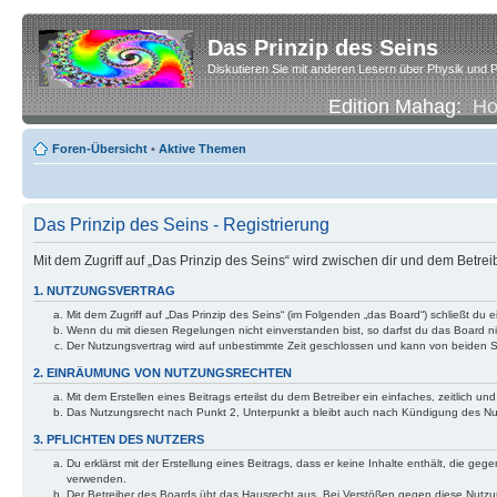
Das Prinzip des Seins
Diskutieren Sie mit anderen Lesern über Physik und P
Edition Mahag:
H
Foren-Übersicht
•
Aktive Themen
Das Prinzip des Seins - Registrierung
Mit dem Zugriff auf „Das Prinzip des Seins“ wird zwischen dir und dem Betre
1. NUTZUNGSVERTRAG
Mit dem Zugriff auf „Das Prinzip des Seins“ (im Folgenden „das Board“) schließt d
Wenn du mit diesen Regelungen nicht einverstanden bist, so darfst du das Board nic
Der Nutzungsvertrag wird auf unbestimmte Zeit geschlossen und kann von beiden Se
2. EINRÄUMUNG VON NUTZUNGSRECHTEN
Mit dem Erstellen eines Beitrags erteilst du dem Betreiber ein einfaches, zeitlich
Das Nutzungsrecht nach Punkt 2, Unterpunkt a bleibt auch nach Kündigung des N
3. PFLICHTEN DES NUTZERS
Du erklärst mit der Erstellung eines Beitrags, dass er keine Inhalte enthält, die g
verwenden.
Der Betreiber des Boards übt das Hausrecht aus. Bei Verstößen gegen diese Nutzu