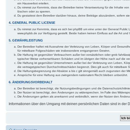
ein Hausverbot erteilen.
Du nimmst zur Kenntnis, dass der Betreiber keine Verantwortung für die Inhalte von 
löschen oder zu sperren.
Du gestattest dem Betreiber darüber hinaus, deine Beiträge abzuändern, sofern si
4. GENERAL PUBLIC LICENSE
Du nimmst zur Kenntnis, dass es sich bei phpBB um eine unter der General Public
www.phpbb.de zur Verfügung gestellt. Beide haben keinen Einfluss auf die Art und
5. GEWÄHRLEISTUNG
Der Betreiber haftet mit Ausnahme der Verletzung von Leben, Körper und Gesundheit 
für mittelbare Folgeschäden wie insbesondere entgangenen Gewinn.
Die Haftung ist gegenüber Verbrauchern außer bei vorsätzlichen oder grob fahrlässi
typischer Weise vorhersehbaren Schäden und im übrigen der Höhe nach auf die ver
Die Haftung ist gegenüber Unternehmern außer bei der Verletzung von Leben, Körp
die vertragstypischen Durchschnittsschäden begrenzt. Dies gilt auch für mittelba
Die Haftungsbegrenzung der Absätze a bis c gilt sinngemäß auch zugunsten der Mita
Ansprüche für eine Haftung aus zwingendem nationalem Recht bleiben unberührt.
6. ÄNDERUNGSVORBEHALT
Der Betreiber ist berechtigt, die Nutzungsbedingungen und die Datenschutzrichtlinie
Der Nutzer ist berechtigt, den Änderungen zu widersprechen. Im Falle des Widerspr
Die Änderungen gelten als anerkannt und verbindlich, wenn der Nutzer den Änder
Informationen über den Umgang mit deinen persönlichen Daten sind in der Da