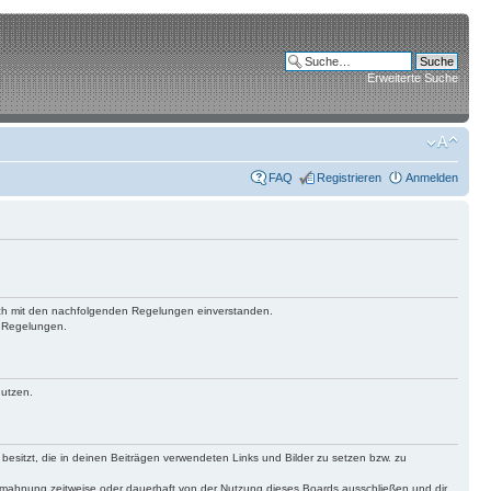
Erweiterte Suche
FAQ
Registrieren
Anmelden
 dich mit den nachfolgenden Regelungen einverstanden.
n Regelungen.
nutzen.
 besitzt, die in deinen Beiträgen verwendeten Links und Bilder zu setzen bzw. zu
bmahnung zeitweise oder dauerhaft von der Nutzung dieses Boards ausschließen und dir