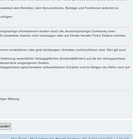
gestattest dem Betreiber, dein Benutzerkonto, Beiträge und Funktionen jederzeit zu
uzufügen.
tschsprachige Informationen werden durch die deutschsprachige Community unter
für bestimmte Zwecke nicht untersagen oder auf Inhalte fremder Foren Einfluss nehmen.
inem vorsätzlichen oder grob fahrlässigen Verhalten zurückzuführen sind. Dies gilt auch
letzung wesentlicher Vertragspflichten (Kardinalpflichten) auf die bei Vertragsschluss
 insbesondere entgangenen Gewinn.
Vertragsschluss typischerweise vorhersehbaren Schäden und im Übrigen der Höhe nach auf
tiger Wirkung.