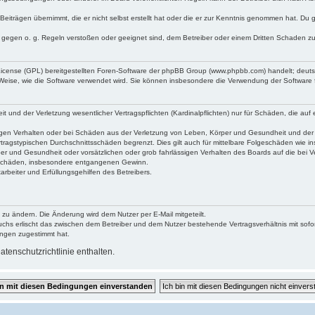
Beiträgen übernimmt, die er nicht selbst erstellt hat oder die er zur Kenntnis genommen hat. Du 
e gegen o. g. Regeln verstoßen oder geeignet sind, dem Betreiber oder einem Dritten Schaden z
 License (GPL) bereitgestellten Foren-Software der phpBB Group (www.phpbb.com) handelt; deu
 Weise, wie die Software verwendet wird. Sie können insbesondere die Verwendung der Software 
und der Verletzung wesentlicher Vertragspflichten (Kardinalpflichten) nur für Schäden, die auf e
gen Verhalten oder bei Schäden aus der Verletzung von Leben, Körper und Gesundheit und der Ver
tragstypischen Durchschnittsschäden begrenzt. Dies gilt auch für mittelbare Folgeschäden wie
er und Gesundheit oder vorsätzlichen oder grob fahrlässigen Verhalten des Boards auf die bei 
re Schäden, insbesondere entgangenen Gewinn.
rbeiter und Erfüllungsgehilfen des Betreibers.
 zu ändern. Die Änderung wird dem Nutzer per E-Mail mitgeteilt.
uchs erlischt das zwischen dem Betreiber und dem Nutzer bestehende Vertragsverhältnis mit sofor
ungen zugestimmt hat.
tenschutzrichtlinie enthalten.