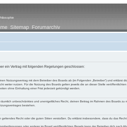
hilosophie
ome
Sitemap
Forumarchiv
iber ein Vertrag mit folgenden Regelungen geschlossen:
u einen Nutzungsvertrag mit dem Betreiber des Boards ab (im Folgenden „Betreiber“) und erklärst
ht weiter nutzen. Für die Nutzung des Boards gelten jeweils die an dieser Stelle veröffentlichte
iten ohne Einhaltung einer Frist jederzeit gekündigt werden.
 und räumlich unbeschränktes und unentgeltliches Recht, deinen Beitrag im Rahmen des Boards zu 
utzungsvertrages bestehen.
egen geltendes Recht oder die guten Sitten verstoßen. Du erklärst insbesondere, dass du das Recht
ngsbedingungen oder anderer im Board veröffentlichten Regeln kann der Betreiber dich nach A