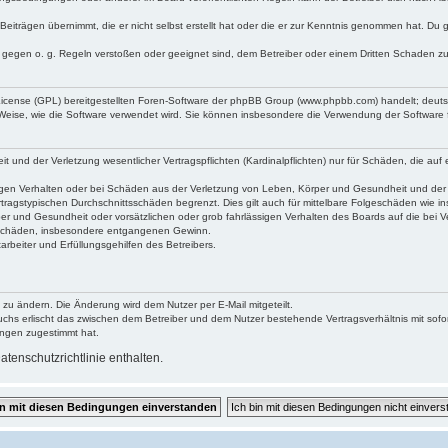
Beiträgen übernimmt, die er nicht selbst erstellt hat oder die er zur Kenntnis genommen hat. Du 
e gegen o. g. Regeln verstoßen oder geeignet sind, dem Betreiber oder einem Dritten Schaden z
 License (GPL) bereitgestellten Foren-Software der phpBB Group (www.phpbb.com) handelt; deu
 Weise, wie die Software verwendet wird. Sie können insbesondere die Verwendung der Software 
und der Verletzung wesentlicher Vertragspflichten (Kardinalpflichten) nur für Schäden, die auf e
gen Verhalten oder bei Schäden aus der Verletzung von Leben, Körper und Gesundheit und der Ver
tragstypischen Durchschnittsschäden begrenzt. Dies gilt auch für mittelbare Folgeschäden wie
er und Gesundheit oder vorsätzlichen oder grob fahrlässigen Verhalten des Boards auf die bei 
re Schäden, insbesondere entgangenen Gewinn.
rbeiter und Erfüllungsgehilfen des Betreibers.
 zu ändern. Die Änderung wird dem Nutzer per E-Mail mitgeteilt.
uchs erlischt das zwischen dem Betreiber und dem Nutzer bestehende Vertragsverhältnis mit sofor
ungen zugestimmt hat.
tenschutzrichtlinie enthalten.