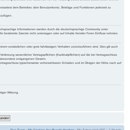
gestattest dem Betreiber, dein Benutzerkonto, Beiträge und Funktionen jederzeit zu
uzufügen.
tschsprachige Informationen werden durch die deutschsprachige Community unter
für bestimmte Zwecke nicht untersagen oder auf Inhalte fremder Foren Einfluss nehmen.
inem vorsätzlichen oder grob fahrlässigen Verhalten zurückzuführen sind. Dies gilt auch
letzung wesentlicher Vertragspflichten (Kardinalpflichten) auf die bei Vertragsschluss
 insbesondere entgangenen Gewinn.
Vertragsschluss typischerweise vorhersehbaren Schäden und im Übrigen der Höhe nach auf
tiger Wirkung.