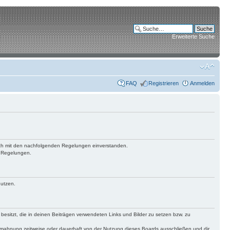
Erweiterte Suche
FAQ
Registrieren
Anmelden
 dich mit den nachfolgenden Regelungen einverstanden.
n Regelungen.
nutzen.
 besitzt, die in deinen Beiträgen verwendeten Links und Bilder zu setzen bzw. zu
bmahnung zeitweise oder dauerhaft von der Nutzung dieses Boards ausschließen und dir