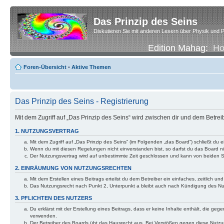
Das Prinzip des Seins
Diskutieren Sie mit anderen Lesern über Physik und P
Edition Mahag:
H
Foren-Übersicht
•
Aktive Themen
Das Prinzip des Seins - Registrierung
Mit dem Zugriff auf „Das Prinzip des Seins“ wird zwischen dir und dem Betre
1. NUTZUNGSVERTRAG
Mit dem Zugriff auf „Das Prinzip des Seins“ (im Folgenden „das Board“) schließt d
Wenn du mit diesen Regelungen nicht einverstanden bist, so darfst du das Board nic
Der Nutzungsvertrag wird auf unbestimmte Zeit geschlossen und kann von beiden Se
2. EINRÄUMUNG VON NUTZUNGSRECHTEN
Mit dem Erstellen eines Beitrags erteilst du dem Betreiber ein einfaches, zeitlich
Das Nutzungsrecht nach Punkt 2, Unterpunkt a bleibt auch nach Kündigung des N
3. PFLICHTEN DES NUTZERS
Du erklärst mit der Erstellung eines Beitrags, dass er keine Inhalte enthält, die g
verwenden.
Der Betreiber des Boards übt das Hausrecht aus. Bei Verstößen gegen diese Nutzu