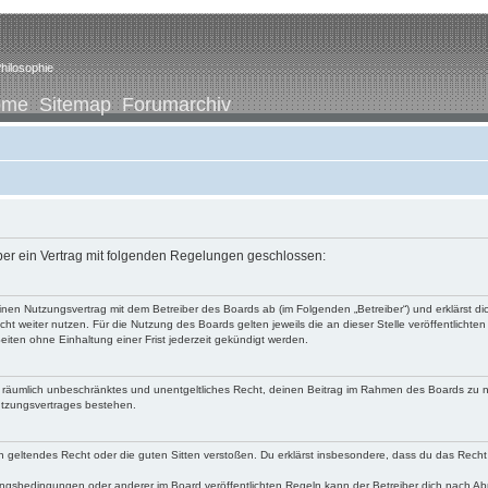
hilosophie
ome
Sitemap
Forumarchiv
iber ein Vertrag mit folgenden Regelungen geschlossen:
u einen Nutzungsvertrag mit dem Betreiber des Boards ab (im Folgenden „Betreiber“) und erklärst
ht weiter nutzen. Für die Nutzung des Boards gelten jeweils die an dieser Stelle veröffentlichte
iten ohne Einhaltung einer Frist jederzeit gekündigt werden.
 und räumlich unbeschränktes und unentgeltliches Recht, deinen Beitrag im Rahmen des Boards zu 
utzungsvertrages bestehen.
egen geltendes Recht oder die guten Sitten verstoßen. Du erklärst insbesondere, dass du das Recht
ngsbedingungen oder anderer im Board veröffentlichten Regeln kann der Betreiber dich nach A