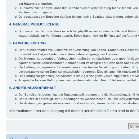
ein Hausverbot erteilen.
Du nimmst zur Kenntnis, dass der Betreiber keine Verantwortung für die Inhalte von 
löschen oder zu sperren.
Du gestattest dem Betreiber darüber hinaus, deine Beiträge abzuändern, sofern si
4. GENERAL PUBLIC LICENSE
Du nimmst zur Kenntnis, dass es sich bei phpBB um eine unter der General Public
www.phpbb.de zur Verfügung gestellt. Beide haben keinen Einfluss auf die Art und
5. GEWÄHRLEISTUNG
Der Betreiber haftet mit Ausnahme der Verletzung von Leben, Körper und Gesundheit 
für mittelbare Folgeschäden wie insbesondere entgangenen Gewinn.
Die Haftung ist gegenüber Verbrauchern außer bei vorsätzlichen oder grob fahrlässi
typischer Weise vorhersehbaren Schäden und im übrigen der Höhe nach auf die ver
Die Haftung ist gegenüber Unternehmern außer bei der Verletzung von Leben, Körp
die vertragstypischen Durchschnittsschäden begrenzt. Dies gilt auch für mittelba
Die Haftungsbegrenzung der Absätze a bis c gilt sinngemäß auch zugunsten der Mita
Ansprüche für eine Haftung aus zwingendem nationalem Recht bleiben unberührt.
6. ÄNDERUNGSVORBEHALT
Der Betreiber ist berechtigt, die Nutzungsbedingungen und die Datenschutzrichtlinie
Der Nutzer ist berechtigt, den Änderungen zu widersprechen. Im Falle des Widerspr
Die Änderungen gelten als anerkannt und verbindlich, wenn der Nutzer den Änder
Informationen über den Umgang mit deinen persönlichen Daten sind in der Da