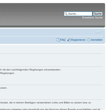
Erweiterte Suche
FAQ
Registrieren
Anmelden
 dich mit den nachfolgenden Regelungen einverstanden.
n Regelungen.
nutzen.
 besitzt, die in deinen Beiträgen verwendeten Links und Bilder zu setzen bzw. zu
bmahnung zeitweise oder dauerhaft von der Nutzung dieses Boards ausschließen und dir