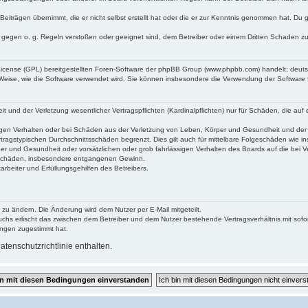
Beiträgen übernimmt, die er nicht selbst erstellt hat oder die er zur Kenntnis genommen hat. Du 
e gegen o. g. Regeln verstoßen oder geeignet sind, dem Betreiber oder einem Dritten Schaden z
 License (GPL) bereitgestellten Foren-Software der phpBB Group (www.phpbb.com) handelt; deu
 Weise, wie die Software verwendet wird. Sie können insbesondere die Verwendung der Software 
und der Verletzung wesentlicher Vertragspflichten (Kardinalpflichten) nur für Schäden, die auf e
gen Verhalten oder bei Schäden aus der Verletzung von Leben, Körper und Gesundheit und der Ver
tragstypischen Durchschnittsschäden begrenzt. Dies gilt auch für mittelbare Folgeschäden wie
er und Gesundheit oder vorsätzlichen oder grob fahrlässigen Verhalten des Boards auf die bei 
re Schäden, insbesondere entgangenen Gewinn.
rbeiter und Erfüllungsgehilfen des Betreibers.
 zu ändern. Die Änderung wird dem Nutzer per E-Mail mitgeteilt.
uchs erlischt das zwischen dem Betreiber und dem Nutzer bestehende Vertragsverhältnis mit sofor
ungen zugestimmt hat.
tenschutzrichtlinie enthalten.