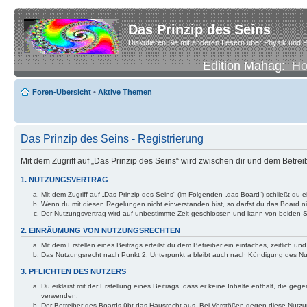
Das Prinzip des Seins
Diskutieren Sie mit anderen Lesern über Physik und P
Edition Mahag:
H
Foren-Übersicht
•
Aktive Themen
Das Prinzip des Seins - Registrierung
Mit dem Zugriff auf „Das Prinzip des Seins“ wird zwischen dir und dem Betre
1. NUTZUNGSVERTRAG
Mit dem Zugriff auf „Das Prinzip des Seins“ (im Folgenden „das Board“) schließt d
Wenn du mit diesen Regelungen nicht einverstanden bist, so darfst du das Board nic
Der Nutzungsvertrag wird auf unbestimmte Zeit geschlossen und kann von beiden Se
2. EINRÄUMUNG VON NUTZUNGSRECHTEN
Mit dem Erstellen eines Beitrags erteilst du dem Betreiber ein einfaches, zeitlich
Das Nutzungsrecht nach Punkt 2, Unterpunkt a bleibt auch nach Kündigung des N
3. PFLICHTEN DES NUTZERS
Du erklärst mit der Erstellung eines Beitrags, dass er keine Inhalte enthält, die g
verwenden.
Der Betreiber des Boards übt das Hausrecht aus. Bei Verstößen gegen diese Nutzu