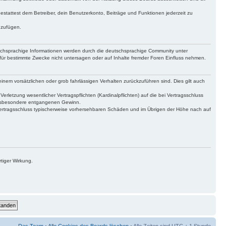
gestattest dem Betreiber, dein Benutzerkonto, Beiträge und Funktionen jederzeit zu
uzufügen.
tschsprachige Informationen werden durch die deutschsprachige Community unter
für bestimmte Zwecke nicht untersagen oder auf Inhalte fremder Foren Einfluss nehmen.
inem vorsätzlichen oder grob fahrlässigen Verhalten zurückzuführen sind. Dies gilt auch
letzung wesentlicher Vertragspflichten (Kardinalpflichten) auf die bei Vertragsschluss
 insbesondere entgangenen Gewinn.
Vertragsschluss typischerweise vorhersehbaren Schäden und im Übrigen der Höhe nach auf
tiger Wirkung.