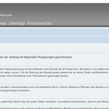
hilosophie
ome
Sitemap
Forumarchiv
iber ein Vertrag mit folgenden Regelungen geschlossen:
u einen Nutzungsvertrag mit dem Betreiber des Boards ab (im Folgenden „Betreiber“) und erklärst
ht weiter nutzen. Für die Nutzung des Boards gelten jeweils die an dieser Stelle veröffentlichte
iten ohne Einhaltung einer Frist jederzeit gekündigt werden.
 und räumlich unbeschränktes und unentgeltliches Recht, deinen Beitrag im Rahmen des Boards zu 
utzungsvertrages bestehen.
egen geltendes Recht oder die guten Sitten verstoßen. Du erklärst insbesondere, dass du das Recht
ngsbedingungen oder anderer im Board veröffentlichten Regeln kann der Betreiber dich nach A