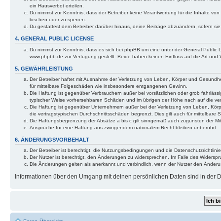
ein Hausverbot erteilen.
Du nimmst zur Kenntnis, dass der Betreiber keine Verantwortung für die Inhalte von 
löschen oder zu sperren.
Du gestattest dem Betreiber darüber hinaus, deine Beiträge abzuändern, sofern si
4. GENERAL PUBLIC LICENSE
Du nimmst zur Kenntnis, dass es sich bei phpBB um eine unter der General Public
www.phpbb.de zur Verfügung gestellt. Beide haben keinen Einfluss auf die Art und
5. GEWÄHRLEISTUNG
Der Betreiber haftet mit Ausnahme der Verletzung von Leben, Körper und Gesundheit 
für mittelbare Folgeschäden wie insbesondere entgangenen Gewinn.
Die Haftung ist gegenüber Verbrauchern außer bei vorsätzlichen oder grob fahrlässi
typischer Weise vorhersehbaren Schäden und im übrigen der Höhe nach auf die ver
Die Haftung ist gegenüber Unternehmern außer bei der Verletzung von Leben, Körp
die vertragstypischen Durchschnittsschäden begrenzt. Dies gilt auch für mittelba
Die Haftungsbegrenzung der Absätze a bis c gilt sinngemäß auch zugunsten der Mita
Ansprüche für eine Haftung aus zwingendem nationalem Recht bleiben unberührt.
6. ÄNDERUNGSVORBEHALT
Der Betreiber ist berechtigt, die Nutzungsbedingungen und die Datenschutzrichtlinie
Der Nutzer ist berechtigt, den Änderungen zu widersprechen. Im Falle des Widerspr
Die Änderungen gelten als anerkannt und verbindlich, wenn der Nutzer den Änder
Informationen über den Umgang mit deinen persönlichen Daten sind in der Da