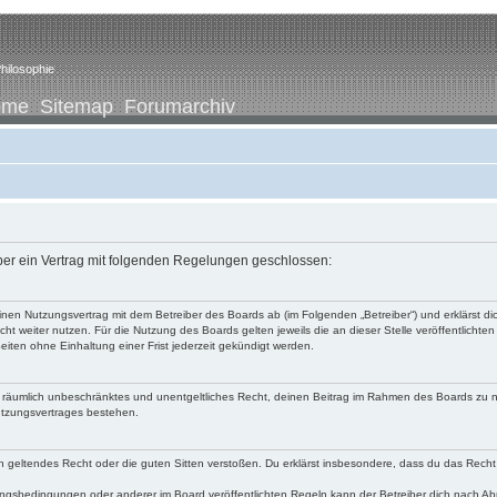
hilosophie
ome
Sitemap
Forumarchiv
iber ein Vertrag mit folgenden Regelungen geschlossen:
u einen Nutzungsvertrag mit dem Betreiber des Boards ab (im Folgenden „Betreiber“) und erklärst
ht weiter nutzen. Für die Nutzung des Boards gelten jeweils die an dieser Stelle veröffentlichte
iten ohne Einhaltung einer Frist jederzeit gekündigt werden.
 und räumlich unbeschränktes und unentgeltliches Recht, deinen Beitrag im Rahmen des Boards zu 
utzungsvertrages bestehen.
egen geltendes Recht oder die guten Sitten verstoßen. Du erklärst insbesondere, dass du das Recht
ngsbedingungen oder anderer im Board veröffentlichten Regeln kann der Betreiber dich nach A