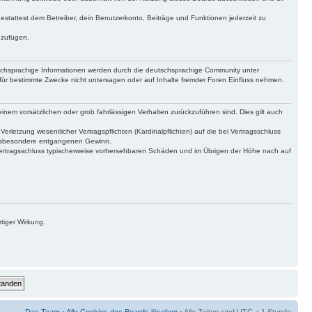
gestattest dem Betreiber, dein Benutzerkonto, Beiträge und Funktionen jederzeit zu
uzufügen.
tschsprachige Informationen werden durch die deutschsprachige Community unter
für bestimmte Zwecke nicht untersagen oder auf Inhalte fremder Foren Einfluss nehmen.
inem vorsätzlichen oder grob fahrlässigen Verhalten zurückzuführen sind. Dies gilt auch
letzung wesentlicher Vertragspflichten (Kardinalpflichten) auf die bei Vertragsschluss
 insbesondere entgangenen Gewinn.
Vertragsschluss typischerweise vorhersehbaren Schäden und im Übrigen der Höhe nach auf
tiger Wirkung.