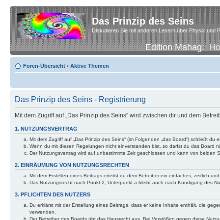
Das Prinzip des Seins
Diskutieren Sie mit anderen Lesern über Physik und P
Edition Mahag:
H
Foren-Übersicht
•
Aktive Themen
Das Prinzip des Seins - Registrierung
Mit dem Zugriff auf „Das Prinzip des Seins“ wird zwischen dir und dem Betre
1. NUTZUNGSVERTRAG
Mit dem Zugriff auf „Das Prinzip des Seins“ (im Folgenden „das Board“) schließt d
Wenn du mit diesen Regelungen nicht einverstanden bist, so darfst du das Board nic
Der Nutzungsvertrag wird auf unbestimmte Zeit geschlossen und kann von beiden Se
2. EINRÄUMUNG VON NUTZUNGSRECHTEN
Mit dem Erstellen eines Beitrags erteilst du dem Betreiber ein einfaches, zeitlich
Das Nutzungsrecht nach Punkt 2, Unterpunkt a bleibt auch nach Kündigung des N
3. PFLICHTEN DES NUTZERS
Du erklärst mit der Erstellung eines Beitrags, dass er keine Inhalte enthält, die g
verwenden.
Der Betreiber des Boards übt das Hausrecht aus. Bei Verstößen gegen diese Nutzu