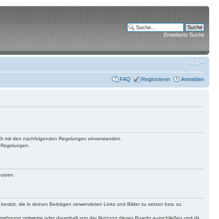
Erweiterte Suche
FAQ
Registrieren
Anmelden
 dich mit den nachfolgenden Regelungen einverstanden.
n Regelungen.
nutzen.
 besitzt, die in deinen Beiträgen verwendeten Links und Bilder zu setzen bzw. zu
bmahnung zeitweise oder dauerhaft von der Nutzung dieses Boards ausschließen und dir