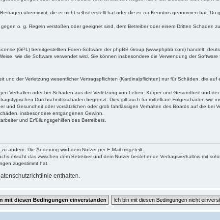
Beiträgen übernimmt, die er nicht selbst erstellt hat oder die er zur Kenntnis genommen hat. Du 
e gegen o. g. Regeln verstoßen oder geeignet sind, dem Betreiber oder einem Dritten Schaden z
 License (GPL) bereitgestellten Foren-Software der phpBB Group (www.phpbb.com) handelt; deu
 Weise, wie die Software verwendet wird. Sie können insbesondere die Verwendung der Software 
und der Verletzung wesentlicher Vertragspflichten (Kardinalpflichten) nur für Schäden, die auf e
gen Verhalten oder bei Schäden aus der Verletzung von Leben, Körper und Gesundheit und der Ver
tragstypischen Durchschnittsschäden begrenzt. Dies gilt auch für mittelbare Folgeschäden wie
er und Gesundheit oder vorsätzlichen oder grob fahrlässigen Verhalten des Boards auf die bei 
re Schäden, insbesondere entgangenen Gewinn.
rbeiter und Erfüllungsgehilfen des Betreibers.
 zu ändern. Die Änderung wird dem Nutzer per E-Mail mitgeteilt.
uchs erlischt das zwischen dem Betreiber und dem Nutzer bestehende Vertragsverhältnis mit sofor
ungen zugestimmt hat.
tenschutzrichtlinie enthalten.