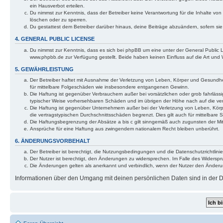
ein Hausverbot erteilen.
Du nimmst zur Kenntnis, dass der Betreiber keine Verantwortung für die Inhalte von 
löschen oder zu sperren.
Du gestattest dem Betreiber darüber hinaus, deine Beiträge abzuändern, sofern si
4. GENERAL PUBLIC LICENSE
Du nimmst zur Kenntnis, dass es sich bei phpBB um eine unter der General Public
www.phpbb.de zur Verfügung gestellt. Beide haben keinen Einfluss auf die Art und
5. GEWÄHRLEISTUNG
Der Betreiber haftet mit Ausnahme der Verletzung von Leben, Körper und Gesundheit 
für mittelbare Folgeschäden wie insbesondere entgangenen Gewinn.
Die Haftung ist gegenüber Verbrauchern außer bei vorsätzlichen oder grob fahrlässi
typischer Weise vorhersehbaren Schäden und im übrigen der Höhe nach auf die ver
Die Haftung ist gegenüber Unternehmern außer bei der Verletzung von Leben, Körp
die vertragstypischen Durchschnittsschäden begrenzt. Dies gilt auch für mittelba
Die Haftungsbegrenzung der Absätze a bis c gilt sinngemäß auch zugunsten der Mita
Ansprüche für eine Haftung aus zwingendem nationalem Recht bleiben unberührt.
6. ÄNDERUNGSVORBEHALT
Der Betreiber ist berechtigt, die Nutzungsbedingungen und die Datenschutzrichtlinie
Der Nutzer ist berechtigt, den Änderungen zu widersprechen. Im Falle des Widerspr
Die Änderungen gelten als anerkannt und verbindlich, wenn der Nutzer den Änder
Informationen über den Umgang mit deinen persönlichen Daten sind in der Da