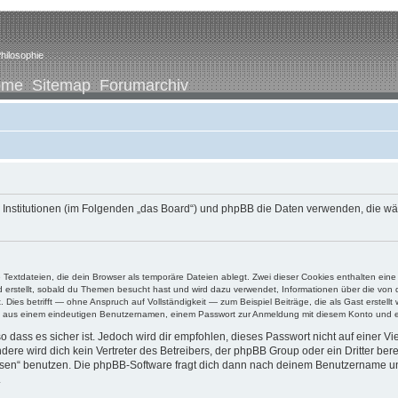
hilosophie
ome
Sitemap
Forumarchiv
ene Institutionen (im Folgenden „das Board“) und phpBB die Daten verwenden, di
e Textdateien, die dein Browser als temporäre Dateien ablegt. Zwei dieser Cookies enthalten e
ird erstellt, sobald du Themen besucht hast und wird dazu verwendet, Informationen über die vo
ies betrifft — ohne Anspruch auf Vollständigkeit — zum Beispiel Beiträge, die als Gast erstellt
ens aus einem eindeutigen Benutzernamen, einem Passwort zur Anmeldung mit diesem Konto und ei
 dass es sicher ist. Jedoch wird dir empfohlen, dieses Passwort nicht auf einer V
re wird dich kein Vertreter des Betreibers, der phpBB Group oder ein Dritter ber
ssen“ benutzen. Die phpBB-Software fragt dich dann nach deinem Benutzername un
.