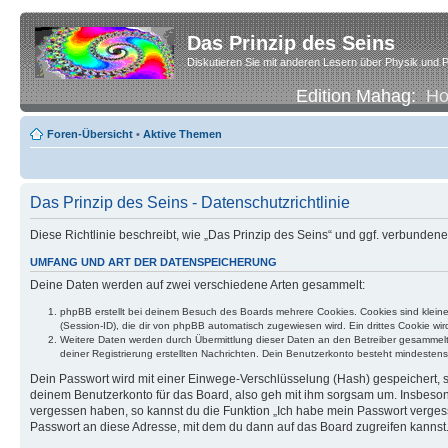
Das Prinzip des Seins
Diskutieren Sie mit anderen Lesern über Physik und P
Edition Mahag:
H
Foren-Übersicht
•
Aktive Themen
Das Prinzip des Seins - Datenschutzrichtlinie
Diese Richtlinie beschreibt, wie „Das Prinzip des Seins“ und ggf. verbund
UMFANG UND ART DER DATENSPEICHERUNG
Deine Daten werden auf zwei verschiedene Arten gesammelt:
phpBB erstellt bei deinem Besuch des Boards mehrere Cookies. Cookies sind klein
(Session-ID), die dir von phpBB automatisch zugewiesen wird. Ein drittes Cookie w
Weitere Daten werden durch Übermittlung dieser Daten an den Betreiber gesammelt. D
deiner Registrierung erstellten Nachrichten. Dein Benutzerkonto besteht mindest
Dein Passwort wird mit einer Einwege-Verschlüsselung (Hash) gespeichert, so
deinem Benutzerkonto für das Board, also geh mit ihm sorgsam um. Insbesonde
vergessen haben, so kannst du die Funktion „Ich habe mein Passwort verge
Passwort an diese Adresse, mit dem du dann auf das Board zugreifen kannst