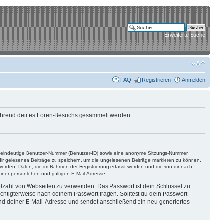
Erweiterte Suche
FAQ
Registrieren
Anmelden
e während deines Foren-Besuchs gesammelt werden.
ine eindeutige Benutzer-Nummer (Benutzer-ID) sowie eine anonyme Sitzungs-Nummer
n dir gelesenen Beiträge zu speichern, um die ungelesenen Beiträge markieren zu können.
 werden, Daten, die im Rahmen der Registrierung erfasst werden und die von dir nach
ner persönlichen und gültigen E-Mail-Adresse.
ielzahl von Webseiten zu verwenden. Das Passwort ist dein Schlüssel zu
echtigterweise nach deinem Passwort fragen. Solltest du dein Passwort
d deiner E-Mail-Adresse und sendet anschließend ein neu generiertes