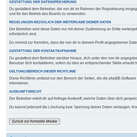
GESTATTUNG DER DATENSPEICHERUNG
Du gestattest dem Betreiber, die von dir im Rahmen der Registrierung eing
und für den Betrieb des Boards zu verwenden.
REGELUNGEN BEZÜGLICH DER WEITERGABE DEINER DATEN
Der Betreiber wird diese Daten nur mit deiner Zustimmung an Dritte weitergeb
erforderlich sind.
Du nimmst zur Kenntnis, dass die von dir in deinem Profil angegebenen Date
GESTATTUNG DER KONTAKTAUFNAHME
Du gestattest dem Betreiber darüber hinaus, dich unter den von dir angegebe
Benutzer dich kontaktieren, sofern du dies an entsprechender Stelle erlaubt h
GELTUNGSBEREICH DIESER RICHTLINIE
Diese Richtlinie umfasst nur den Bereich der Seiten, die die phpBB-Softwar
informieren.
AUSKUNFTSRECHT
Der Betreiber erteilt dir auf Anfrage Auskunft, welche Daten über dich gespeic
Du kannst jederzeit die Löschung bzw. Sperrung deiner Daten verlangen. Konta
Zurück zur Anmelde-Maske