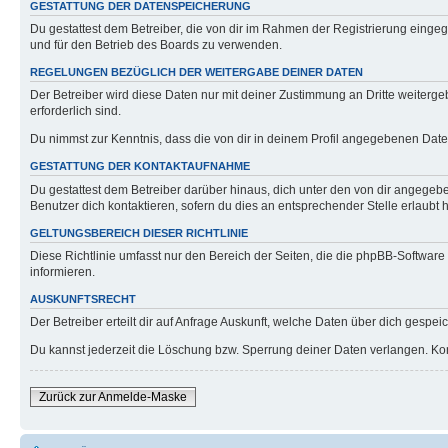
GESTATTUNG DER DATENSPEICHERUNG
Du gestattest dem Betreiber, die von dir im Rahmen der Registrierung eing
und für den Betrieb des Boards zu verwenden.
REGELUNGEN BEZÜGLICH DER WEITERGABE DEINER DATEN
Der Betreiber wird diese Daten nur mit deiner Zustimmung an Dritte weitergeb
erforderlich sind.
Du nimmst zur Kenntnis, dass die von dir in deinem Profil angegebenen Date
GESTATTUNG DER KONTAKTAUFNAHME
Du gestattest dem Betreiber darüber hinaus, dich unter den von dir angegebe
Benutzer dich kontaktieren, sofern du dies an entsprechender Stelle erlaubt h
GELTUNGSBEREICH DIESER RICHTLINIE
Diese Richtlinie umfasst nur den Bereich der Seiten, die die phpBB-Softwar
informieren.
AUSKUNFTSRECHT
Der Betreiber erteilt dir auf Anfrage Auskunft, welche Daten über dich gespeic
Du kannst jederzeit die Löschung bzw. Sperrung deiner Daten verlangen. Konta
Zurück zur Anmelde-Maske