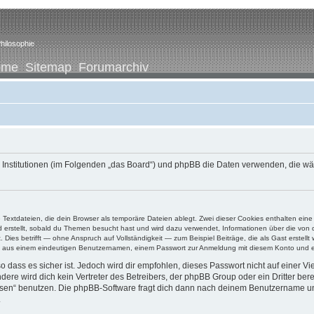
hilosophie
ome
Sitemap
Forumarchiv
ene Institutionen (im Folgenden „das Board“) und phpBB die Daten verwenden, di
e Textdateien, die dein Browser als temporäre Dateien ablegt. Zwei dieser Cookies enthalten e
ird erstellt, sobald du Themen besucht hast und wird dazu verwendet, Informationen über die vo
ies betrifft — ohne Anspruch auf Vollständigkeit — zum Beispiel Beiträge, die als Gast erstellt
ens aus einem eindeutigen Benutzernamen, einem Passwort zur Anmeldung mit diesem Konto und ei
 dass es sicher ist. Jedoch wird dir empfohlen, dieses Passwort nicht auf einer V
re wird dich kein Vertreter des Betreibers, der phpBB Group oder ein Dritter ber
ssen“ benutzen. Die phpBB-Software fragt dich dann nach deinem Benutzername un
.