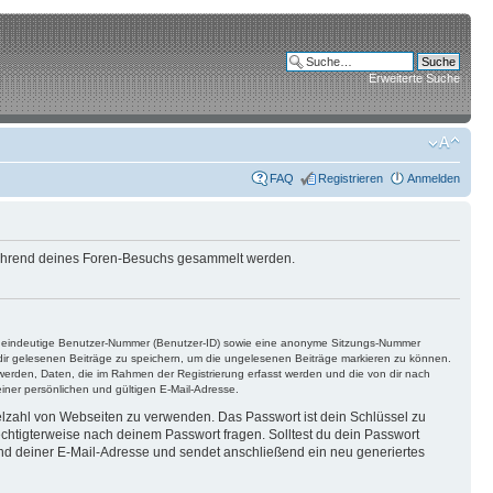
Erweiterte Suche
FAQ
Registrieren
Anmelden
e während deines Foren-Besuchs gesammelt werden.
ine eindeutige Benutzer-Nummer (Benutzer-ID) sowie eine anonyme Sitzungs-Nummer
n dir gelesenen Beiträge zu speichern, um die ungelesenen Beiträge markieren zu können.
 werden, Daten, die im Rahmen der Registrierung erfasst werden und die von dir nach
ner persönlichen und gültigen E-Mail-Adresse.
ielzahl von Webseiten zu verwenden. Das Passwort ist dein Schlüssel zu
echtigterweise nach deinem Passwort fragen. Solltest du dein Passwort
d deiner E-Mail-Adresse und sendet anschließend ein neu generiertes