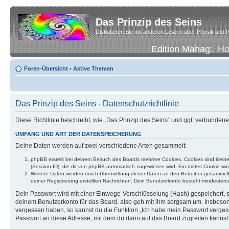
Das Prinzip des Seins
Diskutieren Sie mit anderen Lesern über Physik und P
Edition Mahag:
H
Foren-Übersicht
•
Aktive Themen
Das Prinzip des Seins - Datenschutzrichtlinie
Diese Richtlinie beschreibt, wie „Das Prinzip des Seins“ und ggf. verbund
UMFANG UND ART DER DATENSPEICHERUNG
Deine Daten werden auf zwei verschiedene Arten gesammelt:
phpBB erstellt bei deinem Besuch des Boards mehrere Cookies. Cookies sind klein
(Session-ID), die dir von phpBB automatisch zugewiesen wird. Ein drittes Cookie w
Weitere Daten werden durch Übermittlung dieser Daten an den Betreiber gesammelt. D
deiner Registrierung erstellten Nachrichten. Dein Benutzerkonto besteht mindest
Dein Passwort wird mit einer Einwege-Verschlüsselung (Hash) gespeichert, so
deinem Benutzerkonto für das Board, also geh mit ihm sorgsam um. Insbesonde
vergessen haben, so kannst du die Funktion „Ich habe mein Passwort verge
Passwort an diese Adresse, mit dem du dann auf das Board zugreifen kannst