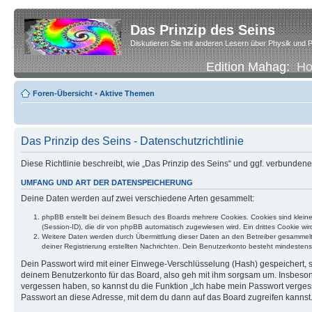
Das Prinzip des Seins
Diskutieren Sie mit anderen Lesern über Physik und P
Edition Mahag:
H
Foren-Übersicht
•
Aktive Themen
Das Prinzip des Seins - Datenschutzrichtlinie
Diese Richtlinie beschreibt, wie „Das Prinzip des Seins“ und ggf. verbund
UMFANG UND ART DER DATENSPEICHERUNG
Deine Daten werden auf zwei verschiedene Arten gesammelt:
phpBB erstellt bei deinem Besuch des Boards mehrere Cookies. Cookies sind klein
(Session-ID), die dir von phpBB automatisch zugewiesen wird. Ein drittes Cookie w
Weitere Daten werden durch Übermittlung dieser Daten an den Betreiber gesammelt. D
deiner Registrierung erstellten Nachrichten. Dein Benutzerkonto besteht mindest
Dein Passwort wird mit einer Einwege-Verschlüsselung (Hash) gespeichert, so
deinem Benutzerkonto für das Board, also geh mit ihm sorgsam um. Insbesonde
vergessen haben, so kannst du die Funktion „Ich habe mein Passwort verge
Passwort an diese Adresse, mit dem du dann auf das Board zugreifen kannst