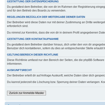
GESTATTUNG DER DATENSPEICHERUNG
Du gestattest dem Betreiber, die von dir im Rahmen der Registrierung eing
und für den Betrieb des Boards zu verwenden.
REGELUNGEN BEZÜGLICH DER WEITERGABE DEINER DATEN
Der Betreiber wird diese Daten nur mit deiner Zustimmung an Dritte weitergeb
erforderlich sind.
Du nimmst zur Kenntnis, dass die von dir in deinem Profil angegebenen Date
GESTATTUNG DER KONTAKTAUFNAHME
Du gestattest dem Betreiber darüber hinaus, dich unter den von dir angegebe
Benutzer dich kontaktieren, sofern du dies an entsprechender Stelle erlaubt h
GELTUNGSBEREICH DIESER RICHTLINIE
Diese Richtlinie umfasst nur den Bereich der Seiten, die die phpBB-Softwar
informieren.
AUSKUNFTSRECHT
Der Betreiber erteilt dir auf Anfrage Auskunft, welche Daten über dich gespeic
Du kannst jederzeit die Löschung bzw. Sperrung deiner Daten verlangen. Konta
Zurück zur Anmelde-Maske