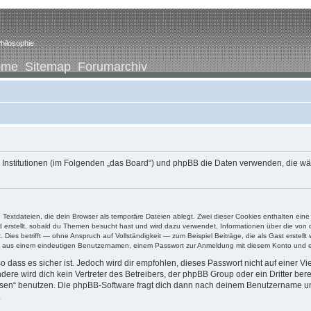
hilosophie
ome
Sitemap
Forumarchiv
ene Institutionen (im Folgenden „das Board“) und phpBB die Daten verwenden, di
e Textdateien, die dein Browser als temporäre Dateien ablegt. Zwei dieser Cookies enthalten e
ird erstellt, sobald du Themen besucht hast und wird dazu verwendet, Informationen über die vo
ies betrifft — ohne Anspruch auf Vollständigkeit — zum Beispiel Beiträge, die als Gast erstellt
ens aus einem eindeutigen Benutzernamen, einem Passwort zur Anmeldung mit diesem Konto und ei
 dass es sicher ist. Jedoch wird dir empfohlen, dieses Passwort nicht auf einer V
re wird dich kein Vertreter des Betreibers, der phpBB Group oder ein Dritter ber
ssen“ benutzen. Die phpBB-Software fragt dich dann nach deinem Benutzername un
.