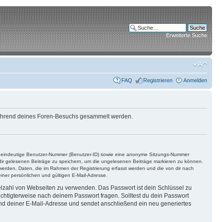
Erweiterte Suche
FAQ
Registrieren
Anmelden
e während deines Foren-Besuchs gesammelt werden.
ine eindeutige Benutzer-Nummer (Benutzer-ID) sowie eine anonyme Sitzungs-Nummer
n dir gelesenen Beiträge zu speichern, um die ungelesenen Beiträge markieren zu können.
 werden, Daten, die im Rahmen der Registrierung erfasst werden und die von dir nach
ner persönlichen und gültigen E-Mail-Adresse.
ielzahl von Webseiten zu verwenden. Das Passwort ist dein Schlüssel zu
echtigterweise nach deinem Passwort fragen. Solltest du dein Passwort
d deiner E-Mail-Adresse und sendet anschließend ein neu generiertes